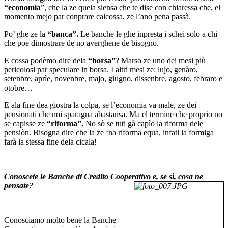
“economia
”, che la ze quela siensa che te dise con chiaressa che, el
momento mejo par conprare calcossa, ze l’ano pena passà.
Po’ ghe ze la
“banca”.
Le banche le ghe inpresta i schei solo a chi
che poe dimostrare de no averghene de bisogno.
E cossa podèmo dire dela
“borsa”
? Marso ze uno dei mesi più
pericolosi par speculare in borsa. I altri mesi ze: lujo, genàro,
setenbre, aprìe, novenbre, majo, giugno, dissenbre, agosto, febraro e
otobre…
E ala fine dea giostra la colpa, se l’economia va male, ze dei
pensionati che noi sparagna abastansa. Ma el termine che proprio no
se capisse ze
“riforma”.
No sò se tuti gà capìo la riforma dele
pensiòn. Bisogna dire che la ze ‘na riforma equa, infati la formiga
farà la stessa fine dela cicala!
Conoscete le Banche di Credito Cooperativo e, se sì, cosa ne
pensate?
Conosciamo molto bene la Banche