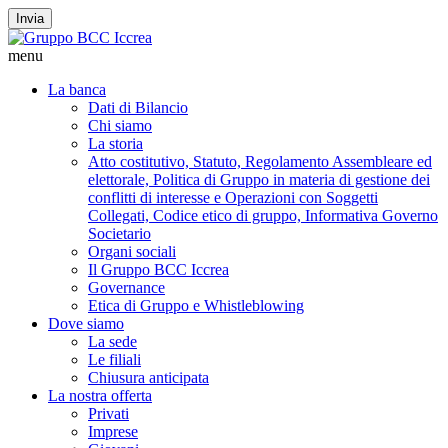
Invia
menu
La banca
Dati di Bilancio
Chi siamo
La storia
Atto costitutivo, Statuto, Regolamento Assembleare ed
elettorale, Politica di Gruppo in materia di gestione dei
conflitti di interesse e Operazioni con Soggetti
Collegati, Codice etico di gruppo, Informativa Governo
Societario
Organi sociali
Il Gruppo BCC Iccrea
Governance
Etica di Gruppo e Whistleblowing
Dove siamo
La sede
Le filiali
Chiusura anticipata
La nostra offerta
Privati
Imprese