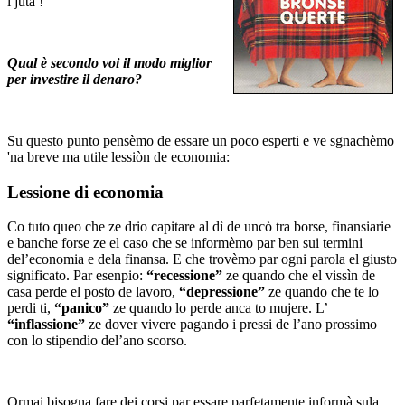
i juta !
Qual è secondo voi il modo miglior
per investire il denaro?
Su questo punto pensèmo de essare un poco esperti e ve sgnachèmo
'na breve ma utile lessiòn de economia:
Lessione di economia
Co tuto queo che ze drio capitare al dì de uncò tra borse, finansiarie
e banche forse ze el caso che se informèmo par ben sui termini
del’economia e dela finansa. E che trovèmo par ogni parola el giusto
significato. Par esenpio:
“recessione”
ze quando che el vissìn de
casa perde el posto de lavoro,
“depressione”
ze quando che te lo
perdi ti,
“panico”
ze quando lo perde anca to mujere. L’
“inflassione”
ze dover vivere pagando i pressi de l’ano prossimo
con lo stipendio del’ano scorso.
Ormai bisogna fare dei corsi par essare parfetamente informà sula