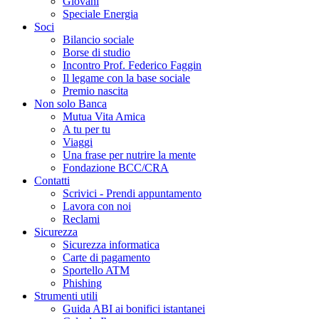
Giovani
Speciale Energia
Soci
Bilancio sociale
Borse di studio
Incontro Prof. Federico Faggin
Il legame con la base sociale
Premio nascita
Non solo Banca
Mutua Vita Amica
A tu per tu
Viaggi
Una frase per nutrire la mente
Fondazione BCC/CRA
Contatti
Scrivici - Prendi appuntamento
Lavora con noi
Reclami
Sicurezza
Sicurezza informatica
Carte di pagamento
Sportello ATM
Phishing
Strumenti utili
Guida ABI ai bonifici istantanei