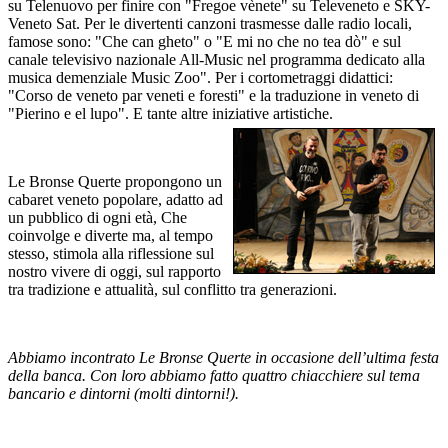
su Telenuovo per finire con "Fregoe vènete" su Televeneto e SKY-
Veneto Sat. Per le divertenti canzoni trasmesse dalle radio locali,
famose sono: "Che can gheto" o "E mi no che no tea dò" e sul
canale televisivo nazionale All-Music nel programma dedicato alla
musica demenziale Music Zoo". Per i cortometraggi didattici:
"Corso de veneto par veneti e foresti" e la traduzione in veneto di
"Pierino e el lupo". E tante altre iniziative artistiche.
Le Bronse Querte propongono un
cabaret veneto popolare, adatto ad
un pubblico di ogni età, Che
coinvolge e diverte ma, al tempo
stesso, stimola alla riflessione sul
nostro vivere di oggi, sul rapporto
tra tradizione e attualità, sul conflitto tra generazioni.
Abbiamo incontrato Le Bronse Querte in occasione dell’ultima festa
della banca. Con loro abbiamo fatto quattro chiacchiere sul tema
bancario e dintorni (molti dintorni!).