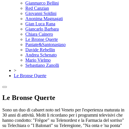
Gianmarco Bellini
Red Canzian
Giovanni Soldini
Anonima Magnagati
Gian Luca Rana
Giancarlo Barbara
Chiara Cainero
Le Bronse Querte
Paniate&Santonastaso
Davide Rebellin
Andrea Schenato
Mario Vielmo
Sebastiano Zanolli
>
Le Bronse Querte
Le Bronse Querte
Sono un duo di cabaret noto nel Veneto per l'esperienza maturata in
30 anni di attività. Molti li ricordano per i programmi televisivi che
hanno condotto: "Frègoe" su Telenordest e la Farmacia del sorriso"
su Telechiara o "I Balonari" su Teleregione, "Na onta e 'na ponta"