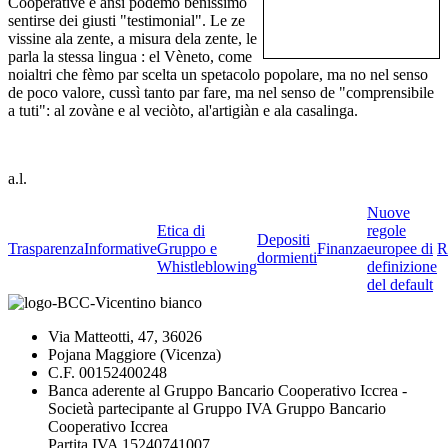
Cooperative e ansi podèmo benissimo
sentirse dei giusti "testimonial". Le ze
vissine ala zente, a misura dela zente, le
parla la stessa lingua : el Vèneto, come
noialtri che fèmo par scelta un spetacolo popolare, ma no nel senso
de poco valore, cussì tanto par fare, ma nel senso de "comprensibile
a tuti": al zovàne e al veciòto, al'artigiàn e ala casalinga.
a.l.
Nuove
Etica di
regole
Depositi
Trasparenza
Informative
Gruppo e
Finanza
europee di
R
dormienti
Whistleblowing
definizione
del default
Via Matteotti, 47, 36026
Pojana Maggiore (Vicenza)
C.F. 00152400248
Banca aderente al Gruppo Bancario Cooperativo Iccrea -
Società partecipante al Gruppo IVA Gruppo Bancario
Cooperativo Iccrea
Partita IVA 15240741007