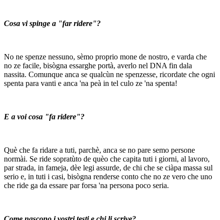
Cosa
vi spinge a "far ridere"?
No ne spenze nessuno, sèmo proprio mone de nostro, e varda che
no ze facile, bisògna essarghe portà, averlo nel DNA fin dala
nassita. Comunque anca se qualcùn ne spenzesse, ricordate che ogni
spenta para vanti e anca 'na peà in tel culo ze 'na spenta!
E a voi cosa "fa ridere"?
Què che fa ridare a tuti, parchè, anca se no pare semo persone
normài. Se ride sopratùto de quèo che capita tuti i giorni, al lavoro,
par strada, in fameja, dèe legi assurde, de chi che se ciàpa massa sul
serio e, in tuti i casi, bisògna renderse conto che no ze vero che uno
che ride ga da essare par forsa 'na persona poco seria.
Come nascono i vostri testi e chi li scrive?