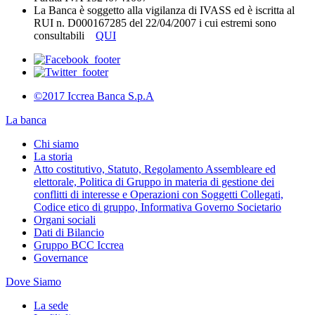
La Banca è soggetto alla vigilanza di IVASS ed è iscritta al
RUI n. D000167285 del 22/04/2007 i cui estremi sono
consultabili
QUI
©2017 Iccrea Banca S.p.A
La banca
Chi siamo
La storia
Atto costitutivo, Statuto, Regolamento Assembleare ed
elettorale, Politica di Gruppo in materia di gestione dei
conflitti di interesse e Operazioni con Soggetti Collegati,
Codice etico di gruppo, Informativa Governo Societario
Organi sociali
Dati di Bilancio
Gruppo BCC Iccrea
Governance
Dove Siamo
La sede