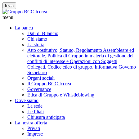
Invia
menu
La banca
Dati di Bilancio
Chi siamo
La storia
Atto costitutivo, Statuto, Regolamento Assembleare ed
elettorale, Politica di Gruppo in materia di gestione dei
conflitti di interesse e Operazioni con Soggetti
Collegati, Codice etico di gruppo, Informativa Governo
Societario
Organi sociali
Il Gruppo BCC Iccrea
Governance
Etica di Gruppo e Whistleblowing
Dove siamo
La sede
Le filiali
Chiusura anticipata
La nostra offerta
Privati
Imprese