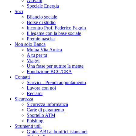
Giovani
Speciale Energia
Soci
Bilancio sociale
Borse di studio
Incontro Prof. Federico Faggin
Il legame con la base sociale
Premio nascita
Non solo Banca
Mutua Vita Amica
A tu per tu
Viaggi
Una frase per nutrire la mente
Fondazione BCC/CRA
Contatti
Scrivici - Prendi appuntamento
Lavora con noi
Reclami
Sicurezza
Sicurezza informatica
Carte di pagamento
Sportello ATM
Phishing
Strumenti utili
Guida ABI ai bonifici istantanei