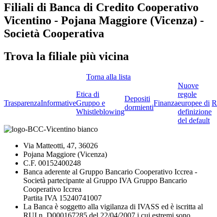
Filiali di Banca di Credito Cooperativo
Vicentino - Pojana Maggiore (Vicenza) -
Società Cooperativa
Trova la filiale più vicina
Torna alla lista
Nuove
Etica di
regole
Depositi
Trasparenza
Informative
Gruppo e
Finanza
europee di
R
dormienti
Whistleblowing
definizione
del default
Via Matteotti, 47, 36026
Pojana Maggiore (Vicenza)
C.F. 00152400248
Banca aderente al Gruppo Bancario Cooperativo Iccrea -
Società partecipante al Gruppo IVA Gruppo Bancario
Cooperativo Iccrea
Partita IVA 15240741007
La Banca è soggetto alla vigilanza di IVASS ed è iscritta al
RUI n. D000167285 del 22/04/2007 i cui estremi sono