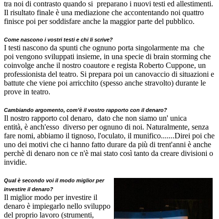
tra noi di contrasto quando si preparano i nuovi testi ed allestimenti.
Il risultato finale è una mediazione che accontentando noi quattro
finisce poi per soddisfare anche la maggior parte del pubblico.
Come nascono i vostri testi e chi li scrive?
I testi nascono da spunti che ognuno porta singolarmente ma che
poi vengono sviluppati insieme, in una specie di brain storming che
coinvolge anche il nostro coautore e regista Roberto Cuppone, un
professionista del teatro. Si prepara poi un canovaccio di situazioni e
battute che viene poi arricchito (spesso anche stravolto) durante le
prove in teatro.
Cambiando argomento, com’è il vostro rapporto con il denaro
?
Il nostro rapporto col denaro, dato che non siamo un' unica
entità, è anch'esso diverso per ognuno di noi. Naturalmente, senza
fare nomi, abbiamo il tignoso, l'oculato, il munifico.......Direi poi che
uno dei motivi che ci hanno fatto durare da più di trent'anni è anche
perchè di denaro non ce n'è mai stato così tanto da creare divisioni o
invidie.
Qual è secondo voi il modo miglior per
investire il denaro?
Il miglior modo per investire il
denaro è impiegarlo nello sviluppo
del proprio lavoro (strumenti,