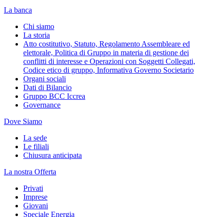
La banca
Chi siamo
La storia
Atto costitutivo, Statuto, Regolamento Assembleare ed
elettorale, Politica di Gruppo in materia di gestione dei
conflitti di interesse e Operazioni con Soggetti Collegati,
Codice etico di gruppo, Informativa Governo Societario
Organi sociali
Dati di Bilancio
Gruppo BCC Iccrea
Governance
Dove Siamo
La sede
Le filiali
Chiusura anticipata
La nostra Offerta
Privati
Imprese
Giovani
Speciale Energia