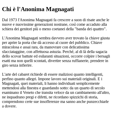
Chi è l'Anonima Magnagati
Dal 1973 l'Anonima Magnagati fa crescere a suon di risate anche le
nuove e nuovissime generazioni nostrane, così come accaduto alla
schiera dei genitori più o meno coetanei della "banda dei quattro".
L'Anonima Magnagati sembra davvero aver trovato la chiave giusta
per aprire la porta che dà accesso al cuore del pubblico. Chiave
miracolosa e assai rara, da manovrare con delicatissima
sfacciataggine, con affettuosa astuzia. Perché, al di là della sagacia
dello scovar battute ed esilaranti situazioni, occorre colpire i bersagli
esatti ma non quelli scontati, divertire senza ruffianerie, prendere in
giro senza infierire.
L'arte del cabaret richiede di essere maliziosi quanto intelligenti,
perfino quanto allegri. Impone lavoro sui materiali originali. E i
Magnagati, quei materiali, li hanno individuati semplicemente
mettendosi alla finestra e guardando sotto: da un quarto di secolo
esaminano il Veneto che transita veloce da un cambiamento all'altro,
ne inquadrano pregi e difetti, ne ricordano spizzichi di storia,
comprendono certe sue insofferenze ma sanno anche punzecchiarle
a dovere.