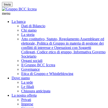
Invia
menu
La banca
Dati di Bilancio
Chi siamo
La storia
Atto costitutivo, Statuto, Regolamento Assembleare ed
elettorale, Politica di Gruppo in materia di gestione dei
conflitti di interesse e Operazioni con Soggetti
Collegati, Codice etico di gruppo, Informativa Governo
Societario
Organi sociali
Il Gruppo BCC Iccrea
Governance
Etica di Gruppo e Whistleblowing
Dove siamo
La sede
Le filiali
Chiusura anticipata
La nostra offerta
Privati
Imprese