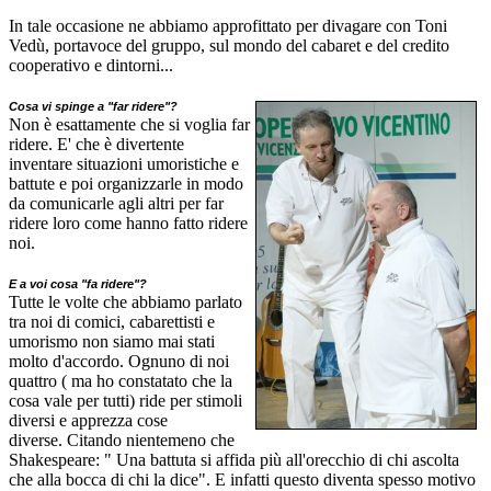
In tale occasione ne abbiamo approfittato per divagare con Toni
Vedù, portavoce del gruppo, sul mondo del cabaret e del credito
cooperativo e dintorni...
Cosa
vi spinge a "far ridere"?
Non è esattamente che si voglia far
ridere. E' che è divertente
inventare situazioni umoristiche e
battute e poi organizzarle in modo
da comunicarle agli altri per far
ridere loro come hanno fatto ridere
noi.
E a voi cosa "fa ridere"?
Tutte le volte che abbiamo parlato
tra noi di comici, cabarettisti e
umorismo non siamo mai stati
molto d'accordo. Ognuno di noi
quattro ( ma ho constatato che la
cosa vale per tutti) ride per stimoli
diversi e apprezza cose
diverse. Citando nientemeno che
Shakespeare: " Una battuta si affida più all'orecchio di chi ascolta
che alla bocca di chi la dice". E infatti questo diventa spesso motivo