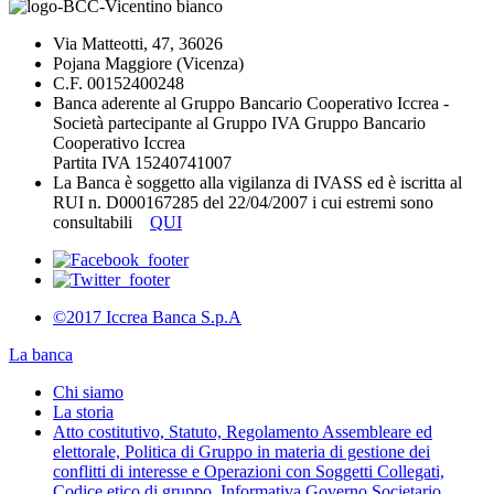
Via Matteotti, 47, 36026
Pojana Maggiore (Vicenza)
C.F. 00152400248
Banca aderente al Gruppo Bancario Cooperativo Iccrea -
Società partecipante al Gruppo IVA Gruppo Bancario
Cooperativo Iccrea
Partita IVA 15240741007
La Banca è soggetto alla vigilanza di IVASS ed è iscritta al
RUI n. D000167285 del 22/04/2007 i cui estremi sono
consultabili
QUI
©2017 Iccrea Banca S.p.A
La banca
Chi siamo
La storia
Atto costitutivo, Statuto, Regolamento Assembleare ed
elettorale, Politica di Gruppo in materia di gestione dei
conflitti di interesse e Operazioni con Soggetti Collegati,
Codice etico di gruppo, Informativa Governo Societario