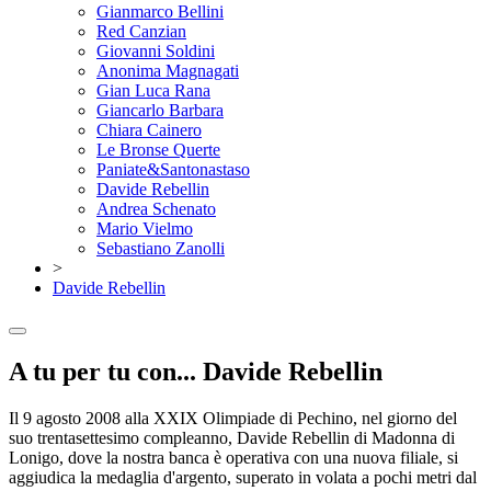
Gianmarco Bellini
Red Canzian
Giovanni Soldini
Anonima Magnagati
Gian Luca Rana
Giancarlo Barbara
Chiara Cainero
Le Bronse Querte
Paniate&Santonastaso
Davide Rebellin
Andrea Schenato
Mario Vielmo
Sebastiano Zanolli
>
Davide Rebellin
A tu per tu con... Davide Rebellin
Il 9 agosto 2008 alla XXIX Olimpiade di Pechino, nel giorno del
suo trentasettesimo compleanno, Davide Rebellin di Madonna di
Lonigo, dove la nostra banca è operativa con una nuova filiale, si
aggiudica la medaglia d'argento, superato in volata a pochi metri dal