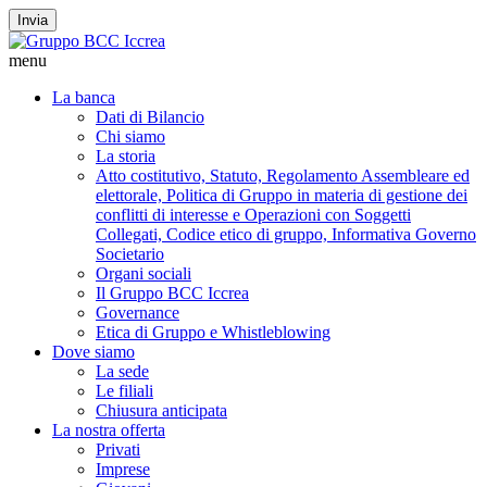
Invia
menu
La banca
Dati di Bilancio
Chi siamo
La storia
Atto costitutivo, Statuto, Regolamento Assembleare ed
elettorale, Politica di Gruppo in materia di gestione dei
conflitti di interesse e Operazioni con Soggetti
Collegati, Codice etico di gruppo, Informativa Governo
Societario
Organi sociali
Il Gruppo BCC Iccrea
Governance
Etica di Gruppo e Whistleblowing
Dove siamo
La sede
Le filiali
Chiusura anticipata
La nostra offerta
Privati
Imprese