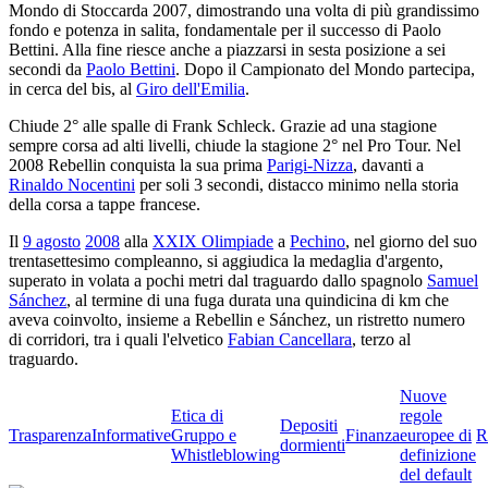
Mondo di Stoccarda 2007, dimostrando una volta di più grandissimo
fondo e potenza in salita, fondamentale per il successo di Paolo
Bettini. Alla fine riesce anche a piazzarsi in sesta posizione a sei
secondi da
Paolo Bettini
. Dopo il Campionato del Mondo partecipa,
in cerca del bis, al
Giro dell'Emilia
.
Chiude 2° alle spalle di Frank Schleck. Grazie ad una stagione
sempre corsa ad alti livelli, chiude la stagione 2° nel Pro Tour. Nel
2008 Rebellin conquista la sua prima
Parigi-Nizza
, davanti a
Rinaldo Nocentini
per soli 3 secondi, distacco minimo nella storia
della corsa a tappe francese.
Il
9 agosto
2008
alla
XXIX Olimpiade
a
Pechino
, nel giorno del suo
trentasettesimo compleanno, si aggiudica la medaglia d'argento,
superato in volata a pochi metri dal traguardo dallo spagnolo
Samuel
Sánchez
, al termine di una fuga durata una quindicina di km che
aveva coinvolto, insieme a Rebellin e Sánchez, un ristretto numero
di corridori, tra i quali l'elvetico
Fabian Cancellara
, terzo al
traguardo.
Nuove
Etica di
regole
Depositi
Trasparenza
Informative
Gruppo e
Finanza
europee di
R
dormienti
Whistleblowing
definizione
del default