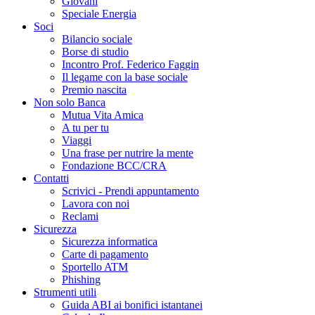
Giovani
Speciale Energia
Soci
Bilancio sociale
Borse di studio
Incontro Prof. Federico Faggin
Il legame con la base sociale
Premio nascita
Non solo Banca
Mutua Vita Amica
A tu per tu
Viaggi
Una frase per nutrire la mente
Fondazione BCC/CRA
Contatti
Scrivici - Prendi appuntamento
Lavora con noi
Reclami
Sicurezza
Sicurezza informatica
Carte di pagamento
Sportello ATM
Phishing
Strumenti utili
Guida ABI ai bonifici istantanei