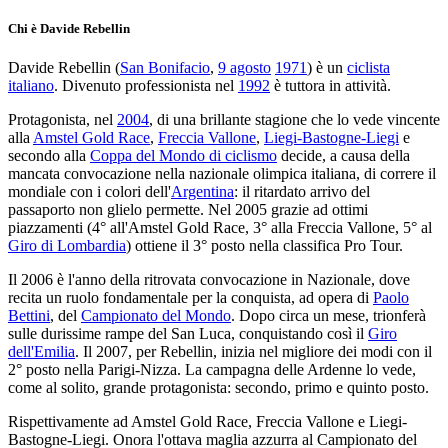
Chi è Davide Rebellin
Davide Rebellin (
San Bonifacio
,
9 agosto
1971
) è un
ciclista
italiano
. Divenuto professionista nel
1992
è tuttora in attività.
Protagonista, nel
2004
, di una brillante stagione che lo vede vincente
alla
Amstel Gold Race
,
Freccia Vallone
,
Liegi-Bastogne-Liegi
e
secondo alla
Coppa del Mondo di ciclismo
decide, a causa della
mancata convocazione nella nazionale olimpica italiana, di correre il
mondiale con i colori dell'
Argentina
: il ritardato arrivo del
passaporto non glielo permette. Nel 2005 grazie ad ottimi
piazzamenti (4° all'Amstel Gold Race, 3° alla Freccia Vallone, 5° al
Giro di Lombardia
) ottiene il 3° posto nella classifica Pro Tour.
Il 2006 è l'anno della ritrovata convocazione in Nazionale, dove
recita un ruolo fondamentale per la conquista, ad opera di
Paolo
Bettini
, del
Campionato del Mondo
. Dopo circa un mese, trionferà
sulle durissime rampe del San Luca, conquistando così il
Giro
dell'Emilia
. Il 2007, per Rebellin, inizia nel migliore dei modi con il
2° posto nella Parigi-Nizza. La campagna delle Ardenne lo vede,
come al solito, grande protagonista: secondo, primo e quinto posto.
Rispettivamente ad Amstel Gold Race, Freccia Vallone e Liegi-
Bastogne-Liegi. Onora l'ottava maglia azzurra al Campionato del