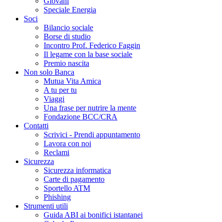
Giovani
Speciale Energia
Soci
Bilancio sociale
Borse di studio
Incontro Prof. Federico Faggin
Il legame con la base sociale
Premio nascita
Non solo Banca
Mutua Vita Amica
A tu per tu
Viaggi
Una frase per nutrire la mente
Fondazione BCC/CRA
Contatti
Scrivici - Prendi appuntamento
Lavora con noi
Reclami
Sicurezza
Sicurezza informatica
Carte di pagamento
Sportello ATM
Phishing
Strumenti utili
Guida ABI ai bonifici istantanei