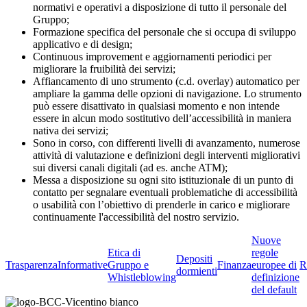
normativi e operativi a disposizione di tutto il personale del
Gruppo;
Formazione specifica del personale che si occupa di sviluppo
applicativo e di design;
Continuous improvement e aggiornamenti periodici per
migliorare la fruibilità dei servizi;
Affiancamento di uno strumento (c.d. overlay) automatico per
ampliare la gamma delle opzioni di navigazione. Lo strumento
può essere disattivato in qualsiasi momento e non intende
essere in alcun modo sostitutivo dell’accessibilità in maniera
nativa dei servizi;
Sono in corso, con differenti livelli di avanzamento, numerose
attività di valutazione e definizioni degli interventi migliorativi
sui diversi canali digitali (ad es. anche ATM);
Messa a disposizione su ogni sito istituzionale di un punto di
contatto per segnalare eventuali problematiche di accessibilità
o usabilità con l’obiettivo di prenderle in carico e migliorare
continuamente l'accessibilità del nostro servizio.
Nuove
Etica di
regole
Depositi
Trasparenza
Informative
Gruppo e
Finanza
europee di
R
dormienti
Whistleblowing
definizione
del default