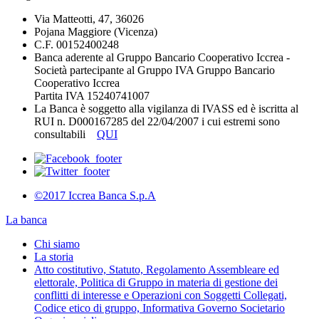
Via Matteotti, 47, 36026
Pojana Maggiore (Vicenza)
C.F. 00152400248
Banca aderente al Gruppo Bancario Cooperativo Iccrea -
Società partecipante al Gruppo IVA Gruppo Bancario
Cooperativo Iccrea
Partita IVA 15240741007
La Banca è soggetto alla vigilanza di IVASS ed è iscritta al
RUI n. D000167285 del 22/04/2007 i cui estremi sono
consultabili
QUI
©2017 Iccrea Banca S.p.A
La banca
Chi siamo
La storia
Atto costitutivo, Statuto, Regolamento Assembleare ed
elettorale, Politica di Gruppo in materia di gestione dei
conflitti di interesse e Operazioni con Soggetti Collegati,
Codice etico di gruppo, Informativa Governo Societario