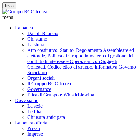
Invia
menu
La banca
Dati di Bilancio
Chi siamo
La storia
Atto costitutivo, Statuto, Regolamento Assembleare ed
elettorale, Politica di Gruppo in materia di gestione dei
conflitti di interesse e Operazioni con Soggetti
Collegati, Codice etico di gruppo, Informativa Governo
Societario
Organi sociali
Il Gruppo BCC Iccrea
Governance
Etica di Gruppo e Whistleblowing
Dove siamo
La sede
Le filiali
Chiusura anticipata
La nostra offerta
Privati
Imprese