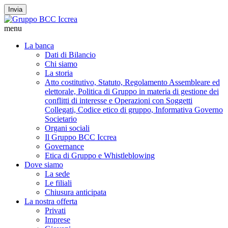
Invia
menu
La banca
Dati di Bilancio
Chi siamo
La storia
Atto costitutivo, Statuto, Regolamento Assembleare ed
elettorale, Politica di Gruppo in materia di gestione dei
conflitti di interesse e Operazioni con Soggetti
Collegati, Codice etico di gruppo, Informativa Governo
Societario
Organi sociali
Il Gruppo BCC Iccrea
Governance
Etica di Gruppo e Whistleblowing
Dove siamo
La sede
Le filiali
Chiusura anticipata
La nostra offerta
Privati
Imprese