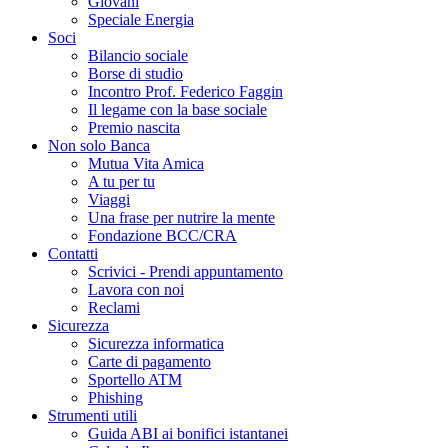
Giovani
Speciale Energia
Soci
Bilancio sociale
Borse di studio
Incontro Prof. Federico Faggin
Il legame con la base sociale
Premio nascita
Non solo Banca
Mutua Vita Amica
A tu per tu
Viaggi
Una frase per nutrire la mente
Fondazione BCC/CRA
Contatti
Scrivici - Prendi appuntamento
Lavora con noi
Reclami
Sicurezza
Sicurezza informatica
Carte di pagamento
Sportello ATM
Phishing
Strumenti utili
Guida ABI ai bonifici istantanei