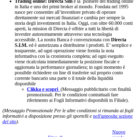
Trading online: Directa Sim
è la pioniere del trading online
in Italia e uno dei primi broker al mondo. Fondata nel 1995
nasce per consentire all’investitore privato di operare
direttamente sui mercati finanziari e cambia per sempre la
storia degli investimenti in Italia. Oggi, con oltre 60.000 conti
aperti, la mission di Directa è offrire a tutti la libertà di
investire autonomamente attraverso una tecnologia
accessibile. La nostra Banca è convenzionata con
Directa
S.I.M.
ed è autorizzata a distribuirne i prodotti. E’ semplice e
trasparente, ad ogni operazione viene fornita la nota
informativa con la cronistoria completa; ad ogni eseguito
viene ricalcolata immediatamente la posizione fiscale e
aggiornata la performance giornaliera; in ogni momento è
possibile richiedere on line di trasferire sul proprio conto
corrente bancario una parte o il totale della liquidità
disponibile
Clikka e scopri
(Messaggio pubblicitario con finalità
promozionali. Per le condizioni contrattuali fare
riferimento ai Fogli Informativi disponibili in Filiale).
(Messaggio Promozionale Per le altre condizioni si rimanda ai fogli
informativi a disposizione presso gli sportelli e
nell'apposita sezione
del sito
)
.
Nuove