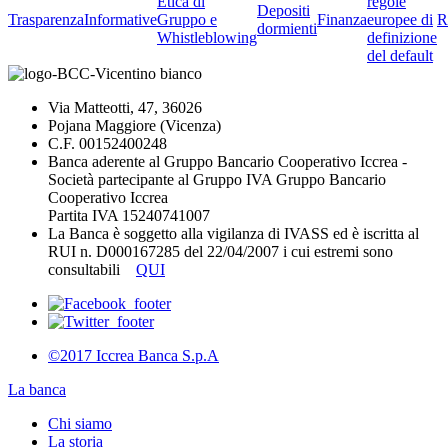
Etica di
regole
Depositi
Trasparenza
Informative
Gruppo e
Finanza
europee di
R
dormienti
Whistleblowing
definizione
del default
Via Matteotti, 47, 36026
Pojana Maggiore (Vicenza)
C.F. 00152400248
Banca aderente al Gruppo Bancario Cooperativo Iccrea -
Società partecipante al Gruppo IVA Gruppo Bancario
Cooperativo Iccrea
Partita IVA 15240741007
La Banca è soggetto alla vigilanza di IVASS ed è iscritta al
RUI n. D000167285 del 22/04/2007 i cui estremi sono
consultabili
QUI
©2017 Iccrea Banca S.p.A
La banca
Chi siamo
La storia