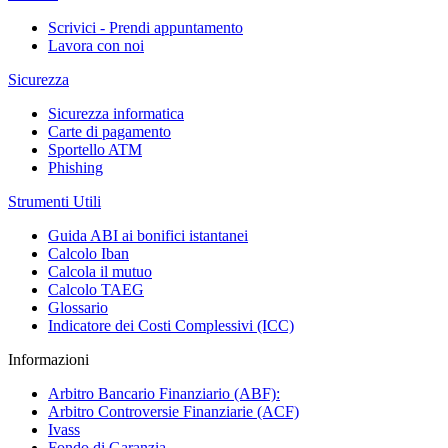
Scrivici - Prendi appuntamento
Lavora con noi
Sicurezza
Sicurezza informatica
Carte di pagamento
Sportello ATM
Phishing
Strumenti Utili
Guida ABI ai bonifici istantanei
Calcolo Iban
Calcola il mutuo
Calcolo TAEG
Glossario
Indicatore dei Costi Complessivi (ICC)
Informazioni
Arbitro Bancario Finanziario (ABF):
Arbitro Controversie Finanziarie (ACF)
Ivass
Fondo di Garanzia