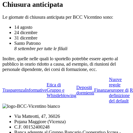
Chiusura anticipata
Le giornate di chiusura anticipata per BCC Vicentino sono:
14 agosto
24 dicembre
31 dicembre
Santo Patrono
8 settembre per tutte le filiali
Inoltre, quelle nelle quali lo sportello potrebbe essere aperto al
pubblico in orario ridotto a causa, ad esempio, di riunioni del
personale dipendente, dei corsi di formazione, ecc.
Nuove
Etica di
regole
Depositi
Trasparenza
Informative
Gruppo e
Finanza
europee di
R
dormienti
Whistleblowing
definizione
del default
Via Matteotti, 47, 36026
Pojana Maggiore (Vicenza)
C.F. 00152400248
Banca aderente al Gruppo Bancario Cooperativo Iccrea -