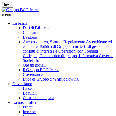
Invia
menu
La banca
Dati di Bilancio
Chi siamo
La storia
Atto costitutivo, Statuto, Regolamento Assembleare ed
elettorale, Politica di Gruppo in materia di gestione dei
conflitti di interesse e Operazioni con Soggetti
Collegati, Codice etico di gruppo, Informativa Governo
Societario
Organi sociali
Il Gruppo BCC Iccrea
Governance
Etica di Gruppo e Whistleblowing
Dove siamo
La sede
Le filiali
Chiusura anticipata
La nostra offerta
Privati
Imprese