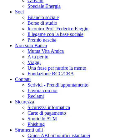
Giovani
Speciale Energia
Soci
Bilancio sociale
Borse di studio
Incontro Prof. Federico Faggin
Il legame con la base sociale
Premio nascita
Non solo Banca
Mutua Vita Amica
A tu per tu
Viaggi
Una frase per nutrire la mente
Fondazione BCC/CRA
Contatti
Scrivici - Prendi appuntamento
Lavora con noi
Reclami
Sicurezza
Sicurezza informatica
Carte di pagamento
Sportello ATM
Phishing
Strumenti utili
Guida ABI ai bonifici istantanei