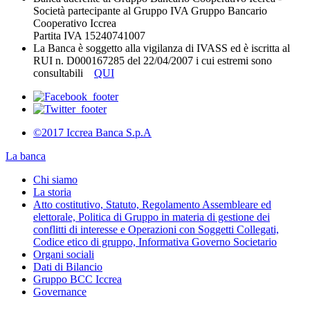
Società partecipante al Gruppo IVA Gruppo Bancario
Cooperativo Iccrea
Partita IVA 15240741007
La Banca è soggetto alla vigilanza di IVASS ed è iscritta al
RUI n. D000167285 del 22/04/2007 i cui estremi sono
consultabili
QUI
©2017 Iccrea Banca S.p.A
La banca
Chi siamo
La storia
Atto costitutivo, Statuto, Regolamento Assembleare ed
elettorale, Politica di Gruppo in materia di gestione dei
conflitti di interesse e Operazioni con Soggetti Collegati,
Codice etico di gruppo, Informativa Governo Societario
Organi sociali
Dati di Bilancio
Gruppo BCC Iccrea
Governance