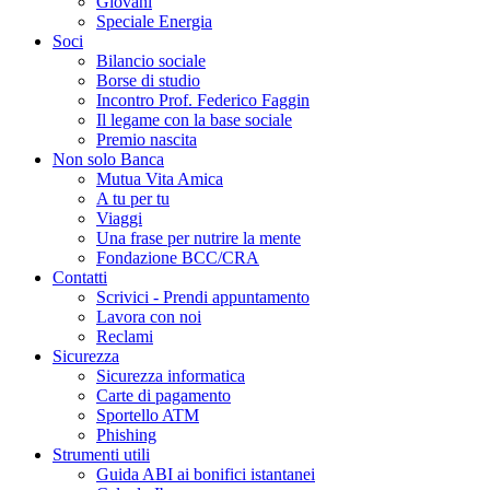
Giovani
Speciale Energia
Soci
Bilancio sociale
Borse di studio
Incontro Prof. Federico Faggin
Il legame con la base sociale
Premio nascita
Non solo Banca
Mutua Vita Amica
A tu per tu
Viaggi
Una frase per nutrire la mente
Fondazione BCC/CRA
Contatti
Scrivici - Prendi appuntamento
Lavora con noi
Reclami
Sicurezza
Sicurezza informatica
Carte di pagamento
Sportello ATM
Phishing
Strumenti utili
Guida ABI ai bonifici istantanei