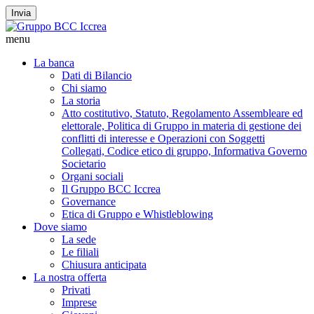
Invia
menu
La banca
Dati di Bilancio
Chi siamo
La storia
Atto costitutivo, Statuto, Regolamento Assembleare ed
elettorale, Politica di Gruppo in materia di gestione dei
conflitti di interesse e Operazioni con Soggetti
Collegati, Codice etico di gruppo, Informativa Governo
Societario
Organi sociali
Il Gruppo BCC Iccrea
Governance
Etica di Gruppo e Whistleblowing
Dove siamo
La sede
Le filiali
Chiusura anticipata
La nostra offerta
Privati
Imprese