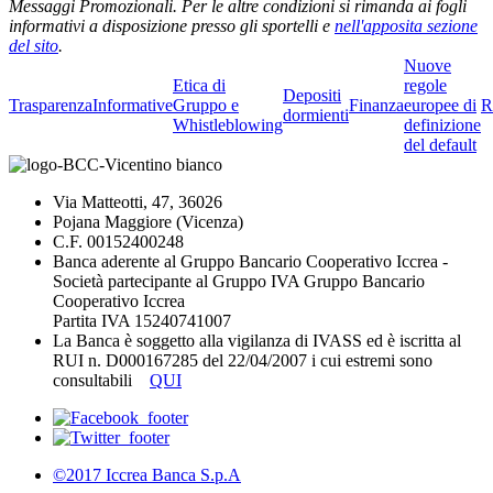
Messaggi Promozionali. Per le altre condizioni si rimanda ai fogli
informativi a disposizione presso gli sportelli e
nell'apposita sezione
del sito
.
Nuove
Etica di
regole
Depositi
Trasparenza
Informative
Gruppo e
Finanza
europee di
R
dormienti
Whistleblowing
definizione
del default
Via Matteotti, 47, 36026
Pojana Maggiore (Vicenza)
C.F. 00152400248
Banca aderente al Gruppo Bancario Cooperativo Iccrea -
Società partecipante al Gruppo IVA Gruppo Bancario
Cooperativo Iccrea
Partita IVA 15240741007
La Banca è soggetto alla vigilanza di IVASS ed è iscritta al
RUI n. D000167285 del 22/04/2007 i cui estremi sono
consultabili
QUI
©2017 Iccrea Banca S.p.A