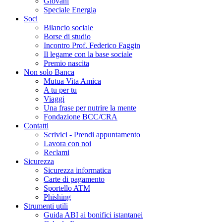
Giovani
Speciale Energia
Soci
Bilancio sociale
Borse di studio
Incontro Prof. Federico Faggin
Il legame con la base sociale
Premio nascita
Non solo Banca
Mutua Vita Amica
A tu per tu
Viaggi
Una frase per nutrire la mente
Fondazione BCC/CRA
Contatti
Scrivici - Prendi appuntamento
Lavora con noi
Reclami
Sicurezza
Sicurezza informatica
Carte di pagamento
Sportello ATM
Phishing
Strumenti utili
Guida ABI ai bonifici istantanei