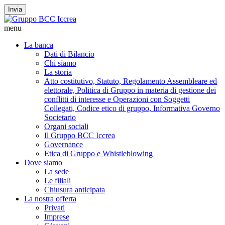
Invia
menu
La banca
Dati di Bilancio
Chi siamo
La storia
Atto costitutivo, Statuto, Regolamento Assembleare ed
elettorale, Politica di Gruppo in materia di gestione dei
conflitti di interesse e Operazioni con Soggetti
Collegati, Codice etico di gruppo, Informativa Governo
Societario
Organi sociali
Il Gruppo BCC Iccrea
Governance
Etica di Gruppo e Whistleblowing
Dove siamo
La sede
Le filiali
Chiusura anticipata
La nostra offerta
Privati
Imprese