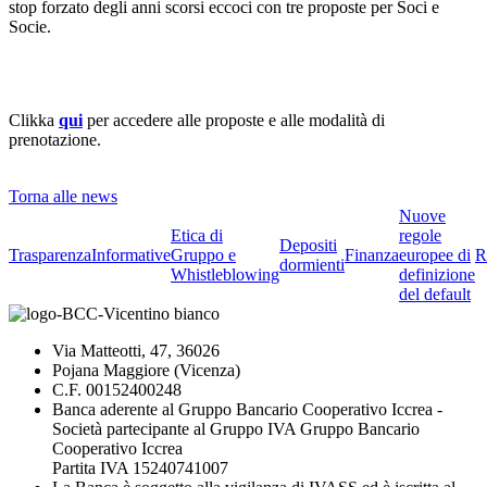
stop forzato degli anni scorsi eccoci con tre proposte per Soci e
Socie.
Clikka
qui
per accedere alle proposte e alle modalità di
prenotazione.
Torna alle news
Nuove
Etica di
regole
Depositi
Trasparenza
Informative
Gruppo e
Finanza
europee di
R
dormienti
Whistleblowing
definizione
del default
Via Matteotti, 47, 36026
Pojana Maggiore (Vicenza)
C.F. 00152400248
Banca aderente al Gruppo Bancario Cooperativo Iccrea -
Società partecipante al Gruppo IVA Gruppo Bancario
Cooperativo Iccrea
Partita IVA 15240741007