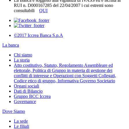
La Banca è soggetto alla vigilanza di IVASS ed è iscritta al
RUI n. D000167285 del 22/04/2007 i cui estremi sono
consultabili
QUI
©2017 Iccrea Banca S.p.A
La banca
Chi siamo
La storia
Atto costitutivo, Statuto, Regolamento Assembleare ed
elettorale, Politica di Gruppo in materia di gestione dei
conflitti di interesse e Operazioni con Soggetti Collegati,
Codice etico di gruppo, Informativa Governo Societario
Organi sociali
Dati di Bilancio
Gruppo BCC Iccrea
Governance
Dove Siamo
La sede
Le filiali