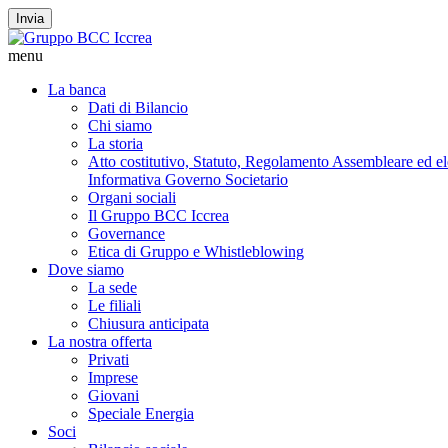
Invia
menu
La banca
Dati di Bilancio
Chi siamo
La storia
Atto costitutivo, Statuto, Regolamento Assembleare ed elet
Informativa Governo Societario
Organi sociali
Il Gruppo BCC Iccrea
Governance
Etica di Gruppo e Whistleblowing
Dove siamo
La sede
Le filiali
Chiusura anticipata
La nostra offerta
Privati
Imprese
Giovani
Speciale Energia
Soci