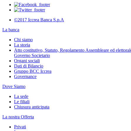
©2017 Iccrea Banca S.p.A
La banca
Chi siamo
La storia
Atto costitutivo, Statuto, Regolamento Assembleare ed elettorale
Governo Societario
Organi sociali
Dati di Bilancio
Gruppo BCC Iccrea
Governance
Dove Siamo
La sede
Le filiali
Chiusura anticipata
La nostra Offerta
Privati