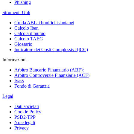
Phishing
Strumenti Utili
Guida ABI ai bonifici istantanei
Calcolo Iban
Calcola il mutuo
Calcolo TAEG
Glossario
Indicatore dei Costi Complessivi (ICC)
Informazioni
Arbitro Bancario Finanziario (ABF):
Arbitro Controversie Finanziarie (ACF)
Ivass
Fondo di Garanzia
Legal
Dati societari
Cookie Policy
PSD2-TPP
Note legali
Privacy