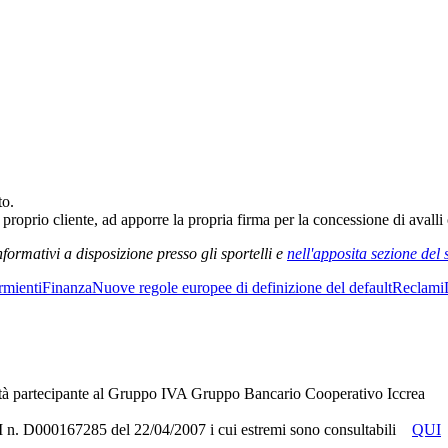
to.
roprio cliente, ad apporre la propria firma per la concessione di avalli 
formativi a disposizione presso gli sportelli e
nell'apposita sezione del 
rmienti
Finanza
Nuove regole europee di definizione del default
Reclami
tà partecipante al Gruppo IVA Gruppo Bancario Cooperativo Iccrea
RUI n. D000167285 del 22/04/2007 i cui estremi sono consultabili
QUI