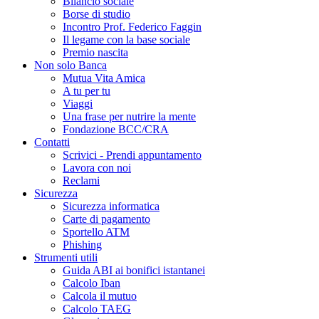
Bilancio sociale
Borse di studio
Incontro Prof. Federico Faggin
Il legame con la base sociale
Premio nascita
Non solo Banca
Mutua Vita Amica
A tu per tu
Viaggi
Una frase per nutrire la mente
Fondazione BCC/CRA
Contatti
Scrivici - Prendi appuntamento
Lavora con noi
Reclami
Sicurezza
Sicurezza informatica
Carte di pagamento
Sportello ATM
Phishing
Strumenti utili
Guida ABI ai bonifici istantanei
Calcolo Iban
Calcola il mutuo
Calcolo TAEG