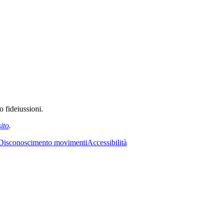
o fideiussioni.
sito
.
Disconoscimento movimenti
Accessibilità