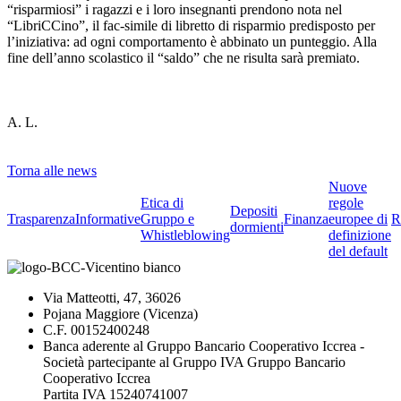
“risparmiosi” i ragazzi e i loro insegnanti prendono nota nel
“LibriCCino”, il fac-simile di libretto di risparmio predisposto per
l’iniziativa: ad ogni comportamento è abbinato un punteggio. Alla
fine dell’anno scolastico il “saldo” che ne risulta sarà premiato.
A. L.
Torna alle news
Nuove
Etica di
regole
Depositi
Trasparenza
Informative
Gruppo e
Finanza
europee di
R
dormienti
Whistleblowing
definizione
del default
Via Matteotti, 47, 36026
Pojana Maggiore (Vicenza)
C.F. 00152400248
Banca aderente al Gruppo Bancario Cooperativo Iccrea -
Società partecipante al Gruppo IVA Gruppo Bancario
Cooperativo Iccrea
Partita IVA 15240741007