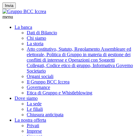
Invia
menu
La banca
Dati di Bilancio
Chi siamo
La storia
Atto costitutivo, Statuto, Regolamento Assembleare ed
elettorale, Politica di Gruppo in materia di gestione dei
conflitti di interesse e Operazioni con Soggetti
Collegati, Codice etico di gruppo, Informativa Governo
Societario
Organi sociali
Il Gruppo BCC Iccrea
Governance
Etica di Gruppo e Whistleblowing
Dove siamo
La sede
Le filiali
Chiusura anticipata
La nostra offerta
Privati
Imprese