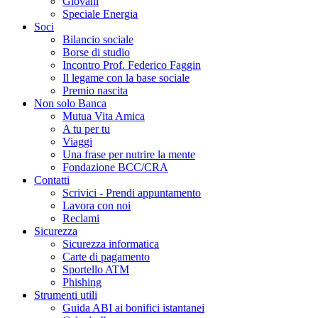
Giovani
Speciale Energia
Soci
Bilancio sociale
Borse di studio
Incontro Prof. Federico Faggin
Il legame con la base sociale
Premio nascita
Non solo Banca
Mutua Vita Amica
A tu per tu
Viaggi
Una frase per nutrire la mente
Fondazione BCC/CRA
Contatti
Scrivici - Prendi appuntamento
Lavora con noi
Reclami
Sicurezza
Sicurezza informatica
Carte di pagamento
Sportello ATM
Phishing
Strumenti utili
Guida ABI ai bonifici istantanei