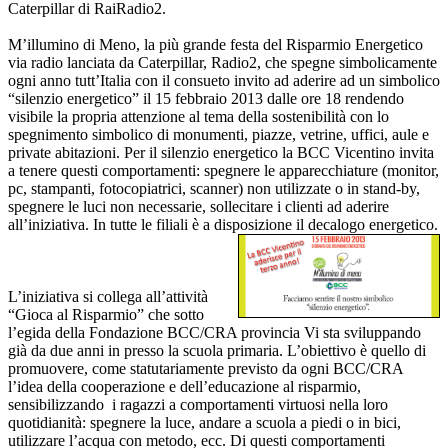
Caterpillar di RaiRadio2.
M’illumino di Meno, la più grande festa del Risparmio Energetico
via radio lanciata da Caterpillar, Radio2, che spegne simbolicamente
ogni anno tutt’Italia con il consueto invito ad aderire ad un simbolico
“silenzio energetico” il 15 febbraio 2013 dalle ore 18 rendendo
visibile la propria attenzione al tema della sostenibilità con lo
spegnimento simbolico di monumenti, piazze, vetrine, uffici, aule e
private abitazioni. Per il silenzio energetico la BCC Vicentino invita
a tenere questi comportamenti: spegnere le apparecchiature (monitor,
pc, stampanti, fotocopiatrici, scanner) non utilizzate o in stand-by,
spegnere le luci non necessarie, sollecitare i clienti ad aderire
all’iniziativa. In tutte le filiali è a disposizione il decalogo energetico.
L’iniziativa si collega all’attività
“Gioca al Risparmio” che sotto
l’egida della Fondazione BCC/CRA provincia Vi sta sviluppando
già da due anni in presso la scuola primaria. L’obiettivo è quello di
promuovere, come statutariamente previsto da ogni BCC/CRA
l’idea della cooperazione e dell’educazione al risparmio,
sensibilizzando i ragazzi a comportamenti virtuosi nella loro
quotidianità: spegnere la luce, andare a scuola a piedi o in bici,
utilizzare l’acqua con metodo, ecc. Di questi comportamenti