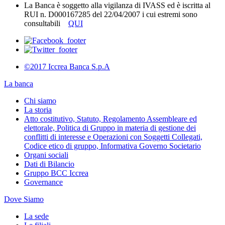
La Banca è soggetto alla vigilanza di IVASS ed è iscritta al
RUI n. D000167285 del 22/04/2007 i cui estremi sono
consultabili
QUI
©2017 Iccrea Banca S.p.A
La banca
Chi siamo
La storia
Atto costitutivo, Statuto, Regolamento Assembleare ed
elettorale, Politica di Gruppo in materia di gestione dei
conflitti di interesse e Operazioni con Soggetti Collegati,
Codice etico di gruppo, Informativa Governo Societario
Organi sociali
Dati di Bilancio
Gruppo BCC Iccrea
Governance
Dove Siamo
La sede