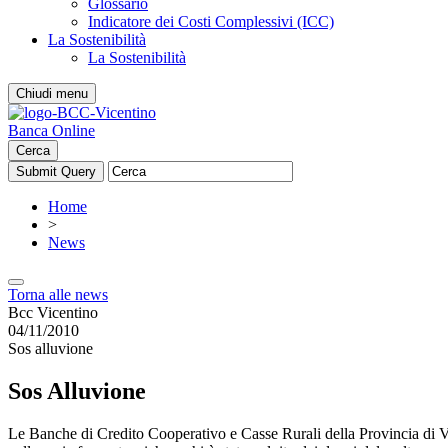
Glossario
Indicatore dei Costi Complessivi (ICC)
La Sostenibilità
La Sostenibilità
Chiudi menu
Banca Online
Cerca
Home
>
News
Torna alle news
Bcc Vicentino
04/11/2010
Sos alluvione
Sos Alluvione
Le Banche di Credito Cooperativo e Casse Rurali della Provincia di V