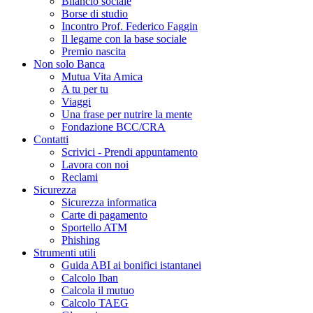
Bilancio sociale
Borse di studio
Incontro Prof. Federico Faggin
Il legame con la base sociale
Premio nascita
Non solo Banca
Mutua Vita Amica
A tu per tu
Viaggi
Una frase per nutrire la mente
Fondazione BCC/CRA
Contatti
Scrivici - Prendi appuntamento
Lavora con noi
Reclami
Sicurezza
Sicurezza informatica
Carte di pagamento
Sportello ATM
Phishing
Strumenti utili
Guida ABI ai bonifici istantanei
Calcolo Iban
Calcola il mutuo
Calcolo TAEG