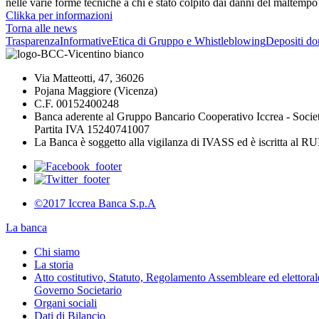
nelle varie forme tecniche a chi è stato colpito dai danni del maltempo 
Clikka per informazioni
Torna alle news
Trasparenza
Informative
Etica di Gruppo e Whistleblowing
Depositi do
Via Matteotti, 47, 36026
Pojana Maggiore (Vicenza)
C.F. 00152400248
Banca aderente al Gruppo Bancario Cooperativo Iccrea - Socie
Partita IVA 15240741007
La Banca è soggetto alla vigilanza di IVASS ed è iscritta al 
©2017 Iccrea Banca S.p.A
La banca
Chi siamo
La storia
Atto costitutivo, Statuto, Regolamento Assembleare ed elettorale
Governo Societario
Organi sociali
Dati di Bilancio