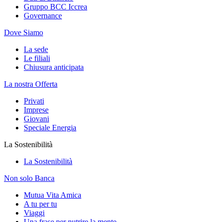
Gruppo BCC Iccrea
Governance
Dove Siamo
La sede
Le filiali
Chiusura anticipata
La nostra Offerta
Privati
Imprese
Giovani
Speciale Energia
La Sostenibilità
La Sostenibilità
Non solo Banca
Mutua Vita Amica
A tu per tu
Viaggi
Una frase per nutrire la mente