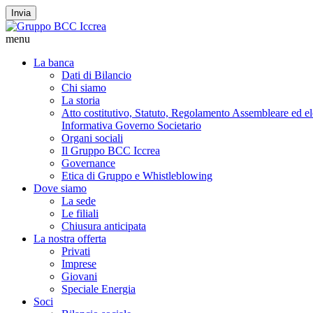
Invia
menu
La banca
Dati di Bilancio
Chi siamo
La storia
Atto costitutivo, Statuto, Regolamento Assembleare ed elet
Informativa Governo Societario
Organi sociali
Il Gruppo BCC Iccrea
Governance
Etica di Gruppo e Whistleblowing
Dove siamo
La sede
Le filiali
Chiusura anticipata
La nostra offerta
Privati
Imprese
Giovani
Speciale Energia
Soci