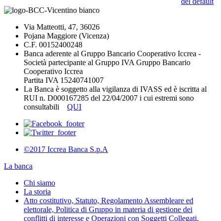
del default
Via Matteotti, 47, 36026
Pojana Maggiore (Vicenza)
C.F. 00152400248
Banca aderente al Gruppo Bancario Cooperativo Iccrea -
Società partecipante al Gruppo IVA Gruppo Bancario
Cooperativo Iccrea
Partita IVA 15240741007
La Banca è soggetto alla vigilanza di IVASS ed è iscritta al
RUI n. D000167285 del 22/04/2007 i cui estremi sono
consultabili
QUI
©2017 Iccrea Banca S.p.A
La banca
Chi siamo
La storia
Atto costitutivo, Statuto, Regolamento Assembleare ed
elettorale, Politica di Gruppo in materia di gestione dei
conflitti di interesse e Operazioni con Soggetti Collegati,