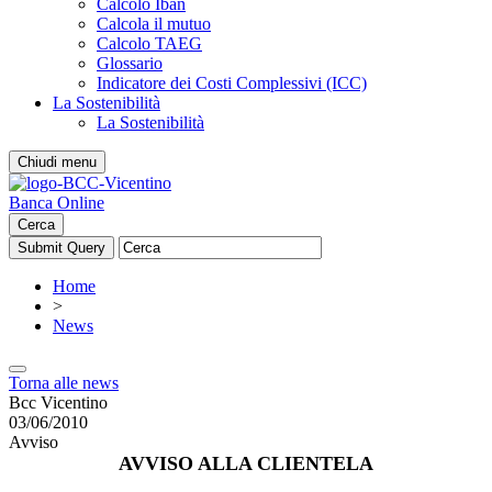
Calcolo Iban
Calcola il mutuo
Calcolo TAEG
Glossario
Indicatore dei Costi Complessivi (ICC)
La Sostenibilità
La Sostenibilità
Chiudi menu
Banca Online
Cerca
Home
>
News
Torna alle news
Bcc Vicentino
03/06/2010
Avviso
AVVISO ALLA CLIENTELA