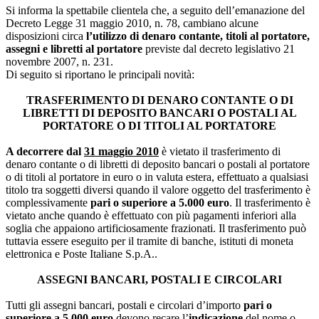
Si informa la spettabile clientela che, a seguito dell’emanazione del
Decreto Legge 31 maggio 2010, n. 78, cambiano alcune
disposizioni circa
l’utilizzo di denaro contante, titoli al portatore,
assegni e libretti al portatore
previste dal decreto legislativo 21
novembre 2007, n. 231.
Di seguito si riportano le principali novità:
TRASFERIMENTO DI DENARO CONTANTE O DI
LIBRETTI DI DEPOSITO BANCARI O POSTALI AL
PORTATORE O DI TITOLI AL PORTATORE
A decorrere dal
31 maggio 2010
è vietato il trasferimento di
denaro contante o di libretti di deposito bancari o postali al portatore
o di titoli al portatore in euro o in valuta estera, effettuato a qualsiasi
titolo tra soggetti diversi quando il valore oggetto del trasferimento è
complessivamente
pari o superiore a 5.000 euro
. Il trasferimento è
vietato anche quando è effettuato con più pagamenti inferiori alla
soglia che appaiono artificiosamente frazionati. Il trasferimento può
tuttavia essere eseguito per il tramite di banche, istituti di moneta
elettronica e Poste Italiane S.p.A..
ASSEGNI BANCARI, POSTALI E CIRCOLARI
Tutti gli assegni bancari, postali e circolari d’importo
pari o
superiore a 5.000 euro
devono recare l’
indicazione
del nome o