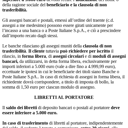
della ragione sociale del
beneficiario e la clausola di non
trasferibilità.
Gli assegni bancari e postali, emessi all’ordine del traente (c.d.
assegni a me medesimo) possono essere girati unicamente per
l’incasso a una banca o a Poste Italiane S.p.A., e ciò a prescindere
dall’importo recato dagli stessi.
Le banche rilasciano gli assegni muniti della
clausola di non
trasferibilità
.
Il cliente
tuttavia
può richiedere per iscritto
il
rilascio, in
forma libera
, di
assegni circolari
e di
moduli di assegni
bancari,
da utilizzarsi, in detta forma libera, esclusivamente per
importi inferiori a 5.000 euro (vale a dire fino a 4.999,99 euro),
eccettuate le ipotesi in cui le beneficiarie dei titoli siano Banche o
Poste Italiane S.pA.. In caso di richiesta di assegni in forma libera, il
richiedente dovrà corrispondere, a titolo di imposta di bollo, la
somma di 1,50 euro per ciascun modulo di assegno.
LIBRETTI AL PORTATORE
Il
saldo dei libretti
di deposito bancari o postali al portatore
deve
essere inferiore a 5.000 euro.
In caso di trasferimento
di libretti al portatore, indipendentemente