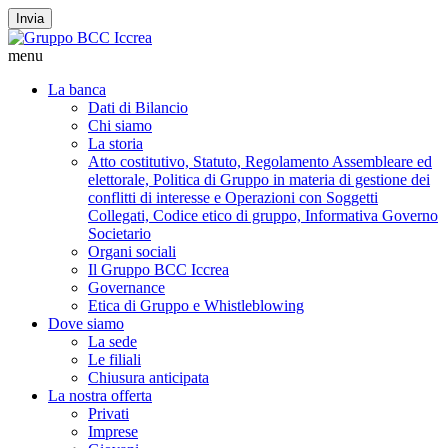
Invia
menu
La banca
Dati di Bilancio
Chi siamo
La storia
Atto costitutivo, Statuto, Regolamento Assembleare ed
elettorale, Politica di Gruppo in materia di gestione dei
conflitti di interesse e Operazioni con Soggetti
Collegati, Codice etico di gruppo, Informativa Governo
Societario
Organi sociali
Il Gruppo BCC Iccrea
Governance
Etica di Gruppo e Whistleblowing
Dove siamo
La sede
Le filiali
Chiusura anticipata
La nostra offerta
Privati
Imprese