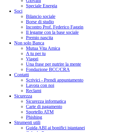
Giovani
Speciale Energia
Soci
Bilancio sociale
Borse di studio
Incontro Prof. Federico Faggin
Il legame con la base sociale
Premio nascita
Non solo Banca
Mutua Vita Amica
A tu per tu
Viaggi
Una frase per nutrire la mente
Fondazione BCC/CRA
Contatti
Scrivici - Prendi appuntamento
Lavora con noi
Reclami
Sicurezza
Sicurezza informatica
Carte di pagamento
Sportello ATM
Phishing
Strumenti utili
Guida ABI ai bonifici istantanei