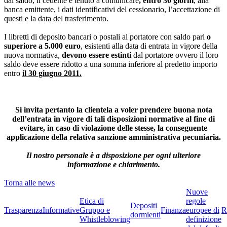
dal saldo, il cedente è tenuto a comunicare
,
entro 30 giorni
, alla
banca emittente, i dati identificativi del cessionario, l’accettazione di
questi e la data del trasferimento.
I libretti
di deposito bancari o postali al portatore con saldo pari
o
superiore a 5.000 euro
, esistenti alla data di entrata in vigore della
nuova normativa,
devono essere
estinti
dal portatore ovvero il loro
saldo deve essere ridotto a una somma inferiore al predetto importo
entro
il 30 giugno 2011.
Si invita pertanto la clientela a voler prendere buona nota
dell’entrata in vigore di tali disposizioni normative al fine di
evitare, in caso di violazione delle stesse, la conseguente
applicazione della relativa sanzione amministrativa pecuniaria.
Il nostro personale è a disposizione per ogni ulteriore
informazione e chiarimento.
Torna alle news
Nuove
Etica di
regole
Depositi
Trasparenza
Informative
Gruppo e
Finanza
europee di
R
dormienti
Whistleblowing
definizione