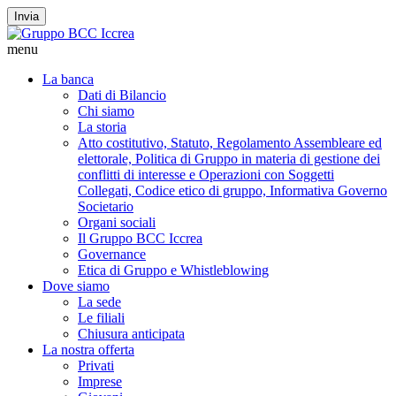
Invia
menu
La banca
Dati di Bilancio
Chi siamo
La storia
Atto costitutivo, Statuto, Regolamento Assembleare ed
elettorale, Politica di Gruppo in materia di gestione dei
conflitti di interesse e Operazioni con Soggetti
Collegati, Codice etico di gruppo, Informativa Governo
Societario
Organi sociali
Il Gruppo BCC Iccrea
Governance
Etica di Gruppo e Whistleblowing
Dove siamo
La sede
Le filiali
Chiusura anticipata
La nostra offerta
Privati
Imprese