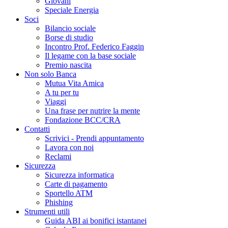
Giovani
Speciale Energia
Soci
Bilancio sociale
Borse di studio
Incontro Prof. Federico Faggin
Il legame con la base sociale
Premio nascita
Non solo Banca
Mutua Vita Amica
A tu per tu
Viaggi
Una frase per nutrire la mente
Fondazione BCC/CRA
Contatti
Scrivici - Prendi appuntamento
Lavora con noi
Reclami
Sicurezza
Sicurezza informatica
Carte di pagamento
Sportello ATM
Phishing
Strumenti utili
Guida ABI ai bonifici istantanei