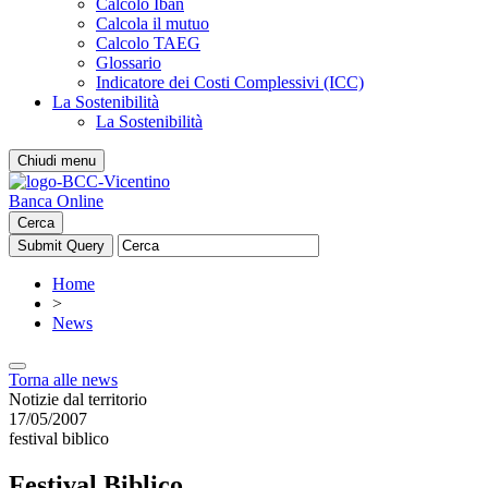
Calcolo Iban
Calcola il mutuo
Calcolo TAEG
Glossario
Indicatore dei Costi Complessivi (ICC)
La Sostenibilità
La Sostenibilità
Chiudi menu
Banca Online
Cerca
Home
>
News
Torna alle news
Notizie dal territorio
17/05/2007
festival biblico
Festival Biblico