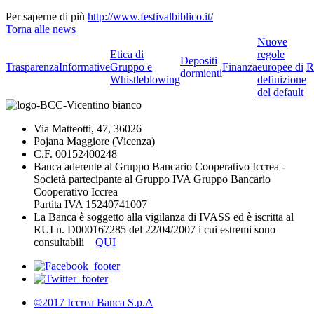
Per saperne di più
http://www.festivalbiblico.it/
Torna alle news
Nuove
Etica di
regole
Depositi
Trasparenza
Informative
Gruppo e
Finanza
europee di
R
dormienti
Whistleblowing
definizione
del default
Via Matteotti, 47, 36026
Pojana Maggiore (Vicenza)
C.F. 00152400248
Banca aderente al Gruppo Bancario Cooperativo Iccrea -
Società partecipante al Gruppo IVA Gruppo Bancario
Cooperativo Iccrea
Partita IVA 15240741007
La Banca è soggetto alla vigilanza di IVASS ed è iscritta al
RUI n. D000167285 del 22/04/2007 i cui estremi sono
consultabili
QUI
©2017 Iccrea Banca S.p.A