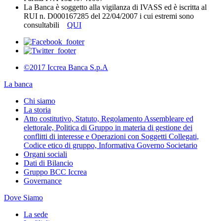
La Banca è soggetto alla vigilanza di IVASS ed è iscritta al
RUI n. D000167285 del 22/04/2007 i cui estremi sono
consultabili
QUI
©2017 Iccrea Banca S.p.A
La banca
Chi siamo
La storia
Atto costitutivo, Statuto, Regolamento Assembleare ed
elettorale, Politica di Gruppo in materia di gestione dei
conflitti di interesse e Operazioni con Soggetti Collegati,
Codice etico di gruppo, Informativa Governo Societario
Organi sociali
Dati di Bilancio
Gruppo BCC Iccrea
Governance
Dove Siamo
La sede