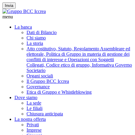
Invia
menu
La banca
Dati di Bilancio
Chi siamo
La storia
Atto costitutivo, Statuto, Regolamento Assembleare ed
elettorale, Politica di Gruppo in materia di gestione dei
conflitti di interesse e Operazioni con Soggetti
Collegati, Codice etico di gruppo, Informativa Governo
Societario
Organi sociali
Il Gruppo BCC Iccrea
Governance
Etica di Gruppo e Whistleblowing
Dove siamo
La sede
Le filiali
Chiusura anticipata
La nostra offerta
Privati
Imprese