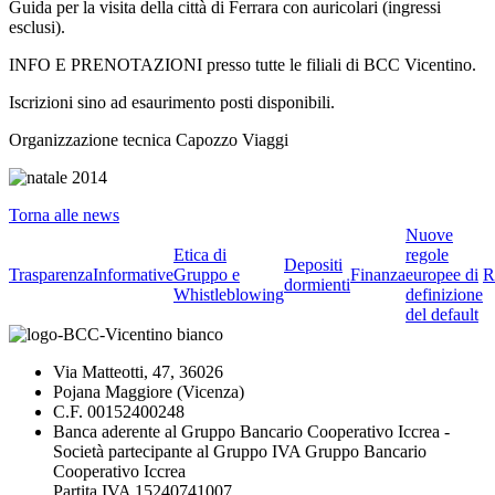
Guida per la visita della città di Ferrara con auricolari (ingressi
esclusi).
INFO E PRENOTAZIONI presso tutte le filiali di BCC Vicentino.
Iscrizioni sino ad esaurimento posti disponibili.
Organizzazione tecnica Capozzo Viaggi
Torna alle news
Nuove
Etica di
regole
Depositi
Trasparenza
Informative
Gruppo e
Finanza
europee di
R
dormienti
Whistleblowing
definizione
del default
Via Matteotti, 47, 36026
Pojana Maggiore (Vicenza)
C.F. 00152400248
Banca aderente al Gruppo Bancario Cooperativo Iccrea -
Società partecipante al Gruppo IVA Gruppo Bancario
Cooperativo Iccrea
Partita IVA 15240741007