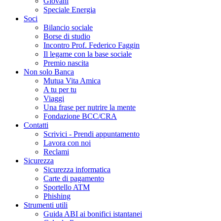
Giovani
Speciale Energia
Soci
Bilancio sociale
Borse di studio
Incontro Prof. Federico Faggin
Il legame con la base sociale
Premio nascita
Non solo Banca
Mutua Vita Amica
A tu per tu
Viaggi
Una frase per nutrire la mente
Fondazione BCC/CRA
Contatti
Scrivici - Prendi appuntamento
Lavora con noi
Reclami
Sicurezza
Sicurezza informatica
Carte di pagamento
Sportello ATM
Phishing
Strumenti utili
Guida ABI ai bonifici istantanei