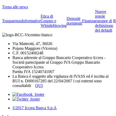
Torna alle news
Nuove
Etica di
regole
Depositi
Trasparenza
Informative
Gruppo e
Finanza
europee di
R
dormienti
Whistleblowing
definizione
del default
Via Matteotti, 47, 36026
Pojana Maggiore (Vicenza)
C.F. 00152400248
Banca aderente al Gruppo Bancario Cooperativo Iccrea -
Società partecipante al Gruppo IVA Gruppo Bancario
Cooperativo Iccrea
Partita IVA 15240741007
La Banca è soggetto alla vigilanza di IVASS ed è iscritta al
RUI n. D000167285 del 22/04/2007 i cui estremi sono
consultabili
QUI
©2017 Iccrea Banca S.p.A