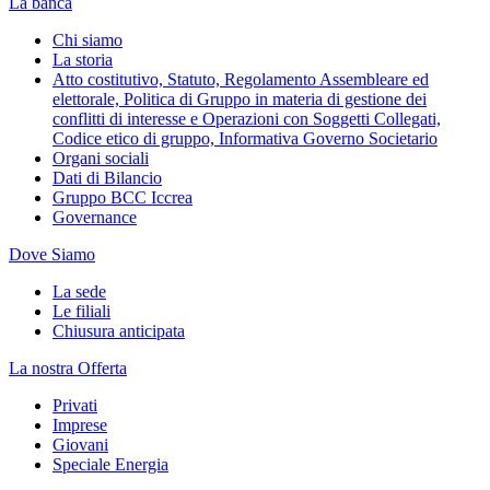
La banca
Chi siamo
La storia
Atto costitutivo, Statuto, Regolamento Assembleare ed
elettorale, Politica di Gruppo in materia di gestione dei
conflitti di interesse e Operazioni con Soggetti Collegati,
Codice etico di gruppo, Informativa Governo Societario
Organi sociali
Dati di Bilancio
Gruppo BCC Iccrea
Governance
Dove Siamo
La sede
Le filiali
Chiusura anticipata
La nostra Offerta
Privati
Imprese
Giovani
Speciale Energia