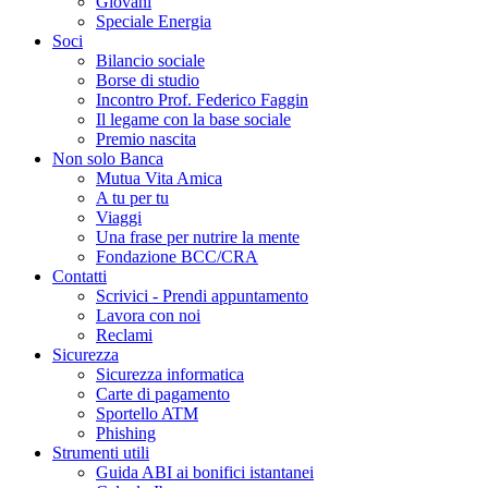
Giovani
Speciale Energia
Soci
Bilancio sociale
Borse di studio
Incontro Prof. Federico Faggin
Il legame con la base sociale
Premio nascita
Non solo Banca
Mutua Vita Amica
A tu per tu
Viaggi
Una frase per nutrire la mente
Fondazione BCC/CRA
Contatti
Scrivici - Prendi appuntamento
Lavora con noi
Reclami
Sicurezza
Sicurezza informatica
Carte di pagamento
Sportello ATM
Phishing
Strumenti utili
Guida ABI ai bonifici istantanei