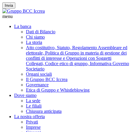
Invia
menu
La banca
Dati di Bilancio
Chi siamo
La storia
Atto costitutivo, Statuto, Regolamento Assembleare ed
elettorale, Politica di Gruppo in materia di gestione dei
conflitti di interesse e Operazioni con Soggetti
Collegati, Codice etico di gruppo, Informativa Governo
Societario
Organi sociali
Il Gruppo BCC Iccrea
Governance
Etica di Gruppo e Whistleblowing
Dove siamo
La sede
Le filiali
Chiusura anticipata
La nostra offerta
Privati
Imprese