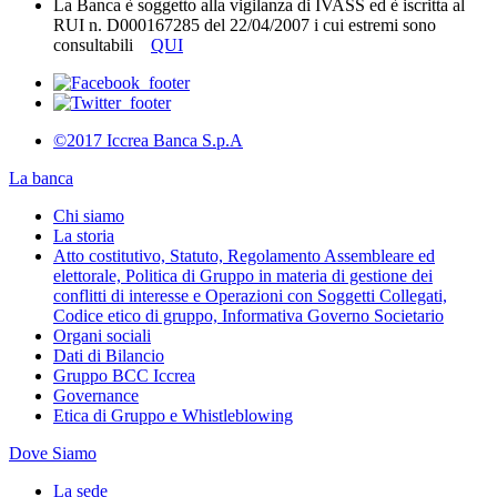
La Banca è soggetto alla vigilanza di IVASS ed è iscritta al
RUI n. D000167285 del 22/04/2007 i cui estremi sono
consultabili
QUI
©2017 Iccrea Banca S.p.A
La banca
Chi siamo
La storia
Atto costitutivo, Statuto, Regolamento Assembleare ed
elettorale, Politica di Gruppo in materia di gestione dei
conflitti di interesse e Operazioni con Soggetti Collegati,
Codice etico di gruppo, Informativa Governo Societario
Organi sociali
Dati di Bilancio
Gruppo BCC Iccrea
Governance
Etica di Gruppo e Whistleblowing
Dove Siamo
La sede