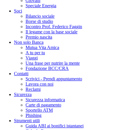
Giovani
Speciale Energia
Soci
Bilancio sociale
Borse di studio
Incontro Prof. Federico Faggin
Il legame con la base sociale
Premio nascita
Non solo Banca
Mutua Vita Amica
A tu per tu
Viaggi
Una frase per nutrire la mente
Fondazione BCC/CRA
Contatti
Scrivici - Prendi appuntamento
Lavora con noi
Reclami
Sicurezza
Sicurezza informatica
Carte di pagamento
Sportello ATM
Phishing
Strumenti utili
Guida ABI ai bonifici istantanei