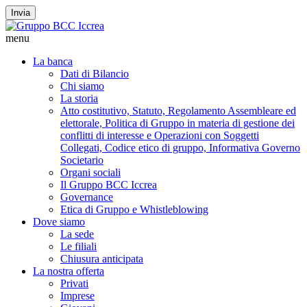
Invia
menu
La banca
Dati di Bilancio
Chi siamo
La storia
Atto costitutivo, Statuto, Regolamento Assembleare ed
elettorale, Politica di Gruppo in materia di gestione dei
conflitti di interesse e Operazioni con Soggetti
Collegati, Codice etico di gruppo, Informativa Governo
Societario
Organi sociali
Il Gruppo BCC Iccrea
Governance
Etica di Gruppo e Whistleblowing
Dove siamo
La sede
Le filiali
Chiusura anticipata
La nostra offerta
Privati
Imprese