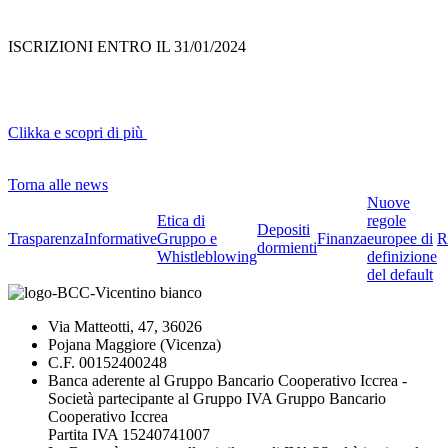
ISCRIZIONI ENTRO IL 31/01/2024
Clikka e scopri di più
Torna alle news
Nuove
Etica di
regole
Depositi
Trasparenza
Informative
Gruppo e
Finanza
europee di
R
dormienti
Whistleblowing
definizione
del default
Via Matteotti, 47, 36026
Pojana Maggiore (Vicenza)
C.F. 00152400248
Banca aderente al Gruppo Bancario Cooperativo Iccrea -
Società partecipante al Gruppo IVA Gruppo Bancario
Cooperativo Iccrea
Partita IVA 15240741007