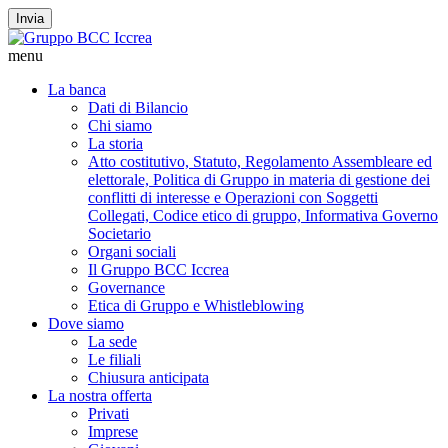
Invia
menu
La banca
Dati di Bilancio
Chi siamo
La storia
Atto costitutivo, Statuto, Regolamento Assembleare ed
elettorale, Politica di Gruppo in materia di gestione dei
conflitti di interesse e Operazioni con Soggetti
Collegati, Codice etico di gruppo, Informativa Governo
Societario
Organi sociali
Il Gruppo BCC Iccrea
Governance
Etica di Gruppo e Whistleblowing
Dove siamo
La sede
Le filiali
Chiusura anticipata
La nostra offerta
Privati
Imprese