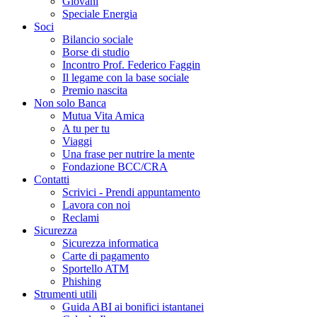
Giovani
Speciale Energia
Soci
Bilancio sociale
Borse di studio
Incontro Prof. Federico Faggin
Il legame con la base sociale
Premio nascita
Non solo Banca
Mutua Vita Amica
A tu per tu
Viaggi
Una frase per nutrire la mente
Fondazione BCC/CRA
Contatti
Scrivici - Prendi appuntamento
Lavora con noi
Reclami
Sicurezza
Sicurezza informatica
Carte di pagamento
Sportello ATM
Phishing
Strumenti utili
Guida ABI ai bonifici istantanei