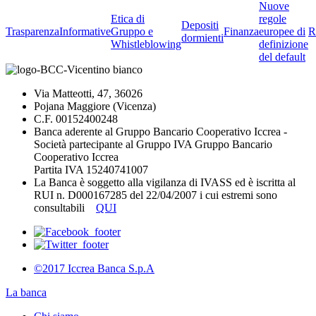
Nuove
Etica di
regole
Depositi
Trasparenza
Informative
Gruppo e
Finanza
europee di
R
dormienti
Whistleblowing
definizione
del default
Via Matteotti, 47, 36026
Pojana Maggiore (Vicenza)
C.F. 00152400248
Banca aderente al Gruppo Bancario Cooperativo Iccrea -
Società partecipante al Gruppo IVA Gruppo Bancario
Cooperativo Iccrea
Partita IVA 15240741007
La Banca è soggetto alla vigilanza di IVASS ed è iscritta al
RUI n. D000167285 del 22/04/2007 i cui estremi sono
consultabili
QUI
©2017 Iccrea Banca S.p.A
La banca