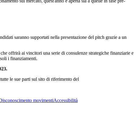
zionamento sul mercato, quest'anno è aperta sia a quelle in fase pre-
candidati saranno supportati nella presentazione del pitch grazie a un
che offrirà ai vincitori una serie di consulenze strategiche finanziarie e
 soli i finanziamenti.
023.
tte le sue parti sul sito di riferimento del
Disconoscimento movimenti
Accessibilità