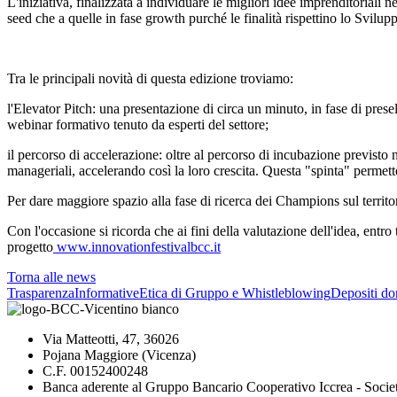
L'iniziativa, finalizzata a individuare le migliori idee imprenditoriali 
seed che a quelle in fase growth purché le finalità rispettino lo Svil
Tra le principali novità di questa edizione troviamo:
l'Elevator Pitch: una presentazione di circa un minuto, in fase di prese
webinar formativo tenuto da esperti del settore;
il percorso di accelerazione: oltre al percorso di incubazione previsto n
manageriali, accelerando così la loro crescita. Questa "spinta" permetter
Per dare maggiore spazio alla fase di ricerca dei Champions sul territori
Con l'occasione si ricorda che ai fini della valutazione dell'idea, entro
progetto
www.innovationfestivalbcc.it
Torna alle news
Trasparenza
Informative
Etica di Gruppo e Whistleblowing
Depositi do
Via Matteotti, 47, 36026
Pojana Maggiore (Vicenza)
C.F. 00152400248
Banca aderente al Gruppo Bancario Cooperativo Iccrea - Socie