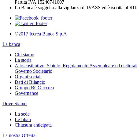
Partita IVA 15240741007
La Banca è soggetto alla vigilanza di IVASS ed è iscritta al 
©2017 Iccrea Banca S.p.A
La banca
Chi siamo
La storia
Atto costitutivo, Statuto, Regolamento Assembleare ed elettorale
Governo Societario
Organi sociali
Dati di Bilancio
Gruppo BCC Iccrea
Governance
Dove Siamo
La sede
Le filiali
Chiusura anticipata
La nostra Offerta