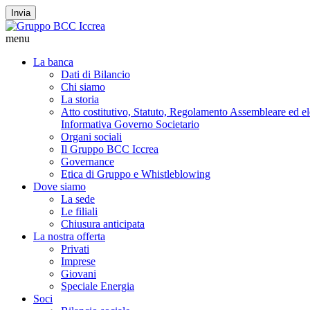
Invia
menu
La banca
Dati di Bilancio
Chi siamo
La storia
Atto costitutivo, Statuto, Regolamento Assembleare ed elet
Informativa Governo Societario
Organi sociali
Il Gruppo BCC Iccrea
Governance
Etica di Gruppo e Whistleblowing
Dove siamo
La sede
Le filiali
Chiusura anticipata
La nostra offerta
Privati
Imprese
Giovani
Speciale Energia
Soci