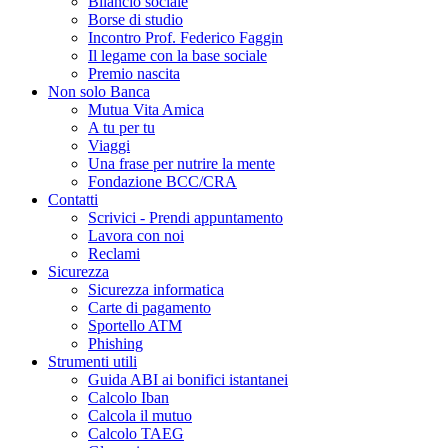
Bilancio sociale
Borse di studio
Incontro Prof. Federico Faggin
Il legame con la base sociale
Premio nascita
Non solo Banca
Mutua Vita Amica
A tu per tu
Viaggi
Una frase per nutrire la mente
Fondazione BCC/CRA
Contatti
Scrivici - Prendi appuntamento
Lavora con noi
Reclami
Sicurezza
Sicurezza informatica
Carte di pagamento
Sportello ATM
Phishing
Strumenti utili
Guida ABI ai bonifici istantanei
Calcolo Iban
Calcola il mutuo
Calcolo TAEG