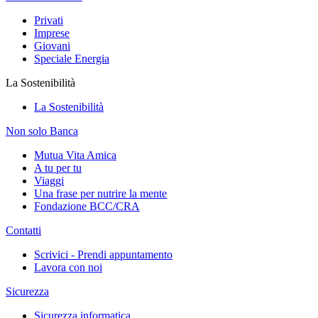
Privati
Imprese
Giovani
Speciale Energia
La Sostenibilità
La Sostenibilità
Non solo Banca
Mutua Vita Amica
A tu per tu
Viaggi
Una frase per nutrire la mente
Fondazione BCC/CRA
Contatti
Scrivici - Prendi appuntamento
Lavora con noi
Sicurezza
Sicurezza informatica