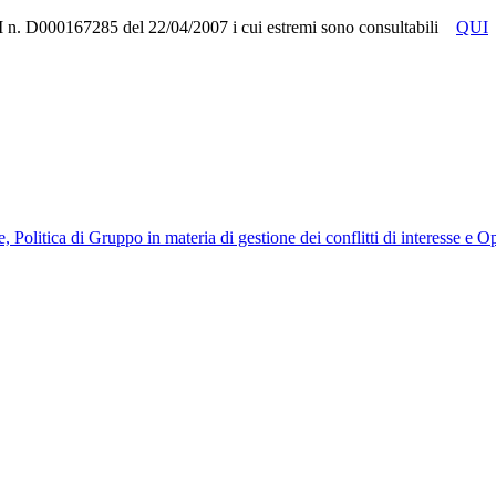
RUI n. D000167285 del 22/04/2007 i cui estremi sono consultabili
QUI
, Politica di Gruppo in materia di gestione dei conflitti di interesse e 