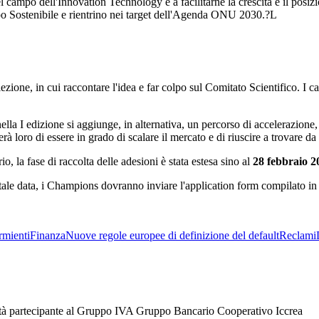
nel campo dell'Innovation Technology e a facilitarne la crescita e il posi
uppo Sostenibile e rientrino nei target dell'Agenda ONU 2030.?L
lezione, in cui raccontare l'idea e far colpo sul Comitato Scientifico. I 
ella I edizione si aggiunge, in alternativa, un percorso di accelerazione, 
à loro di essere in grado di scalare il mercato e di riuscire a trovare da
o, la fase di raccolta delle adesioni è stata estesa sino al
28 febbraio 2
 tale data, i Champions dovranno inviare l'application form compilato in tu
rmienti
Finanza
Nuove regole europee di definizione del default
Reclami
tà partecipante al Gruppo IVA Gruppo Bancario Cooperativo Iccrea