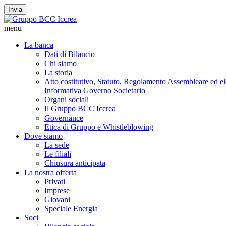
Invia
menu
La banca
Dati di Bilancio
Chi siamo
La storia
Atto costitutivo, Statuto, Regolamento Assembleare ed elet
Informativa Governo Societario
Organi sociali
Il Gruppo BCC Iccrea
Governance
Etica di Gruppo e Whistleblowing
Dove siamo
La sede
Le filiali
Chiusura anticipata
La nostra offerta
Privati
Imprese
Giovani
Speciale Energia
Soci