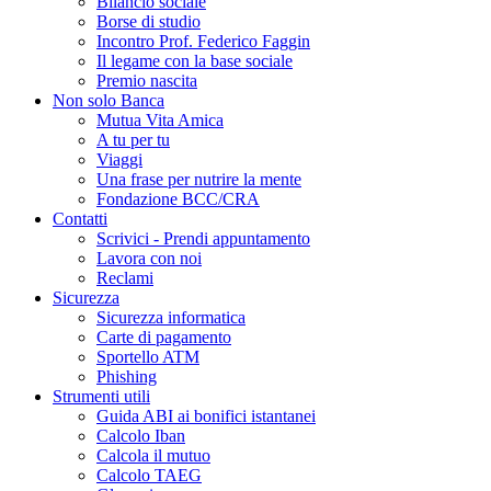
Bilancio sociale
Borse di studio
Incontro Prof. Federico Faggin
Il legame con la base sociale
Premio nascita
Non solo Banca
Mutua Vita Amica
A tu per tu
Viaggi
Una frase per nutrire la mente
Fondazione BCC/CRA
Contatti
Scrivici - Prendi appuntamento
Lavora con noi
Reclami
Sicurezza
Sicurezza informatica
Carte di pagamento
Sportello ATM
Phishing
Strumenti utili
Guida ABI ai bonifici istantanei
Calcolo Iban
Calcola il mutuo
Calcolo TAEG