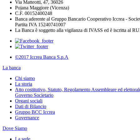
Via Matteotti, 47, 36026
Pojana Maggiore (Vicenza)
C.F. 00152400248
Banca aderente al Gruppo Bancario Cooperativo Iccrea - Socie
Partita IVA 15240741007
La Banca è soggetto alla vigilanza di IVASS ed è iscritta al 
©2017 Iccrea Banca S.p.A
La banca
Chi siamo
La storia
Atto costitutivo, Statuto, Regolamento Assembleare ed elettorale
Governo Societario
Organi sociali
Dati di Bilancio
Gruppo BCC Iccrea
Governance
Dove Siamo
La sede