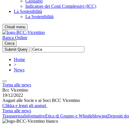
Glossario
Indicatore dei Costi Complessivi (ICC)
La Sostenibilità
La Sostenibilità
Chiudi menu
Banca Online
Cerca
Home
>
News
Torna alle news
Bcc Vicentino
19/12/2022
Auguri alle Socie e ai Soci BCC Vicentino
Clikka e leggi gli auguri
Torna alle news
Trasparenza
Informative
Etica di Gruppo e Whistleblowing
Depositi do