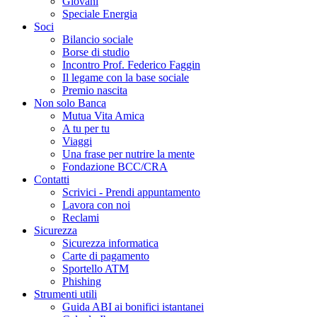
Giovani
Speciale Energia
Soci
Bilancio sociale
Borse di studio
Incontro Prof. Federico Faggin
Il legame con la base sociale
Premio nascita
Non solo Banca
Mutua Vita Amica
A tu per tu
Viaggi
Una frase per nutrire la mente
Fondazione BCC/CRA
Contatti
Scrivici - Prendi appuntamento
Lavora con noi
Reclami
Sicurezza
Sicurezza informatica
Carte di pagamento
Sportello ATM
Phishing
Strumenti utili
Guida ABI ai bonifici istantanei