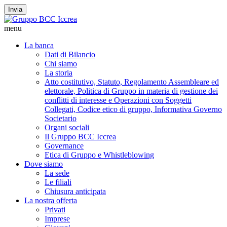
Invia
menu
La banca
Dati di Bilancio
Chi siamo
La storia
Atto costitutivo, Statuto, Regolamento Assembleare ed
elettorale, Politica di Gruppo in materia di gestione dei
conflitti di interesse e Operazioni con Soggetti
Collegati, Codice etico di gruppo, Informativa Governo
Societario
Organi sociali
Il Gruppo BCC Iccrea
Governance
Etica di Gruppo e Whistleblowing
Dove siamo
La sede
Le filiali
Chiusura anticipata
La nostra offerta
Privati
Imprese