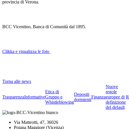
provincia di Verona.
BCC Vicentino, Banca di Comunità dal 1895.
Clikka e visualizza le foto
Torna alle news
Nuove
Etica di
regole
Depositi
Trasparenza
Informative
Gruppo e
Finanza
europee di
R
dormienti
Whistleblowing
definizione
del default
Via Matteotti, 47, 36026
Pojana Maggiore (Vicenza)