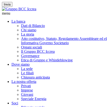
Invia
menu
La banca
Dati di Bilancio
Chi siamo
La storia
Atto costitutivo, Statuto, Regolamento Assembleare ed elet
Informativa Governo Societario
Organi sociali
Il Gruppo BCC Iccrea
Governance
Etica di Gruppo e Whistleblowing
Dove siamo
La sede
Le filiali
Chiusura anticipata
La nostra offerta
Privati
Imprese
Giovani
Speciale Energia
Soci