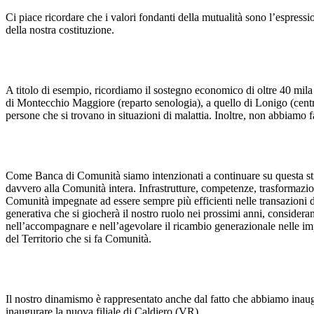
Ci piace ricordare che i valori fondanti della mutualità sono l’espressi
della nostra costituzione.
A titolo di esempio, ricordiamo il sostegno economico di oltre 40 mila 
di Montecchio Maggiore (reparto senologia), a quello di Lonigo (centro 
persone che si trovano in situazioni di malattia. Inoltre, non abbiamo
Come Banca di Comunità siamo intenzionati a continuare su questa strad
davvero alla Comunità intera. Infrastrutture, competenze, trasformazione
Comunità impegnate ad essere sempre più efficienti nelle transazioni digi
generativa che si giocherà il nostro ruolo nei prossimi anni, considera
nell’accompagnare e nell’agevolare il ricambio generazionale nelle impre
del Territorio che si fa Comunità.
Il nostro dinamismo è rappresentato anche dal fatto che abbiamo inau
inaugurare la nuova filiale di Caldiero (VR).