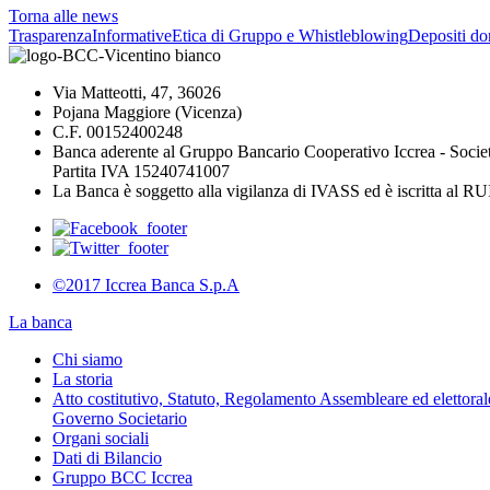
Torna alle news
Trasparenza
Informative
Etica di Gruppo e Whistleblowing
Depositi do
Via Matteotti, 47, 36026
Pojana Maggiore (Vicenza)
C.F. 00152400248
Banca aderente al Gruppo Bancario Cooperativo Iccrea - Socie
Partita IVA 15240741007
La Banca è soggetto alla vigilanza di IVASS ed è iscritta al 
©2017 Iccrea Banca S.p.A
La banca
Chi siamo
La storia
Atto costitutivo, Statuto, Regolamento Assembleare ed elettorale
Governo Societario
Organi sociali
Dati di Bilancio
Gruppo BCC Iccrea