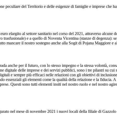
one peculiare del Territorio e delle esigenze di famiglie e imprese che ha
euro elargito al settore sanitario nel corso del 2021, attraverso alcune d
trasfusionale) e a quello di Noventa Vicentina (stanze di degenza): segno
 fatto mancare il nostro sostegno anche alla Sogit di Pojana Maggiore e 
a anche per il futuro, con lo stesso impegno e la stessa volontà, consap
 digitale delle imprese e dei servizi pubblici, sono i tre pilastri su cui
tali e sempre più efficaci nelle relazioni con gli obiettivi di inclusione
ndo essenziali gli elementi come la qualità della relazione e la fiducia. 
se. Questi sono tutti elementi insiti nel nostro ruolo e nel nostro agire
gurato nel mese di novembre 2021 i nuovi locali della filiale di Gazzo