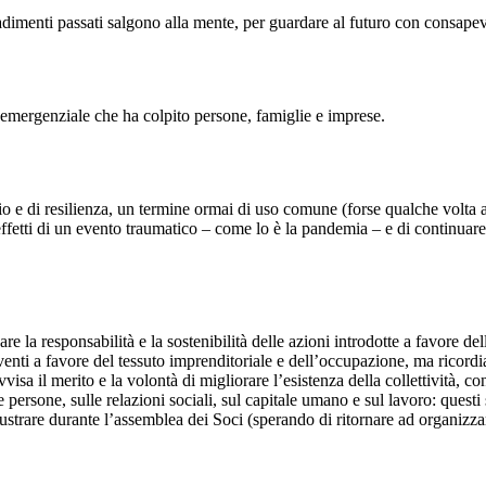
adimenti passati salgono alla mente, per guardare al futuro con consape
emergenziale che ha colpito persone, famiglie e imprese.
io e di resilienza, un termine ormai di uso comune (forse qualche volta a
effetti di un evento traumatico – come lo è la pandemia – e di continuar
e la responsabilità e la sostenibilità delle azioni introdotte a favore de
enti a favore del tessuto imprenditoriale e dell’occupazione, ma ricord
vvisa il merito e la volontà di migliorare l’esistenza della collettività, c
e persone, sulle relazioni sociali, sul capitale umano e sul lavoro: ques
lustrare durante l’assemblea dei Soci (sperando di ritornare ad organizza