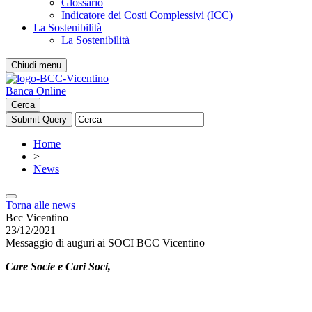
Glossario
Indicatore dei Costi Complessivi (ICC)
La Sostenibilità
La Sostenibilità
Chiudi menu
Banca Online
Cerca
Home
>
News
Torna alle news
Bcc Vicentino
23/12/2021
Messaggio di auguri ai SOCI BCC Vicentino
Care Socie e Cari Soci,