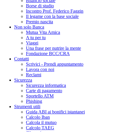
Bilancio sociale
Borse di studio
Incontro Prof. Federico Faggin
Il legame con la base sociale
Premio nascita
Non solo Banca
Mutua Vita Amica
A tu per tu
Viaggi
Una frase per nutrire la mente
Fondazione BCC/CRA
Contatti
Scrivici - Prendi appuntamento
Lavora con noi
Reclami
Sicurezza
Sicurezza informatica
Carte di pagamento
Sportello ATM
Phishing
Strumenti utili
Guida ABI ai bonifici istantanei
Calcolo Iban
Calcola il mutuo
Calcolo TAEG