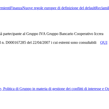
rmienti
Finanza
Nuove regole europee di definizione del default
Reclami
tà partecipante al Gruppo IVA Gruppo Bancario Cooperativo Iccrea
RUI n. D000167285 del 22/04/2007 i cui estremi sono consultabili
QUI
, Politica di Gruppo in materia di gestione dei conflitti di interesse e 