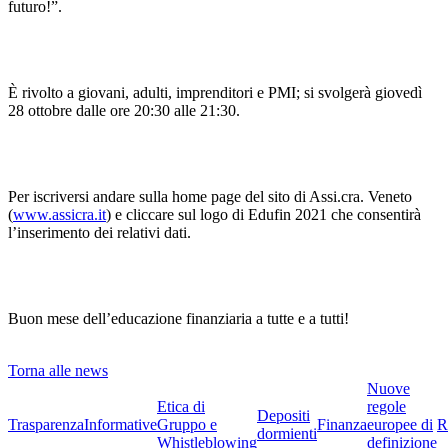
futuro!”.
È rivolto a giovani, adulti, imprenditori e PMI; si svolgerà giovedì
28 ottobre dalle ore 20:30 alle 21:30.
Per iscriversi andare sulla home page del sito di Assi.cra. Veneto
(
www.assicra.it
) e cliccare sul logo di Edufin 2021 che consentirà
l’inserimento dei relativi dati.
Buon mese dell’educazione finanziaria a tutte e a tutti!
Torna alle news
Nuove
Etica di
regole
Depositi
Trasparenza
Informative
Gruppo e
Finanza
europee di
R
dormienti
Whistleblowing
definizione