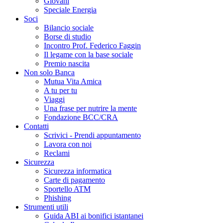
Giovani
Speciale Energia
Soci
Bilancio sociale
Borse di studio
Incontro Prof. Federico Faggin
Il legame con la base sociale
Premio nascita
Non solo Banca
Mutua Vita Amica
A tu per tu
Viaggi
Una frase per nutrire la mente
Fondazione BCC/CRA
Contatti
Scrivici - Prendi appuntamento
Lavora con noi
Reclami
Sicurezza
Sicurezza informatica
Carte di pagamento
Sportello ATM
Phishing
Strumenti utili
Guida ABI ai bonifici istantanei