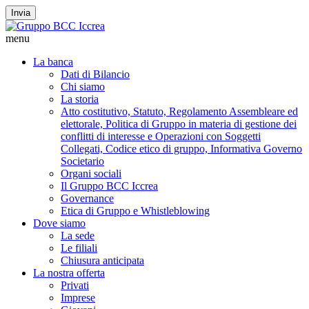
Invia
menu
La banca
Dati di Bilancio
Chi siamo
La storia
Atto costitutivo, Statuto, Regolamento Assembleare ed
elettorale, Politica di Gruppo in materia di gestione dei
conflitti di interesse e Operazioni con Soggetti
Collegati, Codice etico di gruppo, Informativa Governo
Societario
Organi sociali
Il Gruppo BCC Iccrea
Governance
Etica di Gruppo e Whistleblowing
Dove siamo
La sede
Le filiali
Chiusura anticipata
La nostra offerta
Privati
Imprese