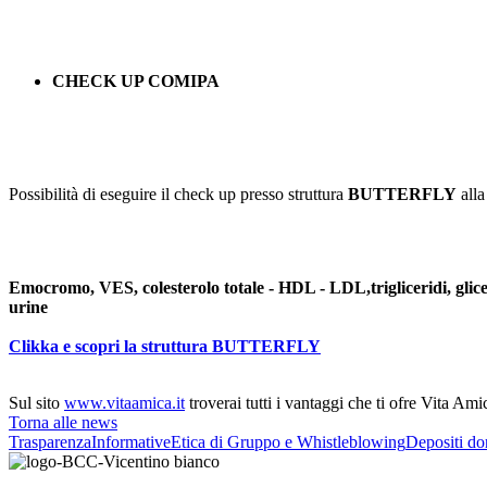
CHECK UP COMIPA
Possibilità di eseguire il check up presso struttura
BUTTERFLY
alla
Emocromo, VES, colesterolo totale - HDL - LDL,trigliceridi, glice
urine
Clikka e scopri la struttura BUTTERFLY
Sul sito
www.vitaamica.it
troverai tutti i vantaggi che ti ofre Vita Amica
Torna alle news
Trasparenza
Informative
Etica di Gruppo e Whistleblowing
Depositi do