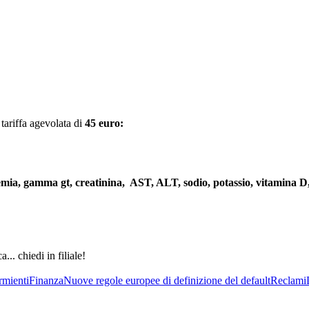
 tariffa agevolata di
45 euro:
mia, gamma gt, creatinina, AST, ALT, sodio, potassio, vitamina D, 
... chiedi in filiale!
rmienti
Finanza
Nuove regole europee di definizione del default
Reclami