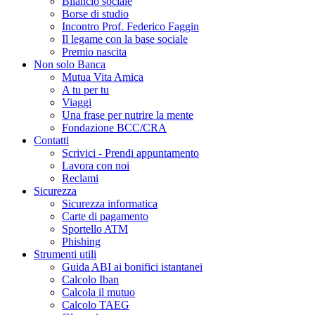
Bilancio sociale
Borse di studio
Incontro Prof. Federico Faggin
Il legame con la base sociale
Premio nascita
Non solo Banca
Mutua Vita Amica
A tu per tu
Viaggi
Una frase per nutrire la mente
Fondazione BCC/CRA
Contatti
Scrivici - Prendi appuntamento
Lavora con noi
Reclami
Sicurezza
Sicurezza informatica
Carte di pagamento
Sportello ATM
Phishing
Strumenti utili
Guida ABI ai bonifici istantanei
Calcolo Iban
Calcola il mutuo
Calcolo TAEG