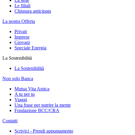
La sede
Le filiali
Chiusura anticipata
La nostra Offerta
Privati
Imprese
Giovani
Speciale Energia
La Sostenibilità
La Sostenibilità
Non solo Banca
Mutua Vita Amica
A tu per tu
Viaggi
Una frase per nutrire la mente
Fondazione BCC/CRA
Contatti
Scrivici - Prendi appuntamento