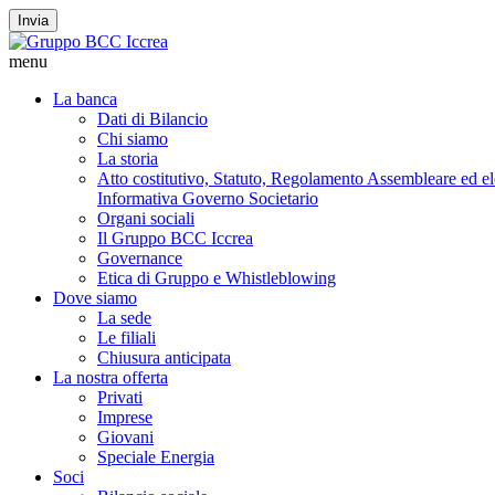
Invia
menu
La banca
Dati di Bilancio
Chi siamo
La storia
Atto costitutivo, Statuto, Regolamento Assembleare ed elet
Informativa Governo Societario
Organi sociali
Il Gruppo BCC Iccrea
Governance
Etica di Gruppo e Whistleblowing
Dove siamo
La sede
Le filiali
Chiusura anticipata
La nostra offerta
Privati
Imprese
Giovani
Speciale Energia
Soci