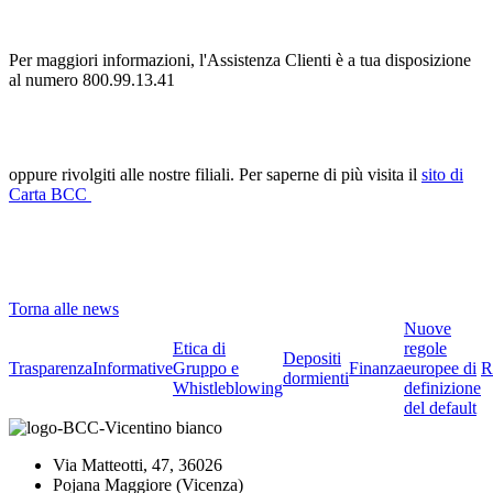
Per maggiori informazioni, l'Assistenza Clienti è a tua disposizione
al numero 800.99.13.41
oppure rivolgiti alle nostre filiali. Per saperne di più visita il
sito di
Carta BCC
Torna alle news
Nuove
Etica di
regole
Depositi
Trasparenza
Informative
Gruppo e
Finanza
europee di
R
dormienti
Whistleblowing
definizione
del default
Via Matteotti, 47, 36026
Pojana Maggiore (Vicenza)