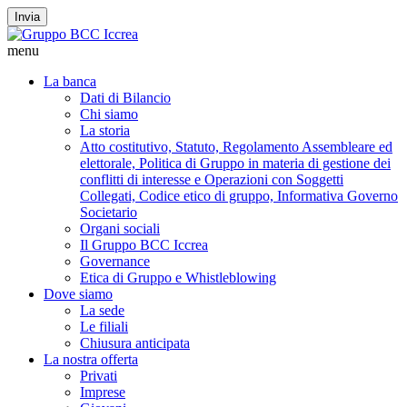
Invia
menu
La banca
Dati di Bilancio
Chi siamo
La storia
Atto costitutivo, Statuto, Regolamento Assembleare ed
elettorale, Politica di Gruppo in materia di gestione dei
conflitti di interesse e Operazioni con Soggetti
Collegati, Codice etico di gruppo, Informativa Governo
Societario
Organi sociali
Il Gruppo BCC Iccrea
Governance
Etica di Gruppo e Whistleblowing
Dove siamo
La sede
Le filiali
Chiusura anticipata
La nostra offerta
Privati
Imprese