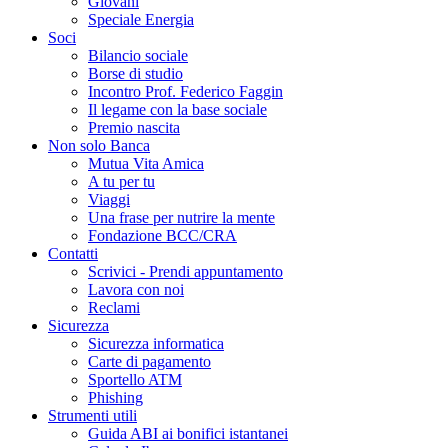
Giovani
Speciale Energia
Soci
Bilancio sociale
Borse di studio
Incontro Prof. Federico Faggin
Il legame con la base sociale
Premio nascita
Non solo Banca
Mutua Vita Amica
A tu per tu
Viaggi
Una frase per nutrire la mente
Fondazione BCC/CRA
Contatti
Scrivici - Prendi appuntamento
Lavora con noi
Reclami
Sicurezza
Sicurezza informatica
Carte di pagamento
Sportello ATM
Phishing
Strumenti utili
Guida ABI ai bonifici istantanei