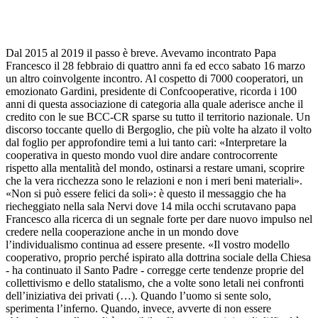
Dal 2015 al 2019 il passo è breve. Avevamo incontrato Papa
Francesco il 28 febbraio di quattro anni fa ed ecco sabato 16 marzo
un altro coinvolgente incontro. Al cospetto di 7000 cooperatori, un
emozionato Gardini, presidente di Confcooperative, ricorda i 100
anni di questa associazione di categoria alla quale aderisce anche il
credito con le sue BCC-CR sparse su tutto il territorio nazionale. Un
discorso toccante quello di Bergoglio, che più volte ha alzato il volto
dal foglio per approfondire temi a lui tanto cari: «Interpretare la
cooperativa in questo mondo vuol dire andare controcorrente
rispetto alla mentalità del mondo, ostinarsi a restare umani, scoprire
che la vera ricchezza sono le relazioni e non i meri beni materiali».
«Non si può essere felici da soli»: è questo il messaggio che ha
riecheggiato nella sala Nervi dove 14 mila occhi scrutavano papa
Francesco alla ricerca di un segnale forte per dare nuovo impulso nel
credere nella cooperazione anche in un mondo dove
l’individualismo continua ad essere presente. «Il vostro modello
cooperativo, proprio perché ispirato alla dottrina sociale della Chiesa
- ha continuato il Santo Padre - corregge certe tendenze proprie del
collettivismo e dello statalismo, che a volte sono letali nei confronti
dell’iniziativa dei privati (…). Quando l’uomo si sente solo,
sperimenta l’inferno. Quando, invece, avverte di non essere