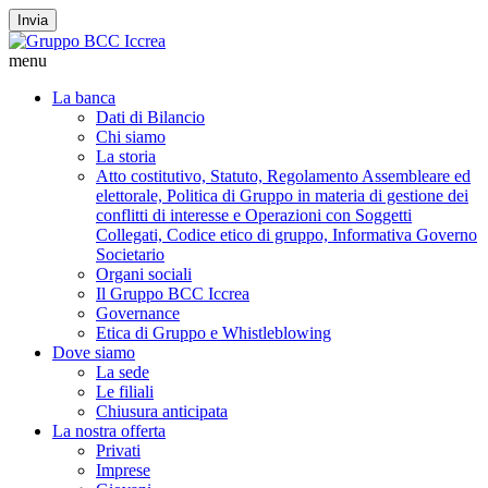
Invia
menu
La banca
Dati di Bilancio
Chi siamo
La storia
Atto costitutivo, Statuto, Regolamento Assembleare ed
elettorale, Politica di Gruppo in materia di gestione dei
conflitti di interesse e Operazioni con Soggetti
Collegati, Codice etico di gruppo, Informativa Governo
Societario
Organi sociali
Il Gruppo BCC Iccrea
Governance
Etica di Gruppo e Whistleblowing
Dove siamo
La sede
Le filiali
Chiusura anticipata
La nostra offerta
Privati
Imprese