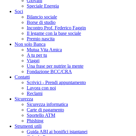
Giovani
Speciale Energia
Soci
Bilancio sociale
Borse di studio
Incontro Prof. Federico Faggin
Il legame con la base sociale
Premio nascita
Non solo Banca
Mutua Vita Amica
A tu per tu
Viaggi
Una frase per nutrire la mente
Fondazione BCC/CRA
Contatti
Scrivici - Prendi appuntamento
Lavora con noi
Reclami
Sicurezza
Sicurezza informatica
Carte di pagamento
Sportello ATM
Phishing
Strumenti utili
Guida ABI ai bonifici istantanei