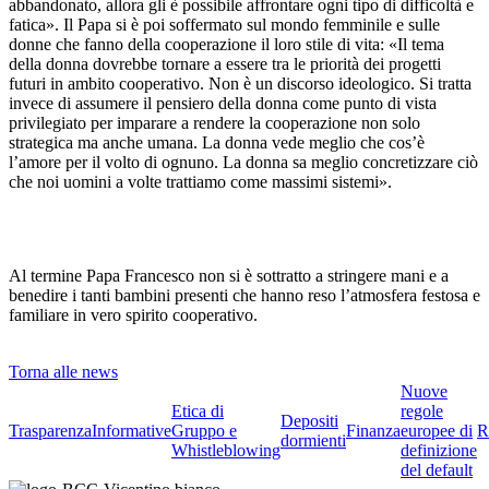
abbandonato, allora gli è possibile affrontare ogni tipo di difficoltà e
fatica». Il Papa si è poi soffermato sul mondo femminile e sulle
donne che fanno della cooperazione il loro stile di vita: «Il tema
della donna dovrebbe tornare a essere tra le priorità dei progetti
futuri in ambito cooperativo. Non è un discorso ideologico. Si tratta
invece di assumere il pensiero della donna come punto di vista
privilegiato per imparare a rendere la cooperazione non solo
strategica ma anche umana. La donna vede meglio che cos’è
l’amore per il volto di ognuno. La donna sa meglio concretizzare ciò
che noi uomini a volte trattiamo come massimi sistemi».
Al termine Papa Francesco non si è sottratto a stringere mani e a
benedire i tanti bambini presenti che hanno reso l’atmosfera festosa e
familiare in vero spirito cooperativo.
Torna alle news
Nuove
Etica di
regole
Depositi
Trasparenza
Informative
Gruppo e
Finanza
europee di
R
dormienti
Whistleblowing
definizione
del default