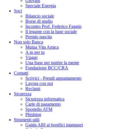
Giovani
Speciale Energia
Soci
Bilancio sociale
Borse di studio
Incontro Prof. Federico Faggin
Il legame con la base sociale
Premio nascita
Non solo Banca
Mutua Vita Amica
A tu per tu
Viaggi
Una frase per nutrire la mente
Fondazione BCC/CRA
Contatti
Scrivici - Prendi appuntamento
Lavora con noi
Reclami
Sicurezza
Sicurezza informatica
Carte di pagamento
Sportello ATM
Phishing
Strumenti utili
Guida ABI ai bonifici istantanei