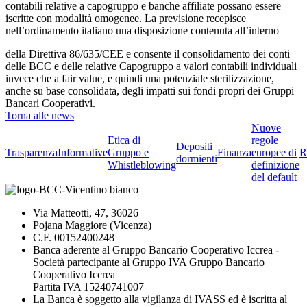
contabili relative a capogruppo e banche affiliate possano essere
iscritte con modalità omogenee. La previsione recepisce
nell’ordinamento italiano una disposizione contenuta all’interno
della Direttiva 86/635/CEE e consente il consolidamento dei conti
delle BCC e delle relative Capogruppo a valori contabili individuali
invece che a fair value, e quindi una potenziale sterilizzazione,
anche su base consolidata, degli impatti sui fondi propri dei Gruppi
Bancari Cooperativi.
Torna alle news
Nuove
Etica di
regole
Depositi
Trasparenza
Informative
Gruppo e
Finanza
europee di
R
dormienti
Whistleblowing
definizione
del default
Via Matteotti, 47, 36026
Pojana Maggiore (Vicenza)
C.F. 00152400248
Banca aderente al Gruppo Bancario Cooperativo Iccrea -
Società partecipante al Gruppo IVA Gruppo Bancario
Cooperativo Iccrea
Partita IVA 15240741007
La Banca è soggetto alla vigilanza di IVASS ed è iscritta al