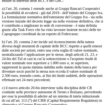
misure di interesse delle BCC e dei GBC:
a) l’art. 20, comma 1 estende anche ai Gruppi Bancari Cooperativi
la possibilità di avvalersi - già dal 2019 - dell’istituto del Gruppo Iva.
La formulazione normativa dell'estensione del Gruppo Iva - sia nella
versione iniziale del decreto legge sia nella versione definitiva, che si
è contribuito a migliorare in sede di conversione - è stata definita
grazie alla Task Force che ha visto lavorare insieme tecnici delle tre
Capogruppo coordinati da un esperto di Federcasse;
b) l’art. 20, comma 2-ter incide sul riconoscimento della natura
diversa degli strumenti di capitale delle BCC rispetto a quelli emessi
dalle società per azioni, entro una certa soglia di valore nominale,
neutralizzando l’applicazione per le stesse, degli articoli 21, 23, e
24-bis del Tuf ai casi in cui la sottoscrizione o l'acquisto risulti di
valore nominale non superiore a 1.000 euro o, se superiore,
rappresenti la quota minima stabilita nello statuto della banca per
diventare socio purché la stessa non ecceda il valore nominale di
2.500 euro, tenendo conto, ai fini dei limiti suddetti, delle operazioni
effettuate nei 24 mesi precedenti;
c) il nuovo articolo 20-bis interviene sulla disciplina delle CR
costituite nelle province autonome di Trento e Bolzano, prevedendo
per esse la possibilità di aderire ad un sistema di tutela istituzionale
di cui all’art. 113 (7) del CRR (Capital Requirements Regulation) in
alternativa al Gruppo Bancario Cooperativo;