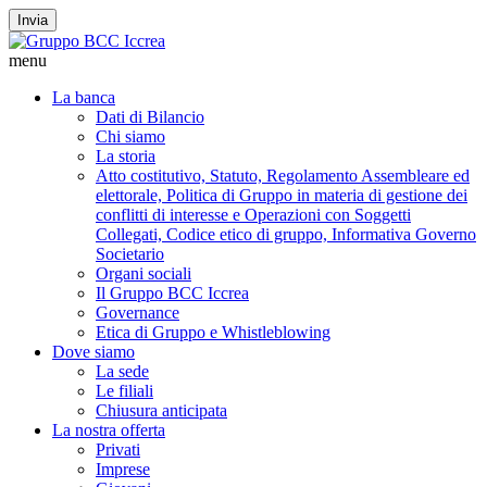
Invia
menu
La banca
Dati di Bilancio
Chi siamo
La storia
Atto costitutivo, Statuto, Regolamento Assembleare ed
elettorale, Politica di Gruppo in materia di gestione dei
conflitti di interesse e Operazioni con Soggetti
Collegati, Codice etico di gruppo, Informativa Governo
Societario
Organi sociali
Il Gruppo BCC Iccrea
Governance
Etica di Gruppo e Whistleblowing
Dove siamo
La sede
Le filiali
Chiusura anticipata
La nostra offerta
Privati
Imprese