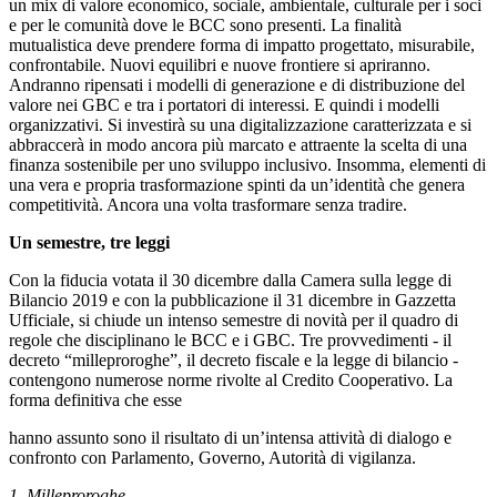
un mix di valore economico, sociale, ambientale, culturale per i soci
e per le comunità dove le BCC sono presenti. La finalità
mutualistica deve prendere forma di impatto progettato, misurabile,
confrontabile. Nuovi equilibri e nuove frontiere si apriranno.
Andranno ripensati i modelli di generazione e di distribuzione del
valore nei GBC e tra i portatori di interessi. E quindi i modelli
organizzativi. Si investirà su una digitalizzazione caratterizzata e si
abbraccerà in modo ancora più marcato e attraente la scelta di una
finanza sostenibile per uno sviluppo inclusivo. Insomma, elementi di
una vera e propria trasformazione spinti da un’identità che genera
competitività. Ancora una volta trasformare senza tradire.
Un semestre, tre leggi
Con la fiducia votata il 30 dicembre dalla Camera sulla legge di
Bilancio 2019 e con la pubblicazione il 31 dicembre in Gazzetta
Ufficiale, si chiude un intenso semestre di novità per il quadro di
regole che disciplinano le BCC e i GBC. Tre provvedimenti - il
decreto “milleproroghe”, il decreto fiscale e la legge di bilancio -
contengono numerose norme rivolte al Credito Cooperativo. La
forma definitiva che esse
hanno assunto sono il risultato di un’intensa attività di dialogo e
confronto con Parlamento, Governo, Autorità di vigilanza.
1. Milleproroghe