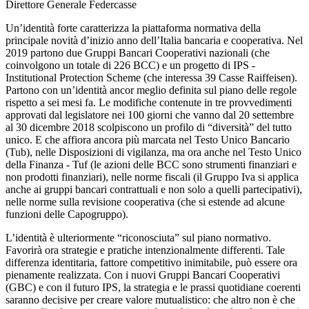
Direttore Generale Federcasse
Un’identità forte caratterizza la piattaforma normativa della
principale novità d’inizio anno dell’Italia bancaria e cooperativa. Nel
2019 partono due Gruppi Bancari Cooperativi nazionali (che
coinvolgono un totale di 226 BCC) e un progetto di IPS -
Institutional Protection Scheme (che interessa 39 Casse Raiffeisen).
Partono con un’identità ancor meglio definita sul piano delle regole
rispetto a sei mesi fa. Le modifiche contenute in tre provvedimenti
approvati dal legislatore nei 100 giorni che vanno dal 20 settembre
al 30 dicembre 2018 scolpiscono un profilo di “diversità” del tutto
unico. E che affiora ancora più marcata nel Testo Unico Bancario
(Tub), nelle Disposizioni di vigilanza, ma ora anche nel Testo Unico
della Finanza - Tuf (le azioni delle BCC sono strumenti finanziari e
non prodotti finanziari), nelle norme fiscali (il Gruppo Iva si applica
anche ai gruppi bancari contrattuali e non solo a quelli partecipativi),
nelle norme sulla revisione cooperativa (che si estende ad alcune
funzioni delle Capogruppo).
L’identità è ulteriormente “riconosciuta” sul piano normativo.
Favorirà ora strategie e pratiche intenzionalmente differenti. Tale
differenza identitaria, fattore competitivo inimitabile, può essere ora
pienamente realizzata. Con i nuovi Gruppi Bancari Cooperativi
(GBC) e con il futuro IPS, la strategia e le prassi quotidiane coerenti
saranno decisive per creare valore mutualistico: che altro non è che