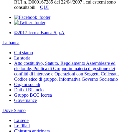
RUI n. D000167285 del 22/04/2007 i cui estremi sono
consultabili
QUI
©2017 Iccrea Banca S.p.A
La banca
Chi siamo
La storia
Atto costitutivo, Statuto, Regolamento Assembleare ed
elettorale, Politica di Gruppo in materia di gestione dei
conflitti di interesse e Operazioni con Soggetti Collegati,
Codice etico di gruppo, Informativa Governo Societario
Organi sociali
Dati di Bilancio
Gruppo BCC Iccrea
Governance
Dove Siamo
La sede
Le filiali
Chiusura anticipata