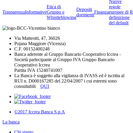
Nuove
Etica di
regole
Depositi
Trasparenza
Informative
Gruppo e
Finanza
europee di
R
dormienti
Whistleblowing
definizione
del default
Via Matteotti, 47, 36026
Pojana Maggiore (Vicenza)
C.F. 00152400248
Banca aderente al Gruppo Bancario Cooperativo Iccrea -
Società partecipante al Gruppo IVA Gruppo Bancario
Cooperativo Iccrea
Partita IVA 15240741007
La Banca è soggetto alla vigilanza di IVASS ed è iscritta al
RUI n. D000167285 del 22/04/2007 i cui estremi sono
consultabili
QUI
©2017 Iccrea Banca S.p.A
La banca
Chi siamo