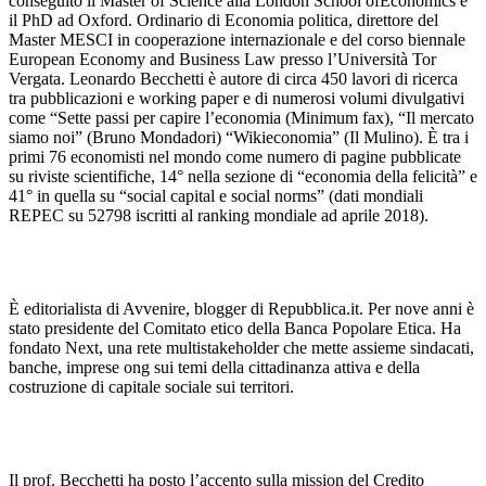
conseguito il Master of Science alla London School ofEconomics e
il PhD ad Oxford. Ordinario di Economia politica, direttore del
Master MESCI in cooperazione internazionale e del corso biennale
European Economy and Business Law presso l’Università Tor
Vergata. Leonardo Becchetti è autore di circa 450 lavori di ricerca
tra pubblicazioni e working paper e di numerosi volumi divulgativi
come “Sette passi per capire l’economia (Minimum fax), “Il mercato
siamo noi” (Bruno Mondadori) “Wikieconomia” (Il Mulino). È tra i
primi 76 economisti nel mondo come numero di pagine pubblicate
su riviste scientifiche, 14° nella sezione di “economia della felicità” e
41° in quella su “social capital e social norms” (dati mondiali
REPEC su 52798 iscritti al ranking mondiale ad aprile 2018).
È editorialista di Avvenire, blogger di Repubblica.it. Per nove anni è
stato presidente del Comitato etico della Banca Popolare Etica. Ha
fondato Next, una rete multistakeholder che mette assieme sindacati,
banche, imprese ong sui temi della cittadinanza attiva e della
costruzione di capitale sociale sui territori.
Il prof. Becchetti ha posto l’accento sulla mission del Credito