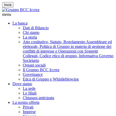
Invia
menu
La banca
Dati di Bilancio
Chi siamo
La storia
Atto costitutivo, Statuto, Regolamento Assembleare ed
elettorale, Politica di Gruppo in materia di gestione dei
conflitti di interesse e Operazioni con Soggetti
Collegati, Codice etico di gruppo, Informativa Governo
Societario
Organi sociali
Il Gruppo BCC Iccrea
Governance
Etica di Gruppo e Whistleblowing
Dove siamo
La sede
Le filiali
Chiusura anticipata
La nostra offerta
Privati
Imprese