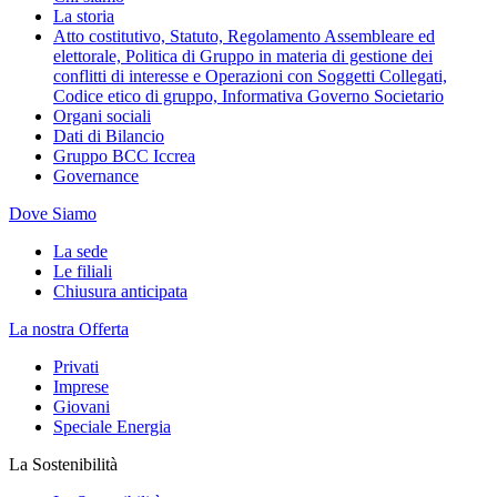
La storia
Atto costitutivo, Statuto, Regolamento Assembleare ed
elettorale, Politica di Gruppo in materia di gestione dei
conflitti di interesse e Operazioni con Soggetti Collegati,
Codice etico di gruppo, Informativa Governo Societario
Organi sociali
Dati di Bilancio
Gruppo BCC Iccrea
Governance
Dove Siamo
La sede
Le filiali
Chiusura anticipata
La nostra Offerta
Privati
Imprese
Giovani
Speciale Energia
La Sostenibilità