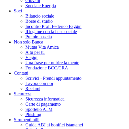
Giovani
Speciale Energia
Soci
Bilancio sociale
Borse di studio
Incontro Prof. Federico Faggin
Il legame con la base sociale
Premio nascita
Non solo Banca
Mutua Vita Amica
A tu per tu
Viaggi
Una frase per nutrire la mente
Fondazione BCC/CRA
Contatti
Scrivici - Prendi appuntamento
Lavora con noi
Reclami
Sicurezza
Sicurezza informatica
Carte di pagamento
Sportello ATM
Phishing
Strumenti utili
Guida ABI ai bonifici istantanei