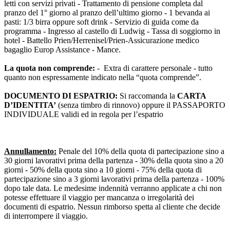
letti con servizi privati - Trattamento di pensione completa dal
pranzo del 1° giorno al pranzo dell’ultimo giorno - 1 bevanda ai
pasti: 1/3 birra oppure soft drink - Servizio di guida come da
programma - Ingresso al castello di Ludwig - Tassa di soggiorno in
hotel - Battello Prien/Herrenisel/Prien-Assicurazione medico
bagaglio Europ Assistance - Mance.
La quota non comprende:
- Extra di carattere personale - tutto
quanto non espressamente indicato nella “quota comprende”.
DOCUMENTO DI ESPATRIO:
Si raccomanda la
CARTA
D’IDENTITA’
(senza timbro di rinnovo) oppure il PASSAPORTO
INDIVIDUALE validi ed in regola per l’espatrio
Annullamento:
Penale del 10% della quota di partecipazione sino a
30 giorni lavorativi prima della partenza - 30% della quota sino a 20
giorni - 50% della quota sino a 10 giorni - 75% della quota di
partecipazione sino a 3 giorni lavorativi prima della partenza - 100%
dopo tale data. Le medesime indennità verranno applicate a chi non
potesse effettuare il viaggio per mancanza o irregolarità dei
documenti di espatrio. Nessun rimborso spetta al cliente che decide
di interrompere il viaggio.