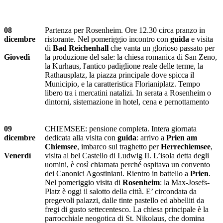
08
Partenza per Rosenheim. Ore 12.30 circa pranzo in
dicembre
ristorante. Nel pomeriggio incontro con
guida
e visita
di
Bad Reichenhall
che vanta un glorioso passato per
Giovedì
la produzione del sale: la chiesa romanica di San Zeno,
la Kurhaus, l'antico padiglione reale delle terme, la
Rathausplatz, la piazza principale dove spicca il
Municipio, e la caratteristica Florianiplatz. Tempo
libero tra i mercatini natalizi. In serata a Rosenheim o
dintorni, sistemazione in hotel, cena e pernottamento
09
CHIEMSEE: pensione completa.
Intera giornata
dicembre
dedicata alla visita con
guida
:
arrivo a
Prien am
Chiemsee
, imbarco sul traghetto per
Herrechiemsee
,
Venerdì
visita al bel Castello di Ludwig II. L’isola detta degli
uomini, è così chiamata perché ospitava un convento
dei Canonici Agostiniani. Rientro in battello a
Prien
.
Nel pomeriggio visita di
Rosenheim
: la Max-Josefs-
Platz è oggi il salotto della città. E’ circondata da
pregevoli palazzi, dalle tinte pastello ed abbelliti da
fregi di gusto settecentesco. La chiesa principale è la
parrocchiale neogotica di St. Nikolaus, che domina