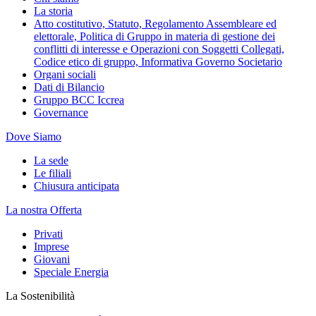
La storia
Atto costitutivo, Statuto, Regolamento Assembleare ed
elettorale, Politica di Gruppo in materia di gestione dei
conflitti di interesse e Operazioni con Soggetti Collegati,
Codice etico di gruppo, Informativa Governo Societario
Organi sociali
Dati di Bilancio
Gruppo BCC Iccrea
Governance
Dove Siamo
La sede
Le filiali
Chiusura anticipata
La nostra Offerta
Privati
Imprese
Giovani
Speciale Energia
La Sostenibilità