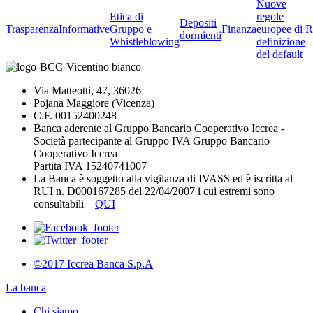
Nuove
Etica di
regole
Depositi
Trasparenza
Informative
Gruppo e
Finanza
europee di
R
dormienti
Whistleblowing
definizione
del default
Via Matteotti, 47, 36026
Pojana Maggiore (Vicenza)
C.F. 00152400248
Banca aderente al Gruppo Bancario Cooperativo Iccrea -
Società partecipante al Gruppo IVA Gruppo Bancario
Cooperativo Iccrea
Partita IVA 15240741007
La Banca è soggetto alla vigilanza di IVASS ed è iscritta al
RUI n. D000167285 del 22/04/2007 i cui estremi sono
consultabili
QUI
©2017 Iccrea Banca S.p.A
La banca
Chi siamo