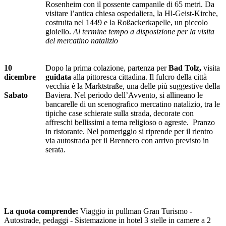
Rosenheim con il possente campanile di 65 metri. Da
visitare l’antica chiesa ospedaliera, la Hl-Geist-Kirche,
costruita nel 1449 e la Roßackerkapelle, un piccolo
gioiello.
Al termine tempo a disposizione per la visita
del mercatino natalizio
10
Dopo la prima colazione, partenza per
Bad Tolz,
visita
dicembre
guidata
alla pittoresca cittadina. Il fulcro della città
vecchia è la Marktstraße, una delle più suggestive della
Sabato
Baviera. Nel periodo dell’Avvento, si allineano le
bancarelle di un scenografico mercatino natalizio, tra le
tipiche case schierate sulla strada, decorate con
affreschi bellissimi a tema religioso o agreste. Pranzo
in ristorante. Nel pomeriggio si riprende per il rientro
via autostrada per il Brennero con arrivo previsto in
serata.
La quota comprende:
Viaggio in pullman Gran Turismo -
Autostrade, pedaggi - Sistemazione in hotel 3 stelle in camere a 2