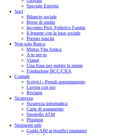
Giovani
Speciale Energia
Soci
Bilancio sociale
Borse di studio
Incontro Prof. Federico Faggin
Il legame con la base sociale
Premio nascita
Non solo Banca
Mutua Vita Amica
A tu per tu
Viaggi
Una frase per nutrire la mente
Fondazione BCC/CRA
Contatti
Scrivici - Prendi appuntamento
Lavora con noi
Reclami
Sicurezza
Sicurezza informatica
Carte di pagamento
Sportello ATM
Phishing
Strumenti utili
Guida ABI ai bonifici istantanei