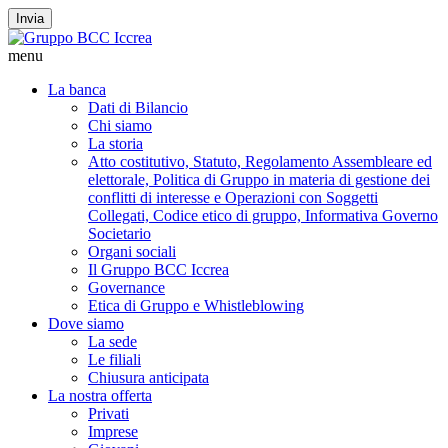
Invia
menu
La banca
Dati di Bilancio
Chi siamo
La storia
Atto costitutivo, Statuto, Regolamento Assembleare ed
elettorale, Politica di Gruppo in materia di gestione dei
conflitti di interesse e Operazioni con Soggetti
Collegati, Codice etico di gruppo, Informativa Governo
Societario
Organi sociali
Il Gruppo BCC Iccrea
Governance
Etica di Gruppo e Whistleblowing
Dove siamo
La sede
Le filiali
Chiusura anticipata
La nostra offerta
Privati
Imprese