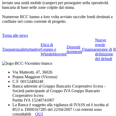
inviato una unità mobile (camper) per proseguire nella operatività
bancaria di base nelle zone colpite dal sisma.
Numerose BCC hanno a loro volta avviato raccolte fondi destinati a
confluire nel conto corrente di progetto.
Torna alle news
Nuove
Etica di
regole
Depositi
Trasparenza
Informative
Gruppo e
Finanza
europee di
R
dormienti
Whistleblowing
definizione
del default
Via Matteotti, 47, 36026
Pojana Maggiore (Vicenza)
C.F. 00152400248
Banca aderente al Gruppo Bancario Cooperativo Iccrea -
Società partecipante al Gruppo IVA Gruppo Bancario
Cooperativo Iccrea
Partita IVA 15240741007
La Banca è soggetto alla vigilanza di IVASS ed è iscritta al
RUI n. D000167285 del 22/04/2007 i cui estremi sono
consultabili
QUI