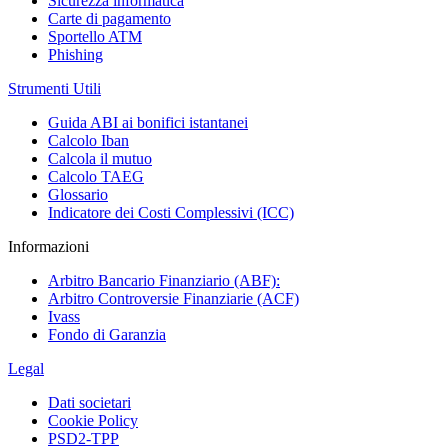
Sicurezza informatica
Carte di pagamento
Sportello ATM
Phishing
Strumenti Utili
Guida ABI ai bonifici istantanei
Calcolo Iban
Calcola il mutuo
Calcolo TAEG
Glossario
Indicatore dei Costi Complessivi (ICC)
Informazioni
Arbitro Bancario Finanziario (ABF):
Arbitro Controversie Finanziarie (ACF)
Ivass
Fondo di Garanzia
Legal
Dati societari
Cookie Policy
PSD2-TPP