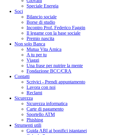
Giovani
Speciale Energia
Soci
Bilancio sociale
Borse di studio
Incontro Prof. Federico Faggin
Il legame con la base sociale
Premio nascita
Non solo Banca
Mutua Vita Amica
A tu per tu
Viaggi
Una frase per nutrire la mente
Fondazione BCC/CRA
Contatti
Scrivici - Prendi appuntamento
Lavora con noi
Reclami
Sicurezza
Sicurezza informatica
Carte di pagamento
Sportello ATM
Phishing
Strumenti utili
Guida ABI ai bonifici istantanei