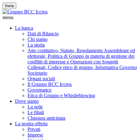
Invia
menu
La banca
Dati di Bilancio
Chi siamo
La storia
Atto costitutivo, Statuto, Regolamento Assembleare ed
elettorale, Politica di Gruppo in materia di gestione dei
conflitti di interesse e Operazioni con Soggetti
Collegati, Codice etico di gruppo, Informativa Governo
Societario
Organi sociali
Il Gruppo BCC Iccrea
Governance
Etica di Gruppo e Whistleblowing
Dove siamo
La sede
Le filiali
Chiusura anticipata
La nostra offerta
Privati
Imprese