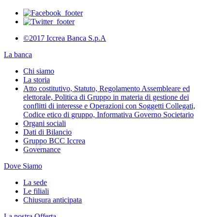
©2017 Iccrea Banca S.p.A
La banca
Chi siamo
La storia
Atto costitutivo, Statuto, Regolamento Assembleare ed
elettorale, Politica di Gruppo in materia di gestione dei
conflitti di interesse e Operazioni con Soggetti Collegati,
Codice etico di gruppo, Informativa Governo Societario
Organi sociali
Dati di Bilancio
Gruppo BCC Iccrea
Governance
Dove Siamo
La sede
Le filiali
Chiusura anticipata
La nostra Offerta