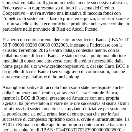
Cooperativo italiano. Il giorno immediatamente successivo al sisma,
Federcasse – in rappresentanza di tutto il sistema del Credito
Cooperativo – aveva avviato una iniziativa di raccolta fondi con
l’obiettivo di sostenere la fase di prima emergenza, la ricostruzione e
la ripresa delle attività economiche e produttive nelle zone colpite, in
particolare nelle provincie di Rieti ed Ascoli Piceno.
E' aperto un conto corrente dedicato presso Iccrea Banca (IBAN: IT
56 T 08000 03200 00080 0032003, intestato a Federcasse con la
causale: Terremoto 2016 Centro Italia); contestualmente, con la
collaborazione di Iccrea Banca, è stato messo a punto una ulteriore
modalità di donazione attraverso carta di credito (accessibile dalla
home page del sito www.creditocooperativo.it, dal sito Carta BCC e
da quello di Iccrea Banca) senza aggravio di commissioni, nonché
attraverso le piattaforme di home banking.
Analoghe iniziative di raccolta fondi sono state predisposte anche
dalla Cooperazione Trentina, attraverso Cassa Centrale Banca,
mentre la BCC di Roma, presente ad Amatrice con una propria
agenzia, ha provveduto a inviare nelle ore successiva al sisma alcuni
primi mezzi di sostentamento e sta avviando iniziative per sostenere
la popolazione sia nella prima fase di emergenza che per le fasi
successive di complesso ripristino sociale, civile e infrastrutturale. La
BCC di Roma ha inoltre aperto un proprio conto corrente bancario
per la raccolta fondi (IBAN: IT44Z0832703239000000003500) e