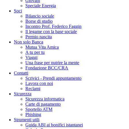
Giovani
Speciale Energia
Soci
Bilancio sociale
Borse di studio
Incontro Prof. Federico Faggin
Il legame con la base sociale
Premio nascita
Non solo Banca
Mutua Vita Amica
A tu per tu
Viaggi
Una frase per nutrire la mente
Fondazione BCC/CRA
Contatti
Scrivici - Prendi appuntamento
Lavora con noi
Reclami
Sicurezza
Sicurezza informatica
Carte di pagamento
Sportello ATM
Phishing
Strumenti utili
Guida ABI ai bonifici istantanei