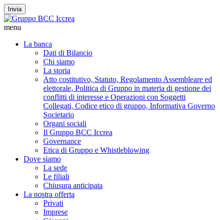
Invia
menu
La banca
Dati di Bilancio
Chi siamo
La storia
Atto costitutivo, Statuto, Regolamento Assembleare ed
elettorale, Politica di Gruppo in materia di gestione dei
conflitti di interesse e Operazioni con Soggetti
Collegati, Codice etico di gruppo, Informativa Governo
Societario
Organi sociali
Il Gruppo BCC Iccrea
Governance
Etica di Gruppo e Whistleblowing
Dove siamo
La sede
Le filiali
Chiusura anticipata
La nostra offerta
Privati
Imprese