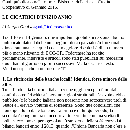
Gatti, pubblicato nella rubrica Bisbetica della rivista Credito
Cooperativo di Gennaio 2016.
LE CICATRICI D’INIZIO ANNO
di
Sergio Gatti
-
sgatti@federcasse.bcc.it
Tra il 10 e il 14 gennaio, due importanti quotidiani nazionali hanno
pubblicato dati e tabelle non aggiornati e/o parziali e/o funzionali a
dimostrare una tesi: quella della maggiore rischiosità di un numero
più o meno rilevante di BCC-CR. Federcasse ha reagito
prontamente, interviste e articoli sono stati pubblicati sui medesimi
quotidiani il giorno o i giorni successivi. Ma la cicatrice resta.
Mettiamo qualche puntino sulle “i”.
1. La rischiosità delle banche locali? Identica, forse minore delle
altre.
Tutta l’industria bancaria italiana viene oggi percepita fuori dai
confini come “rischiosa” per due ragioni strutturali: l’elevato debito
pubblico (e le banche italiane non possono non sottoscrivere titoli di
Stato) e l’elevato volume di sofferenze. Sono due condizioni che
non dipendono dalle banche. La prima è di lungo periodo, la
seconda è congiunturale: occorreva intervenire con una scelta di
politica economica per agevolare l’estrazione delle sofferenze dai
bilanci bancari entro il 2013, quando l’Unione Bancaria non c’era e