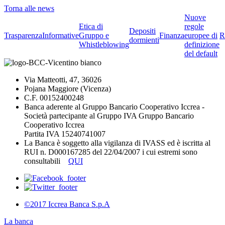
Torna alle news
Nuove
Etica di
regole
Depositi
Trasparenza
Informative
Gruppo e
Finanza
europee di
R
dormienti
Whistleblowing
definizione
del default
Via Matteotti, 47, 36026
Pojana Maggiore (Vicenza)
C.F. 00152400248
Banca aderente al Gruppo Bancario Cooperativo Iccrea -
Società partecipante al Gruppo IVA Gruppo Bancario
Cooperativo Iccrea
Partita IVA 15240741007
La Banca è soggetto alla vigilanza di IVASS ed è iscritta al
RUI n. D000167285 del 22/04/2007 i cui estremi sono
consultabili
QUI
©2017 Iccrea Banca S.p.A
La banca