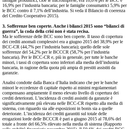
famiglie produttrici, cioè le microimprese, era 10,6% per le BCC e
16,9% per l’industria bancaria; per le famiglie consumatrici 5,9% per
le BCC contro il 7,1% dell’industria. Si veda il Bilancio di coerenza
del Credito Cooperativo 2015).
3. Sofferenze ben coperte. Anche i bilanci 2015 sono “bilanci di
guerra”, la coda della crisi non è stata recisa.
Ma le sofferenze delle BCC sono ben coperte. Il tasso di copertura
dei crediti anomali complessivi era a giugno 2015 del 38,9% per le
BCC-CR (44,7% per l’industria bancaria); quello delle sole
sofferenze del 54,2% per le BCCCR (58,7% per l’industria
bancaria). Per le BCC-CR e, più in generale, per tutte le banche
minori, i tassi di copertura sono inferiori alla media dell’industria
bancaria, in ragione della quota più ampia di prestiti assistiti da
garanzie.
Analisi condotte dalla Banca d’Italia indicano che per le banche
minori le eccedenze di capitale rispetto ai minimi regolamentari
compensano ampiamente il meno elevato livello di copertura dei
crediti deteriorati. L’incidenza di crediti assistiti da garanzie è
significativamente più elevata nelle BCC-CR rispetto alla media di
sistema, con riguardo sia alle esposizioni in bonis sia a quelle
deteriorate. L’incidenza dei crediti garantiti sul totale delle
erogazioni lorde delle BCCCR è pari a giugno 2015 al 78,6% del
totale a fronte del 66,5% rilevato nella media di sistema (Rapporto