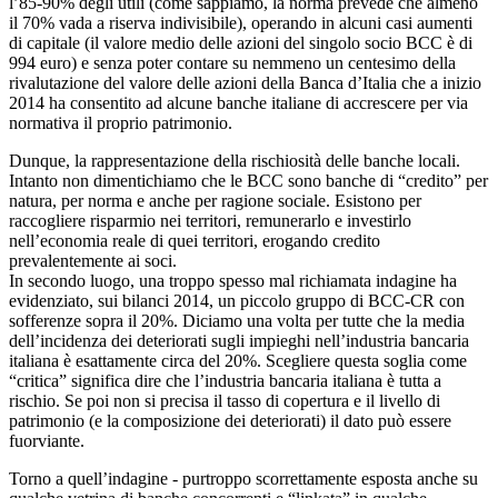
l’85-90% degli utili (come sappiamo, la norma prevede che almeno
il 70% vada a riserva indivisibile), operando in alcuni casi aumenti
di capitale (il valore medio delle azioni del singolo socio BCC è di
994 euro) e senza poter contare su nemmeno un centesimo della
rivalutazione del valore delle azioni della Banca d’Italia che a inizio
2014 ha consentito ad alcune banche italiane di accrescere per via
normativa il proprio patrimonio.
Dunque, la rappresentazione della rischiosità delle banche locali.
Intanto non dimentichiamo che le BCC sono banche di “credito” per
natura, per norma e anche per ragione sociale. Esistono per
raccogliere risparmio nei territori, remunerarlo e investirlo
nell’economia reale di quei territori, erogando credito
prevalentemente ai soci.
In secondo luogo, una troppo spesso mal richiamata indagine ha
evidenziato, sui bilanci 2014, un piccolo gruppo di BCC-CR con
sofferenze sopra il 20%. Diciamo una volta per tutte che la media
dell’incidenza dei deteriorati sugli impieghi nell’industria bancaria
italiana è esattamente circa del 20%. Scegliere questa soglia come
“critica” significa dire che l’industria bancaria italiana è tutta a
rischio. Se poi non si precisa il tasso di copertura e il livello di
patrimonio (e la composizione dei deteriorati) il dato può essere
fuorviante.
Torno a quell’indagine - purtroppo scorrettamente esposta anche su