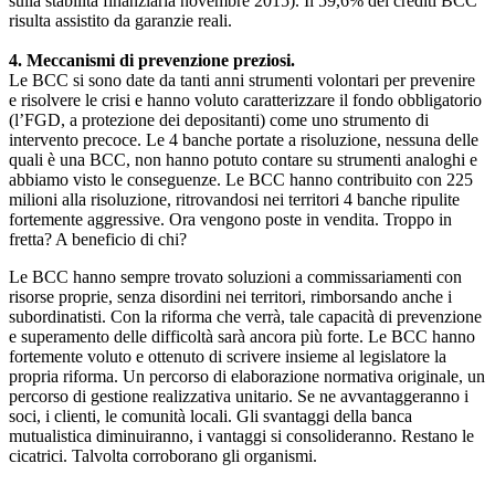
sulla stabilità finanziaria novembre 2015). Il 59,6% dei crediti BCC
risulta assistito da garanzie reali.
4. Meccanismi di prevenzione preziosi.
Le BCC si sono date da tanti anni strumenti volontari per prevenire
e risolvere le crisi e hanno voluto caratterizzare il fondo obbligatorio
(l’FGD, a protezione dei depositanti) come uno strumento di
intervento precoce. Le 4 banche portate a risoluzione, nessuna delle
quali è una BCC, non hanno potuto contare su strumenti analoghi e
abbiamo visto le conseguenze. Le BCC hanno contribuito con 225
milioni alla risoluzione, ritrovandosi nei territori 4 banche ripulite
fortemente aggressive. Ora vengono poste in vendita. Troppo in
fretta? A beneficio di chi?
Le BCC hanno sempre trovato soluzioni a commissariamenti con
risorse proprie, senza disordini nei territori, rimborsando anche i
subordinatisti. Con la riforma che verrà, tale capacità di prevenzione
e superamento delle difficoltà sarà ancora più forte. Le BCC hanno
fortemente voluto e ottenuto di scrivere insieme al legislatore la
propria riforma. Un percorso di elaborazione normativa originale, un
percorso di gestione realizzativa unitario. Se ne avvantaggeranno i
soci, i clienti, le comunità locali. Gli svantaggi della banca
mutualistica diminuiranno, i vantaggi si consolideranno. Restano le
cicatrici. Talvolta corroborano gli organismi.