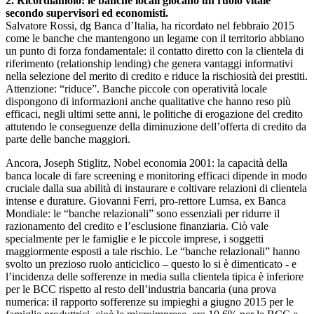
2. Ricordiamolo: le banche locali giocano un ruolo vitale
secondo supervisori ed economisti.
Salvatore Rossi, dg Banca d’Italia, ha ricordato nel febbraio 2015
come le banche che mantengono un legame con il territorio abbiano
un punto di forza fondamentale: il contatto diretto con la clientela di
riferimento (relationship lending) che genera vantaggi informativi
nella selezione del merito di credito e riduce la rischiosità dei prestiti.
Attenzione: “riduce”. Banche piccole con operatività locale
dispongono di informazioni anche qualitative che hanno reso più
efficaci, negli ultimi sette anni, le politiche di erogazione del credito
attutendo le conseguenze della diminuzione dell’offerta di credito da
parte delle banche maggiori.
Ancora, Joseph Stiglitz, Nobel economia 2001: la capacità della
banca locale di fare screening e monitoring efficaci dipende in modo
cruciale dalla sua abilità di instaurare e coltivare relazioni di clientela
intense e durature. Giovanni Ferri, pro-rettore Lumsa, ex Banca
Mondiale: le “banche relazionali” sono essenziali per ridurre il
razionamento del credito e l’esclusione finanziaria. Ciò vale
specialmente per le famiglie e le piccole imprese, i soggetti
maggiormente esposti a tale rischio. Le “banche relazionali” hanno
svolto un prezioso ruolo anticiclico – questo lo si è dimenticato - e
l’incidenza delle sofferenze in media sulla clientela tipica è inferiore
per le BCC rispetto al resto dell’industria bancaria (una prova
numerica: il rapporto sofferenze su impieghi a giugno 2015 per le