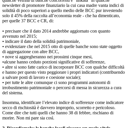
qualche vetrina di banche concorrenti e “linkata” in qualche
newsletter di promotore finanziario la cui casa madre vanta indici di
solidità di poco superiori a quello medio delle BCC pur investendo
solo il 45% della raccolta all’economia reale - che ha dimenticato,
per quelle 37 BCC e CR, di:
• precisare che il dato 2014 andrebbe aggiornato con quanto
avvenuto nel 2015;
• indicare il dato della solidità patrimoniale,
• evidenziare che nel 2015 otto di quelle banche sono state oggetto
di aggregazione con altre BCC,
• nove si aggregheranno nei prossimi cinque mesi,
•alcune hanno ceduto porzioni significative di sofferenze,
• altre si sono fatte carico di incorporare BCC con qualche difficoltà
e hanno per questo visto peggiorare i propri indicatori (contribuendo
a salvare posti di lavoro e coesione sociale);
• per tutte le altre comunque ci sono programmi autonomi di
irrobustimento patrimoniale o percorsi di messa in sicurezza a cura
del sistema.
Insomma, identificare l’elevato indice di sofferenze come indicatore
secco di rischiosità è davvero improprio, scorretto e pericoloso.
Come dire che tutti quelli che hanno 38 di febbre, rischiano di
morire. Non mi pare sia così.