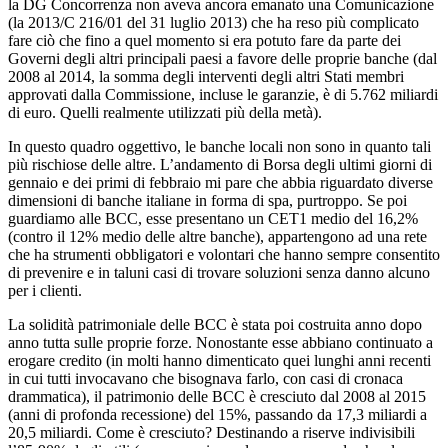
la DG Concorrenza non aveva ancora emanato una Comunicazione
(la 2013/C 216/01 del 31 luglio 2013) che ha reso più complicato
fare ciò che fino a quel momento si era potuto fare da parte dei
Governi degli altri principali paesi a favore delle proprie banche (dal
2008 al 2014, la somma degli interventi degli altri Stati membri
approvati dalla Commissione, incluse le garanzie, è di 5.762 miliardi
di euro. Quelli realmente utilizzati più della metà).
In questo quadro oggettivo, le banche locali non sono in quanto tali
più rischiose delle altre. L’andamento di Borsa degli ultimi giorni di
gennaio e dei primi di febbraio mi pare che abbia riguardato diverse
dimensioni di banche italiane in forma di spa, purtroppo. Se poi
guardiamo alle BCC, esse presentano un CET1 medio del 16,2%
(contro il 12% medio delle altre banche), appartengono ad una rete
che ha strumenti obbligatori e volontari che hanno sempre consentito
di prevenire e in taluni casi di trovare soluzioni senza danno alcuno
per i clienti.
La solidità patrimoniale delle BCC è stata poi costruita anno dopo
anno tutta sulle proprie forze. Nonostante esse abbiano continuato a
erogare credito (in molti hanno dimenticato quei lunghi anni recenti
in cui tutti invocavano che bisognava farlo, con casi di cronaca
drammatica), il patrimonio delle BCC è cresciuto dal 2008 al 2015
(anni di profonda recessione) del 15%, passando da 17,3 miliardi a
20,5 miliardi. Come è cresciuto? Destinando a riserve indivisibili