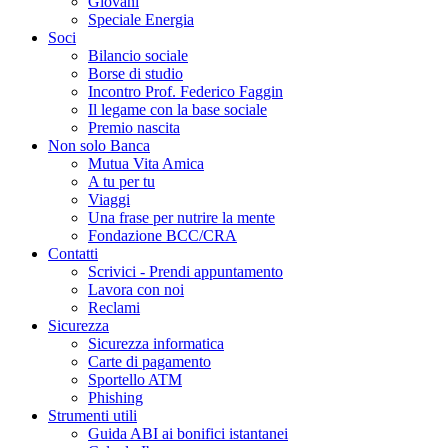
Giovani
Speciale Energia
Soci
Bilancio sociale
Borse di studio
Incontro Prof. Federico Faggin
Il legame con la base sociale
Premio nascita
Non solo Banca
Mutua Vita Amica
A tu per tu
Viaggi
Una frase per nutrire la mente
Fondazione BCC/CRA
Contatti
Scrivici - Prendi appuntamento
Lavora con noi
Reclami
Sicurezza
Sicurezza informatica
Carte di pagamento
Sportello ATM
Phishing
Strumenti utili
Guida ABI ai bonifici istantanei