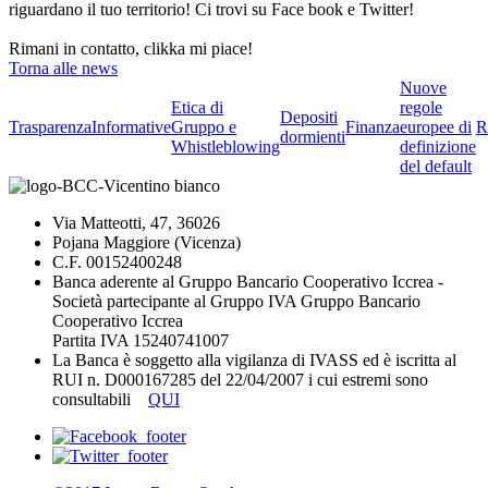
riguardano il tuo territorio! Ci trovi su Face book e Twitter!
Rimani in contatto, clikka mi piace!
Torna alle news
Nuove
Etica di
regole
Depositi
Trasparenza
Informative
Gruppo e
Finanza
europee di
R
dormienti
Whistleblowing
definizione
del default
Via Matteotti, 47, 36026
Pojana Maggiore (Vicenza)
C.F. 00152400248
Banca aderente al Gruppo Bancario Cooperativo Iccrea -
Società partecipante al Gruppo IVA Gruppo Bancario
Cooperativo Iccrea
Partita IVA 15240741007
La Banca è soggetto alla vigilanza di IVASS ed è iscritta al
RUI n. D000167285 del 22/04/2007 i cui estremi sono
consultabili
QUI