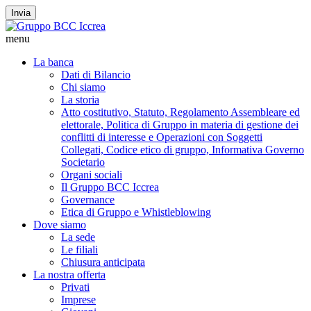
Invia
menu
La banca
Dati di Bilancio
Chi siamo
La storia
Atto costitutivo, Statuto, Regolamento Assembleare ed
elettorale, Politica di Gruppo in materia di gestione dei
conflitti di interesse e Operazioni con Soggetti
Collegati, Codice etico di gruppo, Informativa Governo
Societario
Organi sociali
Il Gruppo BCC Iccrea
Governance
Etica di Gruppo e Whistleblowing
Dove siamo
La sede
Le filiali
Chiusura anticipata
La nostra offerta
Privati
Imprese