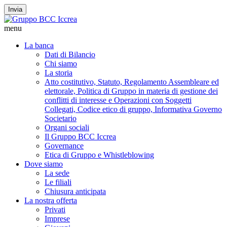
Invia
menu
La banca
Dati di Bilancio
Chi siamo
La storia
Atto costitutivo, Statuto, Regolamento Assembleare ed
elettorale, Politica di Gruppo in materia di gestione dei
conflitti di interesse e Operazioni con Soggetti
Collegati, Codice etico di gruppo, Informativa Governo
Societario
Organi sociali
Il Gruppo BCC Iccrea
Governance
Etica di Gruppo e Whistleblowing
Dove siamo
La sede
Le filiali
Chiusura anticipata
La nostra offerta
Privati
Imprese