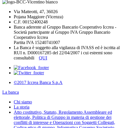
Via Matteotti, 47, 36026
Pojana Maggiore (Vicenza)
C.F. 00152400248
Banca aderente al Gruppo Bancario Cooperativo Iccrea -
Società partecipante al Gruppo IVA Gruppo Bancario
Cooperativo Iccrea
Partita IVA 15240741007
La Banca è soggetto alla vigilanza di IVASS ed è iscritta al
RUI n. D000167285 del 22/04/2007 i cui estremi sono
consultabili
QUI
©2017 Iccrea Banca S.p.A
La banca
Chi siamo
La storia
Atto costitutivo, Statuto, Regolamento Assembleare ed
elettorale, Politica di Gruppo in materia di gestione dei
conflitti di interesse e Operazioni con Soggetti Collegati,
Codice etico di gruppo, Informativa Governo Societario