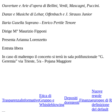
Ouverture e Arie d’opera di Bellini, Verdi, Mascagni, Puccini.
Danze e Musiche di Lehar, Offenbach e J. Strauss Junior
Ilaria Gusella Soprano - Enrico Pertile Tenore
Dirige M° Maurizio Fipponi
Presenta Arianna Lorenzetto
Entrata libera
In caso di maltempo il concerto si terrà in sala polifunzionale “G.
Geremia” via Trieste, 5/a - Pojana Maggiore
Nuove
Etica di
regole
Depositi
Trasparenza
Informative
Gruppo e
Finanza
europee di
R
dormienti
Whistleblowing
definizione
del default