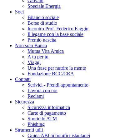
Giovani
Speciale Energia
Soci
Bilancio sociale
Borse di studio
Incontro Prof. Federico Faggin
Il legame con la base sociale
Premio nascita
Non solo Banca
Mutua Vita Amica
A tu per tu
Viaggi
Una frase per nutrire la mente
Fondazione BCC/CRA
Contatti
Scrivici - Prendi appuntamento
Lavora con noi
Reclami
Sicurezza
Sicurezza informatica
Carte di pagamento
Sportello ATM
Phishing
Strumenti utili
Guida ABI ai bonifici istantanei