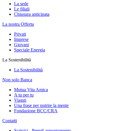
La sede
Le filiali
Chiusura anticipata
La nostra Offerta
Privati
Imprese
Giovani
Speciale Energia
La Sostenibilità
La Sostenibilità
Non solo Banca
Mutua Vita Amica
A tu per tu
Viaggi
Una frase per nutrire la mente
Fondazione BCC/CRA
Contatti
Scrivici - Prendi appuntamento