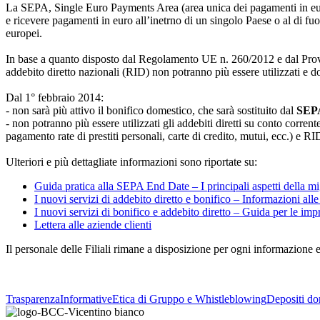
La SEPA, Single Euro Payments Area (area unica dei pagamenti in euro),
e ricevere pagamenti in euro all’inetrno di un singolo Paese o al di fuor
europei.
In base a quanto disposto dal Regolamento UE n. 260/2012 e dal Provved
addebito diretto nazionali (RID) non potranno più essere utilizzati e 
Dal 1° febbraio 2014:
- non sarà più attivo il bonifico domestico, che sarà sostituito dal
SEPA
- non potranno più essere utilizzati gli addebiti diretti su conto corr
pagamento rate di prestiti personali, carte di credito, mutui, ecc.) e RI
Ulteriori e più dettagliate informazioni sono riportate su:
Guida pratica alla SEPA End Date – I principali aspetti della m
I nuovi servizi di addebito diretto e bonifico – Informazioni all
I nuovi servizi di bonifico e addebito diretto – Guida per le im
Lettera alle aziende clienti
Il personale delle Filiali rimane a disposizione per ogni informazione 
Trasparenza
Informative
Etica di Gruppo e Whistleblowing
Depositi do