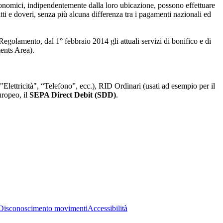
conomici, indipendentemente dalla loro ubicazione, possono effettuare
ritti e doveri, senza più alcuna differenza tra i pagamenti nazionali ed
golamento, dal 1° febbraio 2014 gli attuali servizi di bonifico e di
ments Area).
"Elettricità", “Telefono”, ecc.), RID Ordinari (usati ad esempio per il
uropeo, il
SEPA Direct Debit (SDD)
.
Disconoscimento movimenti
Accessibilità