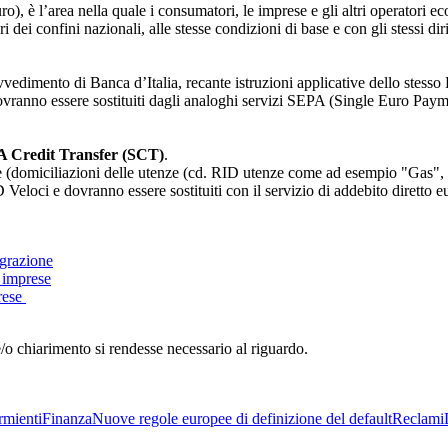
 è l’area nella quale i consumatori, le imprese e gli altri operatori e
i dei confini nazionali, alle stesse condizioni di base e con gli stessi di
imento di Banca d’Italia, recante istruzioni applicative dello stesso Re
dovranno essere sostituiti dagli analoghi servizi SEPA (Single Euro Pay
 Credit Transfer (SCT)
.
ente (domiciliazioni delle utenze (cd. RID utenze come ad esempio "Gas", 
D Veloci e dovranno essere sostituiti con il servizio di addebito diretto e
igrazione
e imprese
prese
e/o chiarimento si rendesse necessario al riguardo.
rmienti
Finanza
Nuove regole europee di definizione del default
Reclami