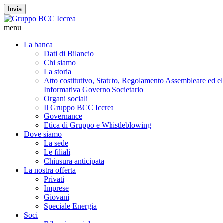
Invia
menu
La banca
Dati di Bilancio
Chi siamo
La storia
Atto costitutivo, Statuto, Regolamento Assembleare ed elet
Informativa Governo Societario
Organi sociali
Il Gruppo BCC Iccrea
Governance
Etica di Gruppo e Whistleblowing
Dove siamo
La sede
Le filiali
Chiusura anticipata
La nostra offerta
Privati
Imprese
Giovani
Speciale Energia
Soci