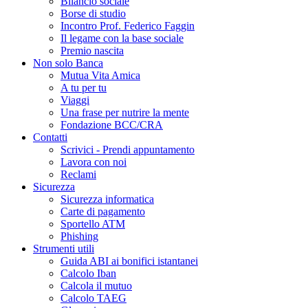
Bilancio sociale
Borse di studio
Incontro Prof. Federico Faggin
Il legame con la base sociale
Premio nascita
Non solo Banca
Mutua Vita Amica
A tu per tu
Viaggi
Una frase per nutrire la mente
Fondazione BCC/CRA
Contatti
Scrivici - Prendi appuntamento
Lavora con noi
Reclami
Sicurezza
Sicurezza informatica
Carte di pagamento
Sportello ATM
Phishing
Strumenti utili
Guida ABI ai bonifici istantanei
Calcolo Iban
Calcola il mutuo
Calcolo TAEG