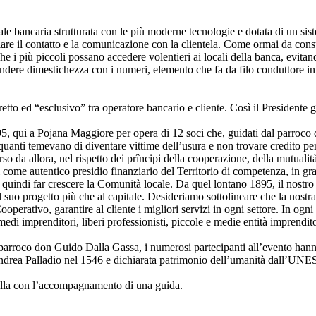
ale bancaria strutturata con le più moderne tecnologie e dotata di un sist
olare il contatto e la comunicazione con la clientela. Come ormai da consue
e i più piccoli possano accedere volentieri ai locali della banca, evitan
rendere dimestichezza con i numeri, elemento che fa da filo conduttore in tu
retto ed “esclusivo” tra operatore bancario e cliente. Così il Presidente
95, qui a Pojana Maggiore per opera di 12 soci che, guidati dal parroco 
quanti temevano di diventare vittime dell’usura e non trovare credito per
so da allora, nel rispetto dei prîncipi della cooperazione, della mutualit
i come autentico presidio finanziario del Territorio di competenza, in gr
 quindi far crescere la Comunità locale. Da quel lontano 1895, il nostro 
suo progetto più che al capitale. Desideriamo sottolineare che la nostra rea
perativo, garantire al cliente i migliori servizi in ogni settore. In ogni
 e medi imprenditori, liberi professionisti, piccole e medie entità imprendi
 parroco don Guido Dalla Gassa, i numerosi partecipanti all’evento hann
to Andrea Palladio nel 1546 e dichiarata patrimonio dell’umanità dall’UN
la villa con l’accompagnamento di una guida.