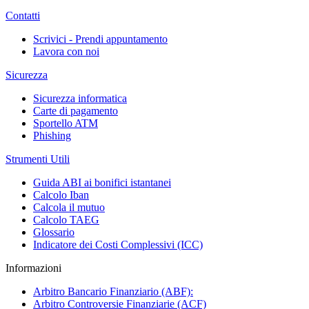
Contatti
Scrivici - Prendi appuntamento
Lavora con noi
Sicurezza
Sicurezza informatica
Carte di pagamento
Sportello ATM
Phishing
Strumenti Utili
Guida ABI ai bonifici istantanei
Calcolo Iban
Calcola il mutuo
Calcolo TAEG
Glossario
Indicatore dei Costi Complessivi (ICC)
Informazioni
Arbitro Bancario Finanziario (ABF):
Arbitro Controversie Finanziarie (ACF)