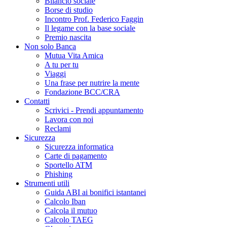
Bilancio sociale
Borse di studio
Incontro Prof. Federico Faggin
Il legame con la base sociale
Premio nascita
Non solo Banca
Mutua Vita Amica
A tu per tu
Viaggi
Una frase per nutrire la mente
Fondazione BCC/CRA
Contatti
Scrivici - Prendi appuntamento
Lavora con noi
Reclami
Sicurezza
Sicurezza informatica
Carte di pagamento
Sportello ATM
Phishing
Strumenti utili
Guida ABI ai bonifici istantanei
Calcolo Iban
Calcola il mutuo
Calcolo TAEG