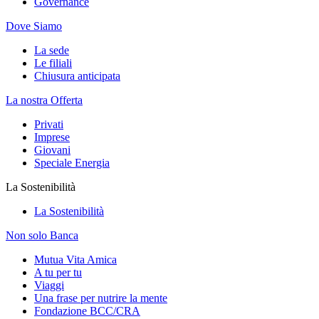
Governance
Dove Siamo
La sede
Le filiali
Chiusura anticipata
La nostra Offerta
Privati
Imprese
Giovani
Speciale Energia
La Sostenibilità
La Sostenibilità
Non solo Banca
Mutua Vita Amica
A tu per tu
Viaggi
Una frase per nutrire la mente
Fondazione BCC/CRA