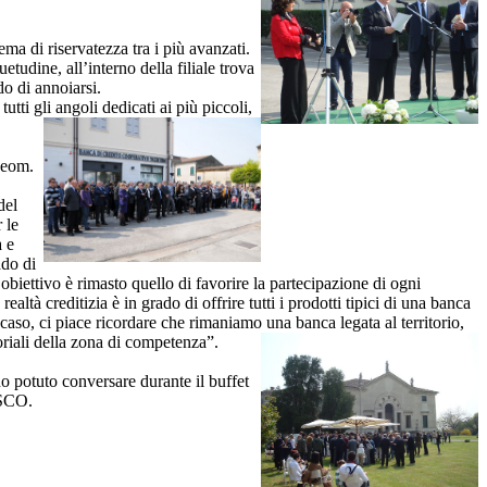
ema di riservatezza tra i più avanzati.
tudine, all’interno della filiale trova
do di annoiarsi.
tti gli angoli dedicati ai più piccoli,
 geom.
del
 le
à e
ado di
obiettivo è rimasto quello di favorire la partecipazione di ogni
ltà creditizia è in grado di offrire tutti i prodotti tipici di una banca
 caso, ci piace ricordare che rimaniamo una banca legata al territorio,
toriali della zona di competenza”.
o potuto conversare durante il buffet
ESCO.