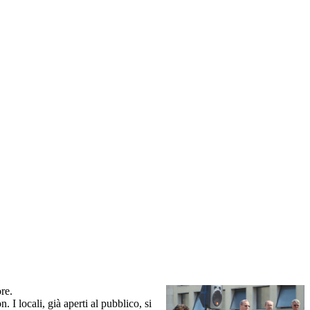
re.
I locali, già aperti al pubblico, si