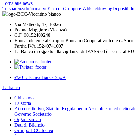
Torna alle news
Trasparenza
Informative
Etica di Gruppo e Whistleblowing
Depositi do
Via Matteotti, 47, 36026
Pojana Maggiore (Vicenza)
C.F. 00152400248
Banca aderente al Gruppo Bancario Cooperativo Iccrea - Socie
Partita IVA 15240741007
La Banca è soggetto alla vigilanza di IVASS ed è iscritta al 
©2017 Iccrea Banca S.p.A
La banca
Chi siamo
La storia
Atto costitutivo, Statuto, Regolamento Assembleare ed elettorale
Governo Societario
Organi sociali
Dati di Bilancio
Gruppo BCC Iccrea