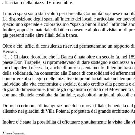
affacciano nella piazza IV novembre.
I nuovi spazi sono stati voluti per dare alla Comunità pojanese una fili
La disposizione degli spazi all’interno dei locali è articolata per agev
spazio uno speciale e coloratissimo “spazio bimbi Bicicì” affinché anch
Inoltre, apposito materiale didattico consente ai piccoli visitatori di p
già presenti nelle altre filiali della banca.
Oltre a ciò, uffici di consulenza riservati permetteranno un rapporto di
Bersan:
“(…) Ci piace ricordare che la Banca è nata oltre un secolo fa, nel 18
paese Don Tirapelle, si ripromettevano di dare sostegno e sicurezza a 
loro impellenti necessità, anche di puro sostentamento. Il tempo trascor
della solidarietà, ha consentito alla Banca di consolidarsi ed affermars
concorrere al sostegno delle iniziative imprenditoriali nate nel tempo e
individuo alla vita economica e sociale, dando credito alla persona e al 
di grandi dimensioni e, tramite gli organismi centrali del Movimento Coo
con una clientela costituita da famiglie, agricoltori, artigiani, piccoli
Dopo la cerimonia di inaugurazione della nuova filiale, benedetta dal
allestito nei giardini di Villa Poiana, progettata dal grande architet
Inoltre c’è stata la possibilità di effettuare gratuitamente la visita al
Arianna Lorenzetto