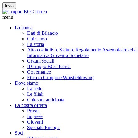
Invia
menu
La banca
Dati di Bilancio
Chi siamo
La storia
Atto costitutivo, Statuto, Regolamento Assembleare ed elet
Informativa Governo Societario
Organi sociali
Il Gruppo BCC Iccrea
Governance
Etica di Gruppo e Whistleblowing
Dove siamo
La sede
Le filiali
Chiusura anticipata
La nostra offerta
Privati
Imprese
Giovani
Speciale Energia
Soci