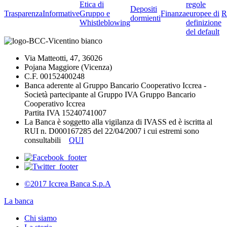
Etica di
regole
Depositi
Trasparenza
Informative
Gruppo e
Finanza
europee di
R
dormienti
Whistleblowing
definizione
del default
Via Matteotti, 47, 36026
Pojana Maggiore (Vicenza)
C.F. 00152400248
Banca aderente al Gruppo Bancario Cooperativo Iccrea -
Società partecipante al Gruppo IVA Gruppo Bancario
Cooperativo Iccrea
Partita IVA 15240741007
La Banca è soggetto alla vigilanza di IVASS ed è iscritta al
RUI n. D000167285 del 22/04/2007 i cui estremi sono
consultabili
QUI
©2017 Iccrea Banca S.p.A
La banca
Chi siamo