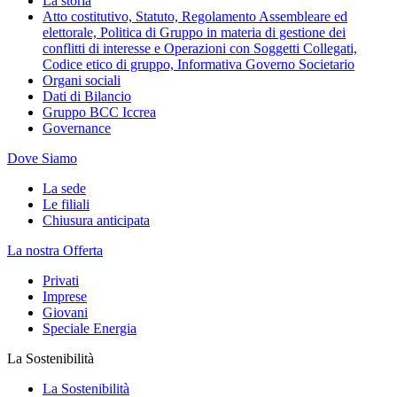
La storia
Atto costitutivo, Statuto, Regolamento Assembleare ed
elettorale, Politica di Gruppo in materia di gestione dei
conflitti di interesse e Operazioni con Soggetti Collegati,
Codice etico di gruppo, Informativa Governo Societario
Organi sociali
Dati di Bilancio
Gruppo BCC Iccrea
Governance
Dove Siamo
La sede
Le filiali
Chiusura anticipata
La nostra Offerta
Privati
Imprese
Giovani
Speciale Energia
La Sostenibilità
La Sostenibilità