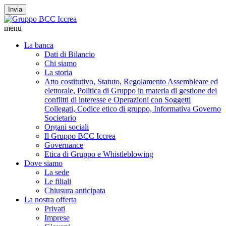
Invia
menu
La banca
Dati di Bilancio
Chi siamo
La storia
Atto costitutivo, Statuto, Regolamento Assembleare ed
elettorale, Politica di Gruppo in materia di gestione dei
conflitti di interesse e Operazioni con Soggetti
Collegati, Codice etico di gruppo, Informativa Governo
Societario
Organi sociali
Il Gruppo BCC Iccrea
Governance
Etica di Gruppo e Whistleblowing
Dove siamo
La sede
Le filiali
Chiusura anticipata
La nostra offerta
Privati
Imprese