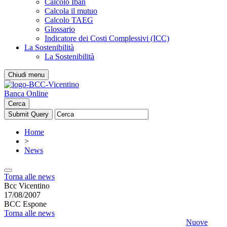
Calcolo Iban
Calcola il mutuo
Calcolo TAEG
Glossario
Indicatore dei Costi Complessivi (ICC)
La Sostenibilità
La Sostenibilità
Chiudi menu
Banca Online
Cerca
Home
>
News
Torna alle news
Bcc Vicentino
17/08/2007
BCC Espone
Torna alle news
Nuove