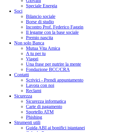
Giovani
Speciale Energia
Soci
Bilancio sociale
Borse di studio
Incontro Prof. Federico Faggin
Il legame con la base sociale
Premio nascita
Non solo Banca
Mutua Vita Amica
A tu per tu
Viaggi
Una frase per nutrire la mente
Fondazione BCC/CRA
Contatti
Scrivici - Prendi appuntamento
Lavora con noi
Reclami
Sicurezza
Sicurezza informatica
Carte di pagamento
Sportello ATM
Phishing
Strumenti utili
Guida ABI ai bonifici istantanei