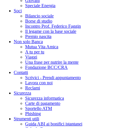
Giovani
Speciale Energia
Soci
Bilancio sociale
Borse di studio
Incontro Prof. Federico Faggin
Il legame con la base sociale
Premio nascita
Non solo Banca
Mutua Vita Amica
A tu per tu
Viaggi
Una frase per nutrire la mente
Fondazione BCC/CRA
Contatti
Scrivici - Prendi appuntamento
Lavora con noi
Reclami
Sicurezza
Sicurezza informatica
Carte di pagamento
Sportello ATM
Phishing
Strumenti utili
Guida ABI ai bonifici istantanei