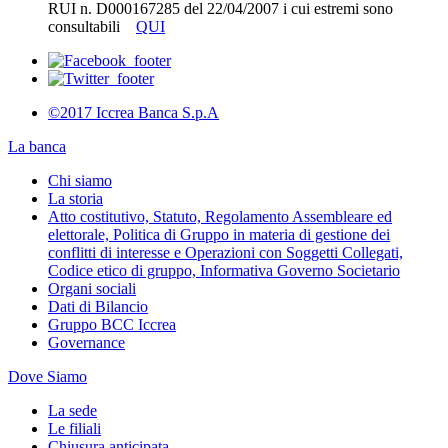
RUI n. D000167285 del 22/04/2007 i cui estremi sono
consultabili
QUI
©2017 Iccrea Banca S.p.A
La banca
Chi siamo
La storia
Atto costitutivo, Statuto, Regolamento Assembleare ed
elettorale, Politica di Gruppo in materia di gestione dei
conflitti di interesse e Operazioni con Soggetti Collegati,
Codice etico di gruppo, Informativa Governo Societario
Organi sociali
Dati di Bilancio
Gruppo BCC Iccrea
Governance
Dove Siamo
La sede
Le filiali
Chiusura anticipata