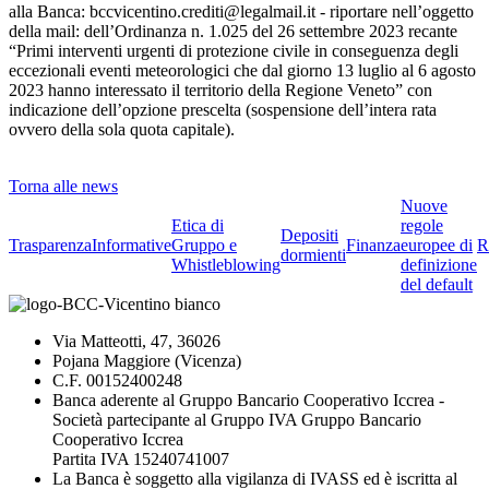
alla Banca: bccvicentino.crediti@legalmail.it - riportare nell’oggetto
della mail: dell’Ordinanza n. 1.025 del 26 settembre 2023 recante
“Primi interventi urgenti di protezione civile in conseguenza degli
eccezionali eventi meteorologici che dal giorno 13 luglio al 6 agosto
2023 hanno interessato il territorio della Regione Veneto” con
indicazione dell’opzione prescelta (sospensione dell’intera rata
ovvero della sola quota capitale).
Torna alle news
Nuove
Etica di
regole
Depositi
Trasparenza
Informative
Gruppo e
Finanza
europee di
R
dormienti
Whistleblowing
definizione
del default
Via Matteotti, 47, 36026
Pojana Maggiore (Vicenza)
C.F. 00152400248
Banca aderente al Gruppo Bancario Cooperativo Iccrea -
Società partecipante al Gruppo IVA Gruppo Bancario
Cooperativo Iccrea
Partita IVA 15240741007
La Banca è soggetto alla vigilanza di IVASS ed è iscritta al