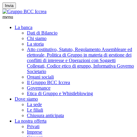
Invia
menu
La banca
Dati di Bilancio
Chi siamo
La storia
Atto costitutivo, Statuto, Regolamento Assembleare ed
elettorale, Politica di Gruppo in materia di gestione dei
conflitti di interesse e Operazioni con Soggetti
Collegati, Codice etico di gruppo, Informativa Governo
Societario
Organi sociali
Il Gruppo BCC Iccrea
Governance
Etica di Gruppo e Whistleblowing
Dove siamo
La sede
Le filiali
Chiusura anticipata
La nostra offerta
Privati
Imprese