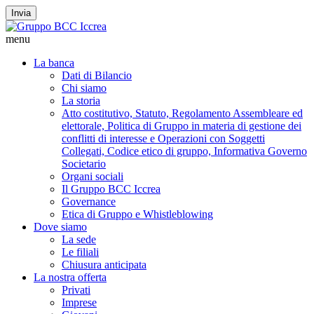
Invia
menu
La banca
Dati di Bilancio
Chi siamo
La storia
Atto costitutivo, Statuto, Regolamento Assembleare ed
elettorale, Politica di Gruppo in materia di gestione dei
conflitti di interesse e Operazioni con Soggetti
Collegati, Codice etico di gruppo, Informativa Governo
Societario
Organi sociali
Il Gruppo BCC Iccrea
Governance
Etica di Gruppo e Whistleblowing
Dove siamo
La sede
Le filiali
Chiusura anticipata
La nostra offerta
Privati
Imprese