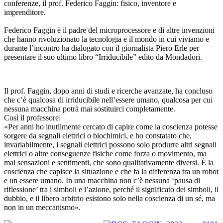
conferenze, il prof. Federico Faggin: fisico, inventore e
imprenditore.
Federico Faggin è il padre del microprocessore e di altre invenzioni
che hanno rivoluzionato la tecnologia e il mondo in cui viviamo e
durante l’incontro ha dialogato con il giornalista Piero Erle per
presentare il suo ultimo libro “Irriducibile” edito da Mondadori.
Il prof. Faggin, dopo anni di studi e ricerche avanzate, ha concluso
che c’è qualcosa di irriducibile nell’essere umano, qualcosa per cui
nessuna macchina potrà mai sostituirci completamente.
Così il professore:
«Per anni ho inutilmente cercato di capire come la coscienza potesse
sorgere da segnali elettrici o biochimici, e ho constatato che,
invariabilmente, i segnali elettrici possono solo produrre altri segnali
elettrici o altre conseguenze fisiche come forza o movimento, ma
mai sensazioni e sentimenti, che sono qualitativamente diversi. È la
coscienza che capisce la situazione e che fa la differenza tra un robot
e un essere umano. In una macchina non c’è nessuna ‘pausa di
riflessione’ tra i simboli e l’azione, perché il significato dei simboli, il
dubbio, e il libero arbitrio esistono solo nella coscienza di un sé, ma
non in un meccanismo».