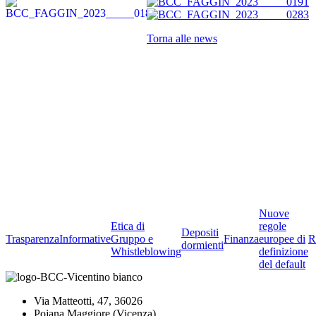
Torna alle news
Nuove
Etica di
regole
Depositi
Trasparenza
Informative
Gruppo e
Finanza
europee di
R
dormienti
Whistleblowing
definizione
del default
Via Matteotti, 47, 36026
Pojana Maggiore (Vicenza)