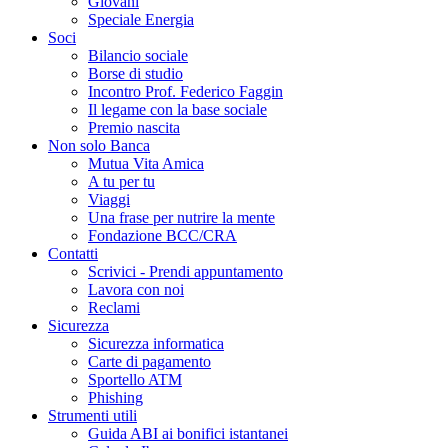
Giovani
Speciale Energia
Soci
Bilancio sociale
Borse di studio
Incontro Prof. Federico Faggin
Il legame con la base sociale
Premio nascita
Non solo Banca
Mutua Vita Amica
A tu per tu
Viaggi
Una frase per nutrire la mente
Fondazione BCC/CRA
Contatti
Scrivici - Prendi appuntamento
Lavora con noi
Reclami
Sicurezza
Sicurezza informatica
Carte di pagamento
Sportello ATM
Phishing
Strumenti utili
Guida ABI ai bonifici istantanei