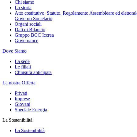
Chi siamo
La storia
Atto costitutivo, Statuto, Regolamento Assembleare ed elettorale
Governo Societario
Organi sociali
Dati di Bilancio
Gruppo BCC Iccrea
Governance
Dove Siamo
La sede
Le filiali
Chiusura anticipata
La nostra Offerta
Privati
Imprese
Giovani
Speciale Energia
La Sostenibilità
La Sostenibilità