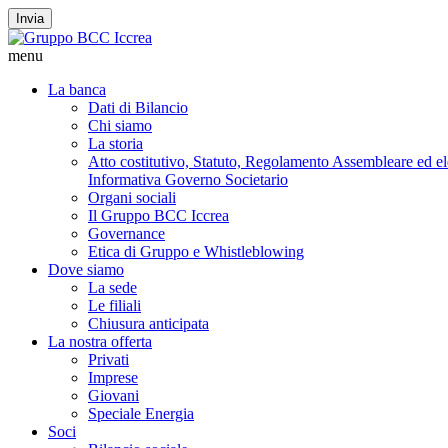
Invia
menu
La banca
Dati di Bilancio
Chi siamo
La storia
Atto costitutivo, Statuto, Regolamento Assembleare ed elet
Informativa Governo Societario
Organi sociali
Il Gruppo BCC Iccrea
Governance
Etica di Gruppo e Whistleblowing
Dove siamo
La sede
Le filiali
Chiusura anticipata
La nostra offerta
Privati
Imprese
Giovani
Speciale Energia
Soci