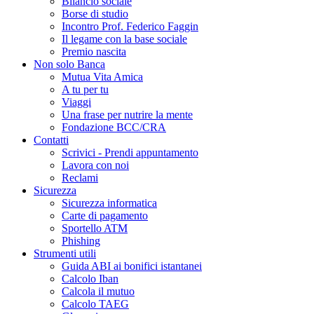
Bilancio sociale
Borse di studio
Incontro Prof. Federico Faggin
Il legame con la base sociale
Premio nascita
Non solo Banca
Mutua Vita Amica
A tu per tu
Viaggi
Una frase per nutrire la mente
Fondazione BCC/CRA
Contatti
Scrivici - Prendi appuntamento
Lavora con noi
Reclami
Sicurezza
Sicurezza informatica
Carte di pagamento
Sportello ATM
Phishing
Strumenti utili
Guida ABI ai bonifici istantanei
Calcolo Iban
Calcola il mutuo
Calcolo TAEG