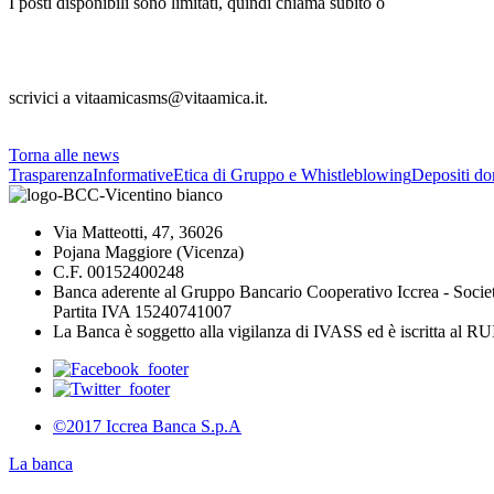
I posti disponibili sono limitati, quindi chiama subito o
scrivici a vitaamicasms@vitaamica.it.
Torna alle news
Trasparenza
Informative
Etica di Gruppo e Whistleblowing
Depositi do
Via Matteotti, 47, 36026
Pojana Maggiore (Vicenza)
C.F. 00152400248
Banca aderente al Gruppo Bancario Cooperativo Iccrea - Socie
Partita IVA 15240741007
La Banca è soggetto alla vigilanza di IVASS ed è iscritta al 
©2017 Iccrea Banca S.p.A
La banca