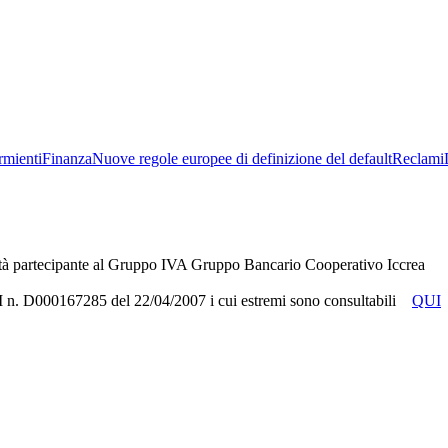
rmienti
Finanza
Nuove regole europee di definizione del default
Reclami
tà partecipante al Gruppo IVA Gruppo Bancario Cooperativo Iccrea
RUI n. D000167285 del 22/04/2007 i cui estremi sono consultabili
QUI