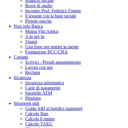
Bilancio sociale
Borse di studio
Incontro Prof. Federico Faggin
Il legame con la base sociale
Premio nascita
Non solo Banca
Mutua Vita Amica
A tu per tu
Viaggi
Una frase per nutrire la mente
Fondazione BCC/CRA
Contatti
Scrivici - Prendi appuntamento
Lavora con noi
Reclami
Sicurezza
Sicurezza informatica
Carte di pagamento
Sportello ATM
Phishing
Strumenti utili
Guida ABI ai bonifici istantanei
Calcolo Iban
Calcola il mutuo
Calcolo TAEG