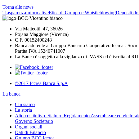
Torna alle news
Trasparenza
Informative
Etica di Gruppo e Whistleblowing
Depositi do
Via Matteotti, 47, 36026
Pojana Maggiore (Vicenza)
C.F. 00152400248
Banca aderente al Gruppo Bancario Cooperativo Iccrea - Socie
Partita IVA 15240741007
La Banca è soggetto alla vigilanza di IVASS ed è iscritta al 
©2017 Iccrea Banca S.p.A
La banca
Chi siamo
La storia
Atto costitutivo, Statuto, Regolamento Assembleare ed elettorale
Governo Societario
Organi sociali
Dati di Bilancio
Gruppo BCC Iccrea