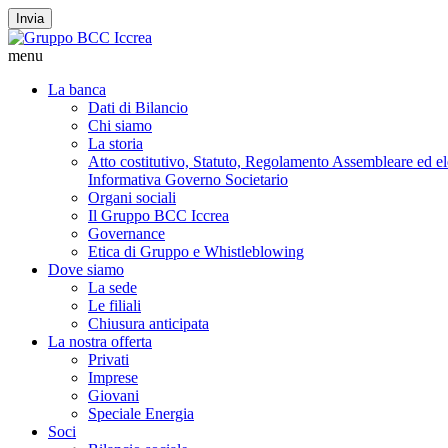
Invia
menu
La banca
Dati di Bilancio
Chi siamo
La storia
Atto costitutivo, Statuto, Regolamento Assembleare ed elet
Informativa Governo Societario
Organi sociali
Il Gruppo BCC Iccrea
Governance
Etica di Gruppo e Whistleblowing
Dove siamo
La sede
Le filiali
Chiusura anticipata
La nostra offerta
Privati
Imprese
Giovani
Speciale Energia
Soci