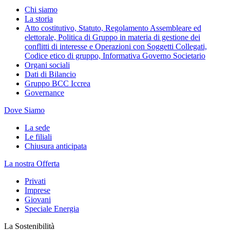
Chi siamo
La storia
Atto costitutivo, Statuto, Regolamento Assembleare ed
elettorale, Politica di Gruppo in materia di gestione dei
conflitti di interesse e Operazioni con Soggetti Collegati,
Codice etico di gruppo, Informativa Governo Societario
Organi sociali
Dati di Bilancio
Gruppo BCC Iccrea
Governance
Dove Siamo
La sede
Le filiali
Chiusura anticipata
La nostra Offerta
Privati
Imprese
Giovani
Speciale Energia
La Sostenibilità