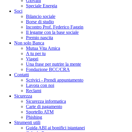
Giovani
Speciale Energia
Soci
Bilancio sociale
Borse di studio
Incontro Prof. Federico Faggin
Il legame con la base sociale
Premio nascita
Non solo Banca
Mutua Vita Amica
A tu per tu
Viaggi
Una frase per nutrire la mente
Fondazione BCC/CRA
Contatti
Scrivici - Prendi appuntamento
Lavora con noi
Reclami
Sicurezza
Sicurezza informatica
Carte di pagamento
Sportello ATM
Phishing
Strumenti utili
Guida ABI ai bonifici istantanei