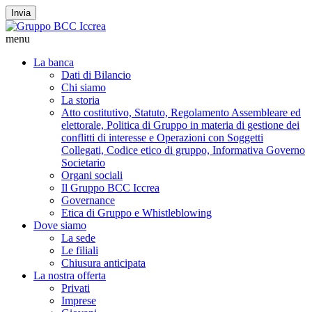
Invia
menu
La banca
Dati di Bilancio
Chi siamo
La storia
Atto costitutivo, Statuto, Regolamento Assembleare ed
elettorale, Politica di Gruppo in materia di gestione dei
conflitti di interesse e Operazioni con Soggetti
Collegati, Codice etico di gruppo, Informativa Governo
Societario
Organi sociali
Il Gruppo BCC Iccrea
Governance
Etica di Gruppo e Whistleblowing
Dove siamo
La sede
Le filiali
Chiusura anticipata
La nostra offerta
Privati
Imprese