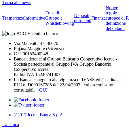
Torna alle news
Nuove
Etica di
regole
Depositi
Trasparenza
Informative
Gruppo e
Finanza
europee di
R
dormienti
Whistleblowing
definizione
del default
Via Matteotti, 47, 36026
Pojana Maggiore (Vicenza)
C.F. 00152400248
Banca aderente al Gruppo Bancario Cooperativo Iccrea -
Società partecipante al Gruppo IVA Gruppo Bancario
Cooperativo Iccrea
Partita IVA 15240741007
La Banca è soggetto alla vigilanza di IVASS ed è iscritta al
RUI n. D000167285 del 22/04/2007 i cui estremi sono
consultabili
QUI
©2017 Iccrea Banca S.p.A
La banca