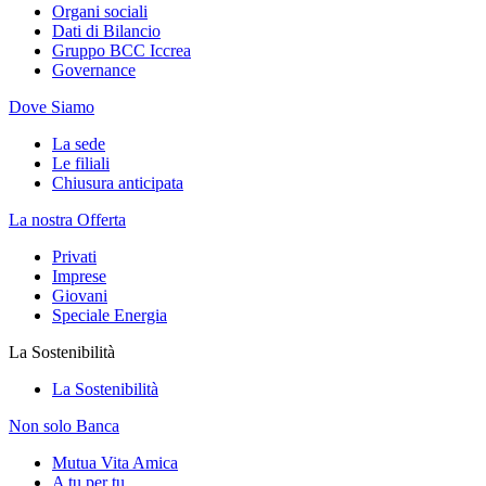
Organi sociali
Dati di Bilancio
Gruppo BCC Iccrea
Governance
Dove Siamo
La sede
Le filiali
Chiusura anticipata
La nostra Offerta
Privati
Imprese
Giovani
Speciale Energia
La Sostenibilità
La Sostenibilità
Non solo Banca
Mutua Vita Amica
A tu per tu