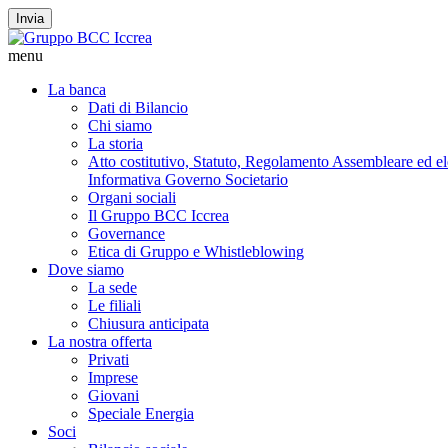
Invia
menu
La banca
Dati di Bilancio
Chi siamo
La storia
Atto costitutivo, Statuto, Regolamento Assembleare ed elet
Informativa Governo Societario
Organi sociali
Il Gruppo BCC Iccrea
Governance
Etica di Gruppo e Whistleblowing
Dove siamo
La sede
Le filiali
Chiusura anticipata
La nostra offerta
Privati
Imprese
Giovani
Speciale Energia
Soci