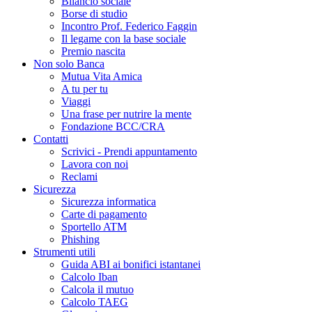
Bilancio sociale
Borse di studio
Incontro Prof. Federico Faggin
Il legame con la base sociale
Premio nascita
Non solo Banca
Mutua Vita Amica
A tu per tu
Viaggi
Una frase per nutrire la mente
Fondazione BCC/CRA
Contatti
Scrivici - Prendi appuntamento
Lavora con noi
Reclami
Sicurezza
Sicurezza informatica
Carte di pagamento
Sportello ATM
Phishing
Strumenti utili
Guida ABI ai bonifici istantanei
Calcolo Iban
Calcola il mutuo
Calcolo TAEG