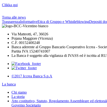
Clikka qui
Torna alle news
Trasparenza
Informative
Etica di Gruppo e Whistleblowing
Depositi do
Via Matteotti, 47, 36026
Pojana Maggiore (Vicenza)
C.F. 00152400248
Banca aderente al Gruppo Bancario Cooperativo Iccrea - Socie
Partita IVA 15240741007
La Banca è soggetto alla vigilanza di IVASS ed è iscritta al 
©2017 Iccrea Banca S.p.A
La banca
Chi siamo
La storia
Atto costitutivo, Statuto, Regolamento Assembleare ed elettorale
Governo Societario